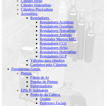
Cilindro Hélio
Cilindro Hidrogênio
Cilindros Piscicultura
Acessórios
Reguladores
Reguladores Acetileno
Reguladores Oxigênio
Reguladores Nitrogênio
Reguladores Argônio
Regulador Mistura MIG
Reguladores CO2
Reguladores Hélio
Reguladores Hidrogênio
Reguladores GLP
Válvulas para cilindros
Carrinhos para Cilindros
Ferramentas Gerais
Pintura
Filtros de Ar
Pistolas de Pintura
Pulverizadores
EPIs P/ Soldagem
Proteção da Cabeça
Óculos
Protetores Faciais