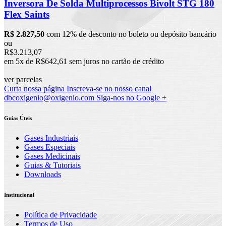
Inversora De Solda Multiprocessos Bivolt STG 180
Flex Saints
R$ 2.827,50
com 12% de desconto no boleto ou depósito bancário
ou
R$3.213,07
em 5x de R$642,61 sem juros no cartão de crédito
ver parcelas
Curta nossa página
Inscreva-se no nosso canal
dbcoxigenio@oxigenio.com
Siga-nos no Google +
Guias Úteis
Gases Industriais
Gases Especiais
Gases Medicinais
Guias & Tutoriais
Downloads
Institucional
Política de Privacidade
Termos de Uso