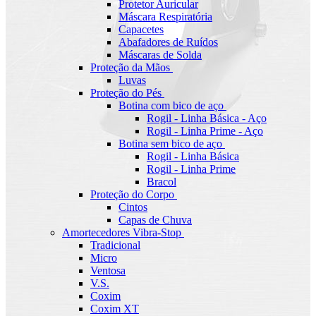
Protetor Auricular
Máscara Respiratória
Capacetes
Abafadores de Ruídos
Máscaras de Solda
Proteção da Mãos
Luvas
Proteção do Pés
Botina com bico de aço
Rogil - Linha Básica - Aço
Rogil - Linha Prime - Aço
Botina sem bico de aço
Rogil - Linha Básica
Rogil - Linha Prime
Bracol
Proteção do Corpo
Cintos
Capas de Chuva
Amortecedores Vibra-Stop
Tradicional
Micro
Ventosa
V.S.
Coxim
Coxim XT