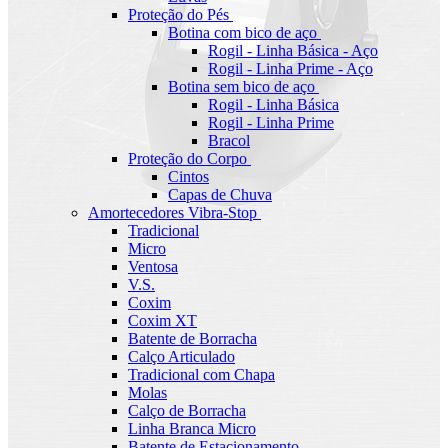
Proteção do Pés
Botina com bico de aço
Rogil - Linha Básica - Aço
Rogil - Linha Prime - Aço
Botina sem bico de aço
Rogil - Linha Básica
Rogil - Linha Prime
Bracol
Proteção do Corpo
Cintos
Capas de Chuva
Amortecedores Vibra-Stop
Tradicional
Micro
Ventosa
V.S.
Coxim
Coxim XT
Batente de Borracha
Calço Articulado
Tradicional com Chapa
Molas
Calço de Borracha
Linha Branca Micro
Batente de Estacionamento