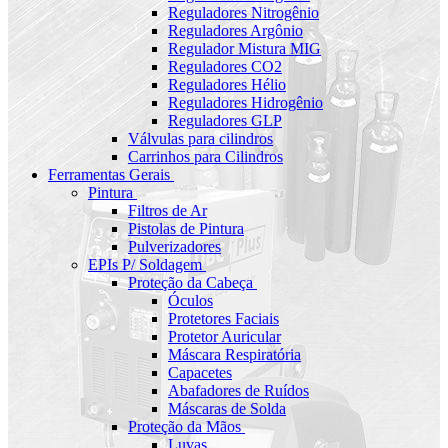
Reguladores Nitrogênio
Reguladores Argônio
Regulador Mistura MIG
Reguladores CO2
Reguladores Hélio
Reguladores Hidrogênio
Reguladores GLP
Válvulas para cilindros
Carrinhos para Cilindros
Ferramentas Gerais
Pintura
Filtros de Ar
Pistolas de Pintura
Pulverizadores
EPIs P/ Soldagem
Proteção da Cabeça
Óculos
Protetores Faciais
Protetor Auricular
Máscara Respiratória
Capacetes
Abafadores de Ruídos
Máscaras de Solda
Proteção da Mãos
Luvas