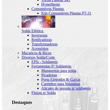
Hypertherm
Consumíveis Plasma
Kits Consumíveis Plasma PT-31
Solda Elétrica
Inversoras
Retificadoras
Transformadoras
Acessórios
Maçaricos & Bicos
Diversos Solda/Corte
EPIs - Soldagem
Ferramentas P/ Soldagem
Mangueiras para solda
Picadeiras
Porta Eletrodos & Garras
Carrinhos para Máquinas
Alicates de pressão p/ soldagem
Fluxos p/ Solda
Destaques