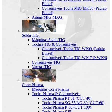
Binzel)
Consumíveis Tocha MIG MK36 (Padrão
Binzel)
Arame MIG-MAG
Solda TIG
Máquinas Solda TIG
Tochas TIG & Consumíveis
Consumíveis Tocha TIG WP09 (Padrão
Binzel)
Consumíveis Tocha TIG WP17 & WP26
Consumíveis TIG
Varetas TIG
Corte Plasma
Máquinas Corte Plasma
Tocha Plasma & Consumíveis
Tocha Plasma PT-31 (CUT 40)
Tocha Plasma SG-55/AG-60 (CUT-60)
Tocha Plasma P-80 (CUT 100)
Tocha Plasma S45