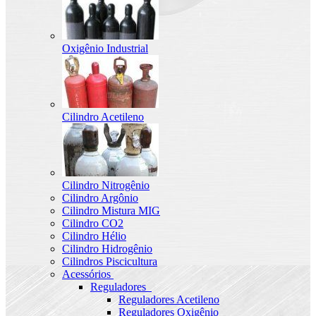
Oxigênio Industrial
Cilindro Acetileno
Cilindro Nitrogênio
Cilindro Argônio
Cilindro Mistura MIG
Cilindro CO2
Cilindro Hélio
Cilindro Hidrogênio
Cilindros Piscicultura
Acessórios
Reguladores
Reguladores Acetileno
Reguladores Oxigênio