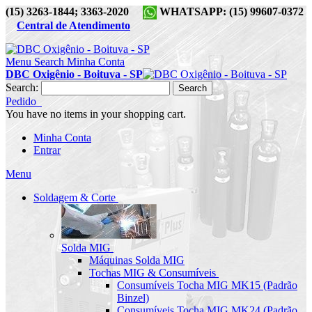
(15) 3263-1844; 3363-2020
WHATSAPP: (15) 99607-0372
Central de Atendimento
Menu
Search
Minha Conta
DBC Oxigênio - Boituva - SP
Search:
Search
Pedido
You have no items in your shopping cart.
Minha Conta
Entrar
Menu
Soldagem & Corte
Solda MIG
Máquinas Solda MIG
Tochas MIG & Consumíveis
Consumíveis Tocha MIG MK15 (Padrão
Binzel)
Consumíveis Tocha MIG MK24 (Padrão