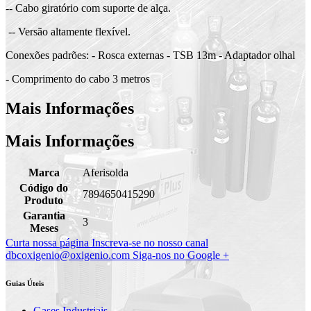
-- Cabo giratório com suporte de alça.
-- Versão altamente flexível.
Conexões padrões: - Rosca externas - TSB 13m - Adaptador olhal
- Comprimento do cabo 3 metros
Mais Informações
Mais Informações
Marca
Aferisolda
Código do
7894650415290
Produto
Garantia
3
Meses
Curta nossa página
Inscreva-se no nosso canal
dbcoxigenio@oxigenio.com
Siga-nos no Google +
Guias Úteis
Gases Industriais