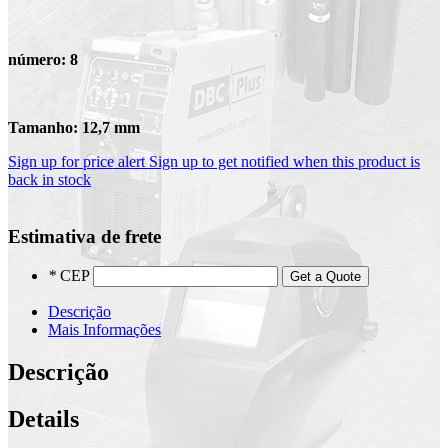
número: 8
Tamanho: 12,7 mm
Sign up for price alert
Sign up to get notified when this product is
back in stock
Estimativa de frete
*
CEP
Get a Quote
Descrição
Mais Informações
Descrição
Details