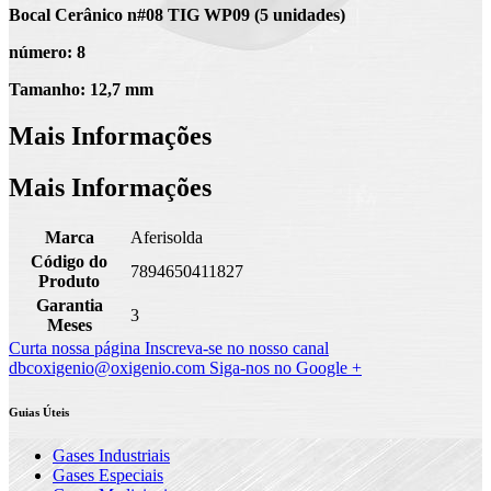
Bocal Cerânico n#08 TIG WP09 (5 unidades)
número: 8
Tamanho: 12,7 mm
Mais Informações
Mais Informações
Marca
Aferisolda
Código do
7894650411827
Produto
Garantia
3
Meses
Curta nossa página
Inscreva-se no nosso canal
dbcoxigenio@oxigenio.com
Siga-nos no Google +
Guias Úteis
Gases Industriais
Gases Especiais