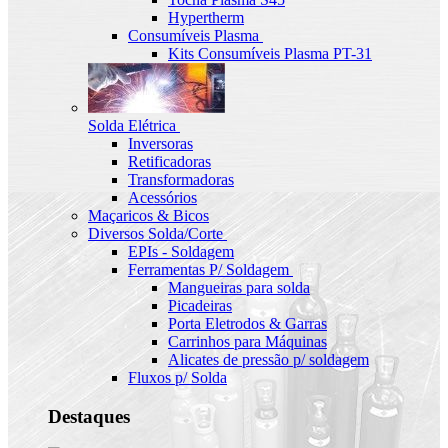
Hypertherm
Consumíveis Plasma
Kits Consumíveis Plasma PT-31
Solda Elétrica
Inversoras
Retificadoras
Transformadoras
Acessórios
Maçaricos & Bicos
Diversos Solda/Corte
EPIs - Soldagem
Ferramentas P/ Soldagem
Mangueiras para solda
Picadeiras
Porta Eletrodos & Garras
Carrinhos para Máquinas
Alicates de pressão p/ soldagem
Fluxos p/ Solda
Destaques