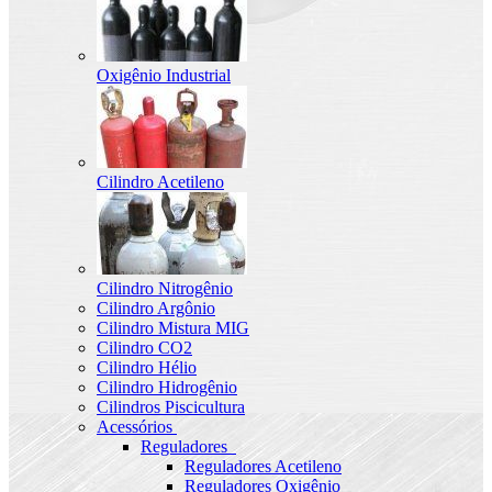
Oxigênio Industrial
Cilindro Acetileno
Cilindro Nitrogênio
Cilindro Argônio
Cilindro Mistura MIG
Cilindro CO2
Cilindro Hélio
Cilindro Hidrogênio
Cilindros Piscicultura
Acessórios
Reguladores
Reguladores Acetileno
Reguladores Oxigênio