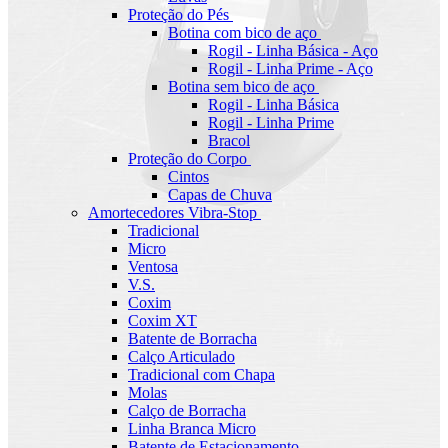
Proteção do Pés
Botina com bico de aço
Rogil - Linha Básica - Aço
Rogil - Linha Prime - Aço
Botina sem bico de aço
Rogil - Linha Básica
Rogil - Linha Prime
Bracol
Proteção do Corpo
Cintos
Capas de Chuva
Amortecedores Vibra-Stop
Tradicional
Micro
Ventosa
V.S.
Coxim
Coxim XT
Batente de Borracha
Calço Articulado
Tradicional com Chapa
Molas
Calço de Borracha
Linha Branca Micro
Batente de Estacionamento