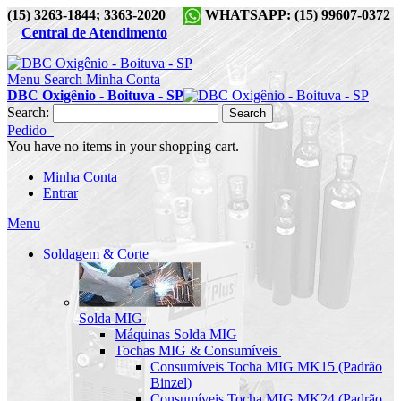
(15) 3263-1844; 3363-2020
WHATSAPP: (15) 99607-0372
Central de Atendimento
Menu
Search
Minha Conta
DBC Oxigênio - Boituva - SP
Search:
Search
Pedido
You have no items in your shopping cart.
Minha Conta
Entrar
Menu
Soldagem & Corte
Solda MIG
Máquinas Solda MIG
Tochas MIG & Consumíveis
Consumíveis Tocha MIG MK15 (Padrão
Binzel)
Consumíveis Tocha MIG MK24 (Padrão