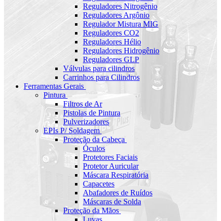
Reguladores Nitrogênio
Reguladores Argônio
Regulador Mistura MIG
Reguladores CO2
Reguladores Hélio
Reguladores Hidrogênio
Reguladores GLP
Válvulas para cilindros
Carrinhos para Cilindros
Ferramentas Gerais
Pintura
Filtros de Ar
Pistolas de Pintura
Pulverizadores
EPIs P/ Soldagem
Proteção da Cabeça
Óculos
Protetores Faciais
Protetor Auricular
Máscara Respiratória
Capacetes
Abafadores de Ruídos
Máscaras de Solda
Proteção da Mãos
Luvas