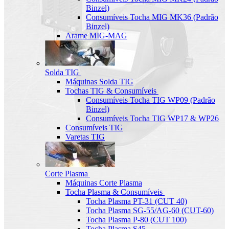
Binzel)
Consumíveis Tocha MIG MK36 (Padrão
Binzel)
Arame MIG-MAG
Solda TIG
Máquinas Solda TIG
Tochas TIG & Consumíveis
Consumíveis Tocha TIG WP09 (Padrão
Binzel)
Consumíveis Tocha TIG WP17 & WP26
Consumíveis TIG
Varetas TIG
Corte Plasma
Máquinas Corte Plasma
Tocha Plasma & Consumíveis
Tocha Plasma PT-31 (CUT 40)
Tocha Plasma SG-55/AG-60 (CUT-60)
Tocha Plasma P-80 (CUT 100)
Tocha Plasma S45