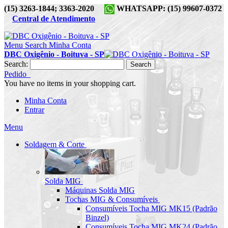
(15) 3263-1844; 3363-2020
WHATSAPP: (15) 99607-0372
Central de Atendimento
Menu
Search
Minha Conta
DBC Oxigênio - Boituva - SP
Search:
Search
Pedido
You have no items in your shopping cart.
Minha Conta
Entrar
Menu
Soldagem & Corte
Solda MIG
Máquinas Solda MIG
Tochas MIG & Consumíveis
Consumíveis Tocha MIG MK15 (Padrão
Binzel)
Consumíveis Tocha MIG MK24 (Padrão