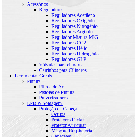
Acessórios
Reguladores
Reguladores Acetileno
Reguladores Oxigênio
Reguladores Nitrogênio
Reguladores Argônio
Regulador Mistura MIG
Reguladores CO2
Reguladores Hélio
Reguladores Hidrogênio
Reguladores GLP
Válvulas para cilindros
Carrinhos para Cilindros
Ferramentas Gerais
Pintura
Filtros de Ar
Pistolas de Pintura
Pulverizadores
EPIs P/ Soldagem
Proteção da Cabeça
Óculos
Protetores Faciais
Protetor Auricular
Máscara Respiratória
Capacetes