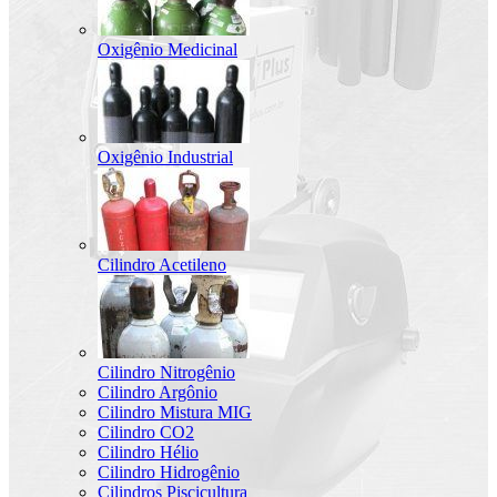
Oxigênio Medicinal
Oxigênio Industrial
Cilindro Acetileno
Cilindro Nitrogênio
Cilindro Argônio
Cilindro Mistura MIG
Cilindro CO2
Cilindro Hélio
Cilindro Hidrogênio
Cilindros Piscicultura