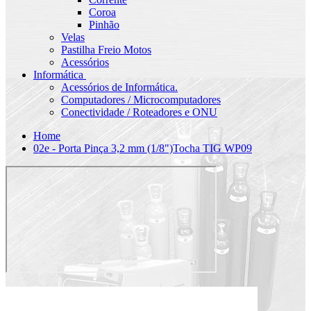
Coroa
Pinhão
Velas
Pastilha Freio Motos
Acessórios
Informática
Acessórios de Informática.
Computadores / Microcomputadores
Conectividade / Roteadores e ONU
Home
02e - Porta Pinça 3,2 mm (1/8")Tocha TIG WP09