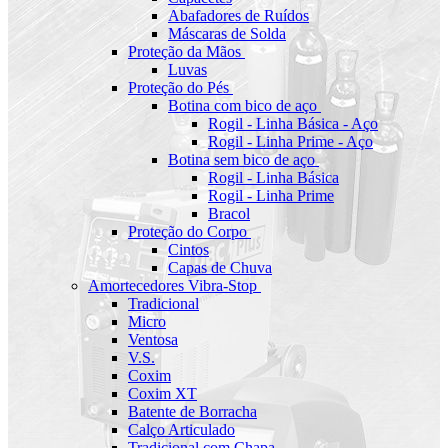
Abafadores de Ruídos
Máscaras de Solda
Proteção da Mãos
Luvas
Proteção do Pés
Botina com bico de aço
Rogil - Linha Básica - Aço
Rogil - Linha Prime - Aço
Botina sem bico de aço
Rogil - Linha Básica
Rogil - Linha Prime
Bracol
Proteção do Corpo
Cintos
Capas de Chuva
Amortecedores Vibra-Stop
Tradicional
Micro
Ventosa
V.S.
Coxim
Coxim XT
Batente de Borracha
Calço Articulado
Tradicional com Chapa