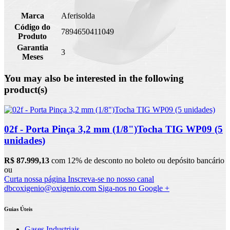
Marca
Aferisolda
Código do
7894650411049
Produto
Garantia
3
Meses
You may also be interested in the following
product(s)
02f - Porta Pinça 3,2 mm (1/8")Tocha TIG WP09 (5
unidades)
R$ 87.999,13
com 12% de desconto no boleto ou depósito bancário
ou
Curta nossa página
Inscreva-se no nosso canal
dbcoxigenio@oxigenio.com
Siga-nos no Google +
Guias Úteis
Gases Industriais