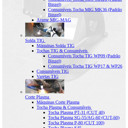
Binzel)
Consumíveis Tocha MIG MK36 (Padrão
Binzel)
Arame MIG-MAG
Solda TIG
Máquinas Solda TIG
Tochas TIG & Consumíveis
Consumíveis Tocha TIG WP09 (Padrão
Binzel)
Consumíveis Tocha TIG WP17 & WP26
Consumíveis TIG
Varetas TIG
Corte Plasma
Máquinas Corte Plasma
Tocha Plasma & Consumíveis
Tocha Plasma PT-31 (CUT 40)
Tocha Plasma SG-55/AG-60 (CUT-60)
Tocha Plasma P-80 (CUT 100)
Tocha Plasma S45