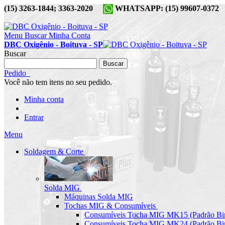
(15) 3263-1844; 3363-2020
WHATSAPP: (15) 99607-037
Menu
Buscar
Minha Conta
DBC Oxigênio - Boituva - SP
Buscar
Buscar
Pedido
Você não tem itens no seu pedido.
Minha conta
Entrar
Menu
Soldagem & Corte
Solda MIG
Máquinas Solda MIG
Tochas MIG & Consumíveis
Consumíveis Tocha MIG MK15 (Padrão Bin
Consumíveis Tocha MIG MK24 (Padrão Bin