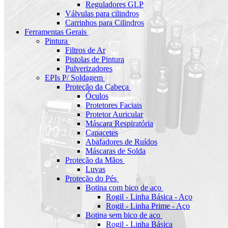
Reguladores GLP
Válvulas para cilindros
Carrinhos para Cilindros
Ferramentas Gerais
Pintura
Filtros de Ar
Pistolas de Pintura
Pulverizadores
EPIs P/ Soldagem
Proteção da Cabeça
Óculos
Protetores Faciais
Protetor Auricular
Máscara Respiratória
Capacetes
Abafadores de Ruídos
Máscaras de Solda
Proteção da Mãos
Luvas
Proteção do Pés
Botina com bico de aço
Rogil - Linha Básica - Aço
Rogil - Linha Prime - Aço
Botina sem bico de aço
Rogil - Linha Básica