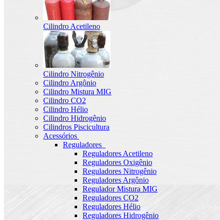
Cilindro Acetileno
Cilindro Nitrogênio
Cilindro Argônio
Cilindro Mistura MIG
Cilindro CO2
Cilindro Hélio
Cilindro Hidrogênio
Cilindros Piscicultura
Acessórios
Reguladores
Reguladores Acetileno
Reguladores Oxigênio
Reguladores Nitrogênio
Reguladores Argônio
Regulador Mistura MIG
Reguladores CO2
Reguladores Hélio
Reguladores Hidrogênio