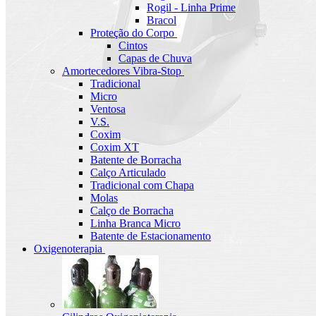
Rogil - Linha Prime
Bracol
Proteção do Corpo
Cintos
Capas de Chuva
Amortecedores Vibra-Stop
Tradicional
Micro
Ventosa
V.S.
Coxim
Coxim XT
Batente de Borracha
Calço Articulado
Tradicional com Chapa
Molas
Calço de Borracha
Linha Branca Micro
Batente de Estacionamento
Oxigenoterapia