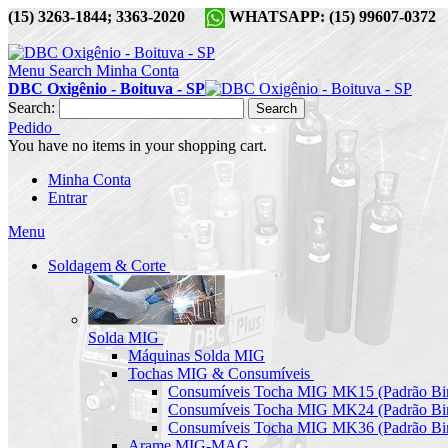
(15) 3263-1844; 3363-2020
WHATSAPP: (15) 99607-037
Menu
Search
Minha Conta
DBC Oxigênio - Boituva - SP
Search:
Search
Pedido
You have no items in your shopping cart.
Minha Conta
Entrar
Menu
Soldagem & Corte
Solda MIG
Máquinas Solda MIG
Tochas MIG & Consumíveis
Consumíveis Tocha MIG MK15 (Padrão Bin
Consumíveis Tocha MIG MK24 (Padrão Bin
Consumíveis Tocha MIG MK36 (Padrão Bin
Arame MIG-MAG