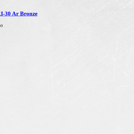
RI-30 Ar Bronze
io