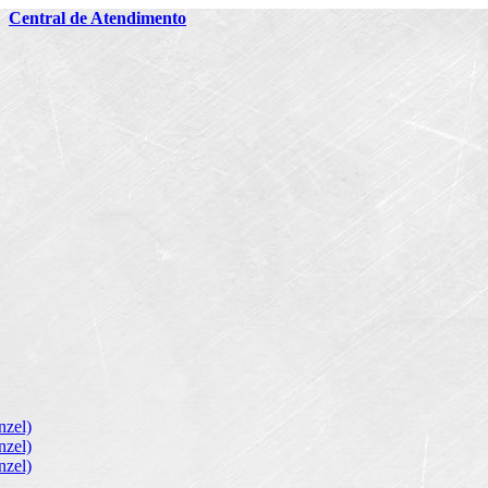
2
Central de Atendimento
zel)
zel)
zel)