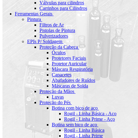
Válvulas para cilindros
Carrinhos para Cilindros
Ferramentas Gerais
Pintura
Filtros de Ar
Pistolas de Pintura
Pulverizadores
EPIs P/ Soldagem
Proteção da Cabeça
Óculos
Protetores Faciais
Protetor Auricular
Máscara Respiratória
Capacetes
Abafadores de Ruídos
Máscaras de Solda
Proteção da Mãos
Luvas
Proteção do Pés
Botina com bico de aço
Rogil - Linha Básica - Aço
Rogil - Linha Prime - Aço
Botina sem bico de aço
Rogil - Linha Básica
Rogil - Linha Prime