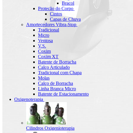
Bracol
Proteção do Corpo
Cintos
Capas de Chuva
Amortecedores Vibra-Stop
Tradicional
Micro
Ventosa
V.S.
Coxim
Coxim XT
Batente de Borracha
Calço Articulado
Tradicional com Chapa
Molas
Calço de Borracha
Linha Branca Micro
Batente de Estacionamento
Oxigenoterapia
Cilindros Oxigenioterapia