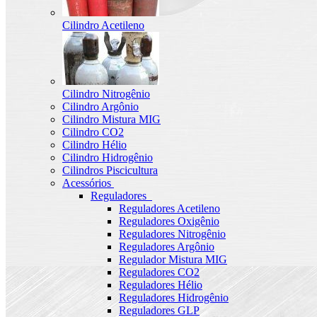
Cilindro Acetileno
Cilindro Nitrogênio
Cilindro Argônio
Cilindro Mistura MIG
Cilindro CO2
Cilindro Hélio
Cilindro Hidrogênio
Cilindros Piscicultura
Acessórios
Reguladores
Reguladores Acetileno
Reguladores Oxigênio
Reguladores Nitrogênio
Reguladores Argônio
Regulador Mistura MIG
Reguladores CO2
Reguladores Hélio
Reguladores Hidrogênio
Reguladores GLP