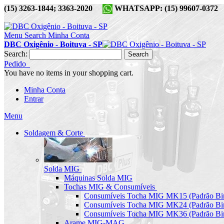
(15) 3263-1844; 3363-2020
WHATSAPP: (15) 99607-037
Menu
Search
Minha Conta
DBC Oxigênio - Boituva - SP
Search:
Search
Pedido
You have no items in your shopping cart.
Minha Conta
Entrar
Menu
Soldagem & Corte
Solda MIG
Máquinas Solda MIG
Tochas MIG & Consumíveis
Consumíveis Tocha MIG MK15 (Padrão Bin
Consumíveis Tocha MIG MK24 (Padrão Bin
Consumíveis Tocha MIG MK36 (Padrão Bin
Arame MIG-MAG