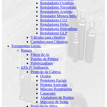
Reguladores Oxigênio
Reguladores Nitrogênio
Reguladores Argônio
Regulador Mistura MIG
Reguladores CO2
Reguladores Hélio
Reguladores Hidrogênio
Reguladores GLP
Válvulas para cilindros
Carrinhos para Cilindros
Ferramentas Gerais
Pintura
Filtros de Ar
Pistolas de Pintura
Pulverizadores
EPIs P/ Soldagem
Proteção da Cabeça
Óculos
Protetores Faciais
Protetor Auricular
Máscara Respiratória
Capacetes
Abafadores de Ruídos
Máscaras de Solda
Proteção da Mãos