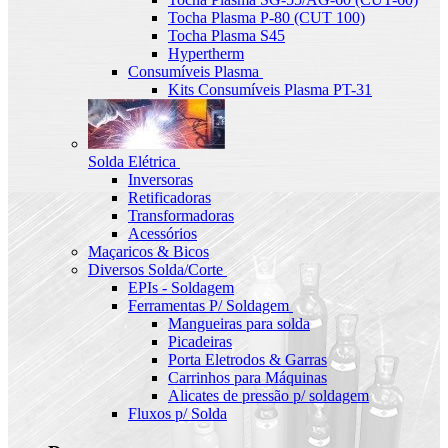
Tocha Plasma P-80 (CUT 100)
Tocha Plasma S45
Hypertherm
Consumíveis Plasma
Kits Consumíveis Plasma PT-31
Solda Elétrica
Inversoras
Retificadoras
Transformadoras
Acessórios
Maçaricos & Bicos
Diversos Solda/Corte
EPIs - Soldagem
Ferramentas P/ Soldagem
Mangueiras para solda
Picadeiras
Porta Eletrodos & Garras
Carrinhos para Máquinas
Alicates de pressão p/ soldagem
Fluxos p/ Solda