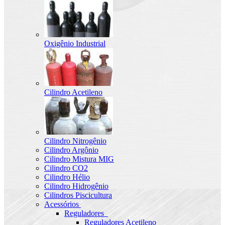
Oxigênio Industrial
Cilindro Acetileno
Cilindro Nitrogênio
Cilindro Argônio
Cilindro Mistura MIG
Cilindro CO2
Cilindro Hélio
Cilindro Hidrogênio
Cilindros Piscicultura
Acessórios
Reguladores
Reguladores Acetileno