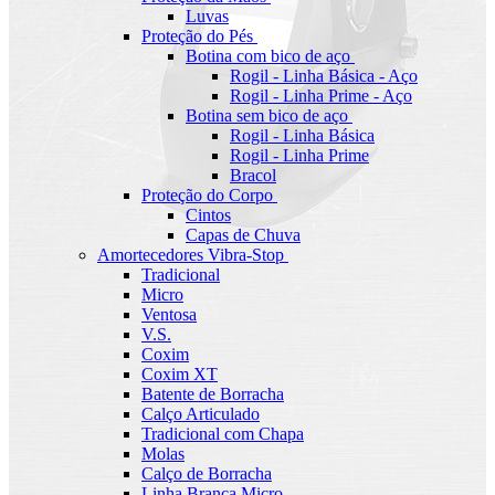
Luvas
Proteção do Pés
Botina com bico de aço
Rogil - Linha Básica - Aço
Rogil - Linha Prime - Aço
Botina sem bico de aço
Rogil - Linha Básica
Rogil - Linha Prime
Bracol
Proteção do Corpo
Cintos
Capas de Chuva
Amortecedores Vibra-Stop
Tradicional
Micro
Ventosa
V.S.
Coxim
Coxim XT
Batente de Borracha
Calço Articulado
Tradicional com Chapa
Molas
Calço de Borracha
Linha Branca Micro