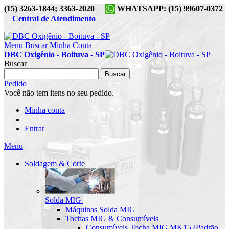
(15) 3263-1844; 3363-2020
WHATSAPP: (15) 99607-0372
Central de Atendimento
Menu
Buscar
Minha Conta
DBC Oxigênio - Boituva - SP
Buscar
Buscar
Pedido
Você não tem itens no seu pedido.
Minha conta
Entrar
Menu
Soldagem & Corte
Solda MIG
Máquinas Solda MIG
Tochas MIG & Consumíveis
Consumíveis Tocha MIG MK15 (Padrão