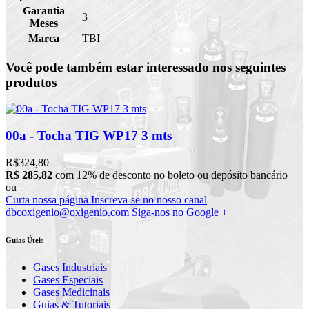
Garantia
3
Meses
Marca
TBI
Você pode também estar interessado nos seguintes
produtos
00a - Tocha TIG WP17 3 mts
R$324,80
R$ 285,82
com 12% de desconto no boleto ou depósito bancário
ou
Curta nossa página
Inscreva-se no nosso canal
dbcoxigenio@oxigenio.com
Siga-nos no Google +
Guias Úteis
Gases Industriais
Gases Especiais
Gases Medicinais
Guias & Tutoriais