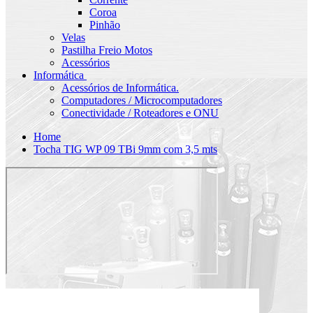
Coroa
Pinhão
Velas
Pastilha Freio Motos
Acessórios
Informática
Acessórios de Informática.
Computadores / Microcomputadores
Conectividade / Roteadores e ONU
Home
Tocha TIG WP 09 TBi 9mm com 3,5 mts