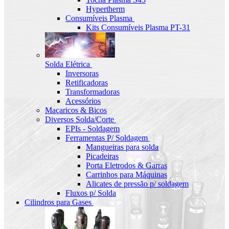
Hypertherm
Consumíveis Plasma
Kits Consumíveis Plasma PT-31
Solda Elétrica
Inversoras
Retificadoras
Transformadoras
Acessórios
Maçaricos & Bicos
Diversos Solda/Corte
EPIs - Soldagem
Ferramentas P/ Soldagem
Mangueiras para solda
Picadeiras
Porta Eletrodos & Garras
Carrinhos para Máquinas
Alicates de pressão p/ soldagem
Fluxos p/ Solda
Cilindros para Gases