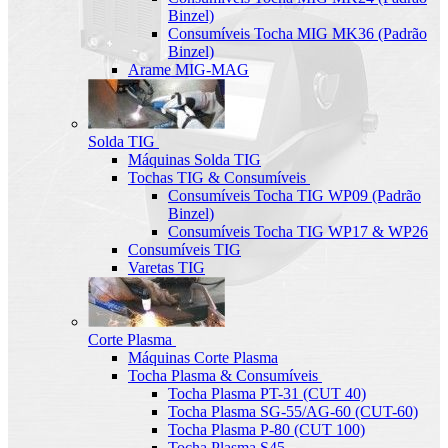
Binzel)
Consumíveis Tocha MIG MK36 (Padrão
Binzel)
Arame MIG-MAG
Solda TIG
Máquinas Solda TIG
Tochas TIG & Consumíveis
Consumíveis Tocha TIG WP09 (Padrão
Binzel)
Consumíveis Tocha TIG WP17 & WP26
Consumíveis TIG
Varetas TIG
Corte Plasma
Máquinas Corte Plasma
Tocha Plasma & Consumíveis
Tocha Plasma PT-31 (CUT 40)
Tocha Plasma SG-55/AG-60 (CUT-60)
Tocha Plasma P-80 (CUT 100)
Tocha Plasma S45