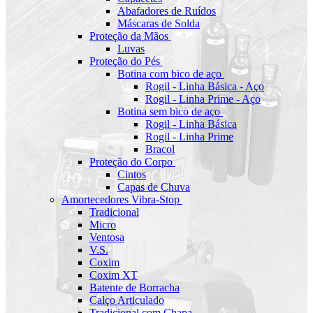
Abafadores de Ruídos
Máscaras de Solda
Proteção da Mãos
Luvas
Proteção do Pés
Botina com bico de aço
Rogil - Linha Básica - Aço
Rogil - Linha Prime - Aço
Botina sem bico de aço
Rogil - Linha Básica
Rogil - Linha Prime
Bracol
Proteção do Corpo
Cintos
Capas de Chuva
Amortecedores Vibra-Stop
Tradicional
Micro
Ventosa
V.S.
Coxim
Coxim XT
Batente de Borracha
Calço Articulado
Tradicional com Chapa