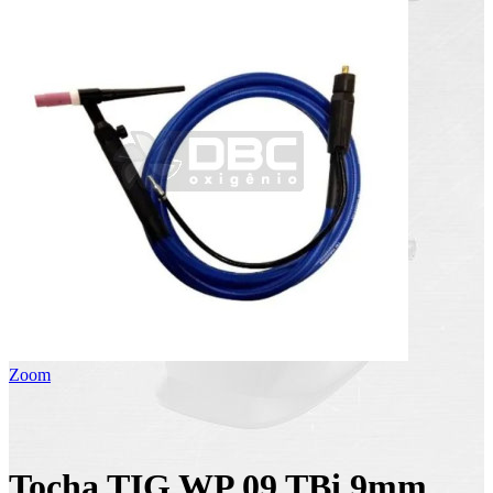
Zoom
Tocha TIG WP 09 TBi 9mm