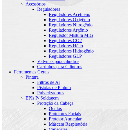
Acessórios
Reguladores
Reguladores Acetileno
Reguladores Oxigênio
Reguladores Nitrogênio
Reguladores Argônio
Regulador Mistura MIG
Reguladores CO2
Reguladores Hélio
Reguladores Hidrogênio
Reguladores GLP
Válvulas para cilindros
Carrinhos para Cilindros
Ferramentas Gerais
Pintura
Filtros de Ar
Pistolas de Pintura
Pulverizadores
EPIs P/ Soldagem
Proteção da Cabeça
Óculos
Protetores Faciais
Protetor Auricular
Máscara Respiratória
Capacetes