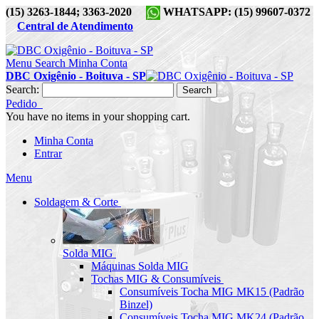
(15) 3263-1844; 3363-2020
WHATSAPP: (15) 99607-0372
Central de Atendimento
Menu
Search
Minha Conta
DBC Oxigênio - Boituva - SP
Search:
Search
Pedido
You have no items in your shopping cart.
Minha Conta
Entrar
Menu
Soldagem & Corte
Solda MIG
Máquinas Solda MIG
Tochas MIG & Consumíveis
Consumíveis Tocha MIG MK15 (Padrão
Binzel)
Consumíveis Tocha MIG MK24 (Padrão