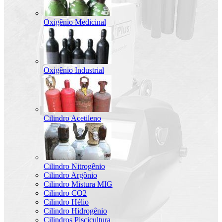
Oxigênio Medicinal
Oxigênio Industrial
Cilindro Acetileno
Cilindro Nitrogênio
Cilindro Argônio
Cilindro Mistura MIG
Cilindro CO2
Cilindro Hélio
Cilindro Hidrogênio
Cilindros Piscicultura