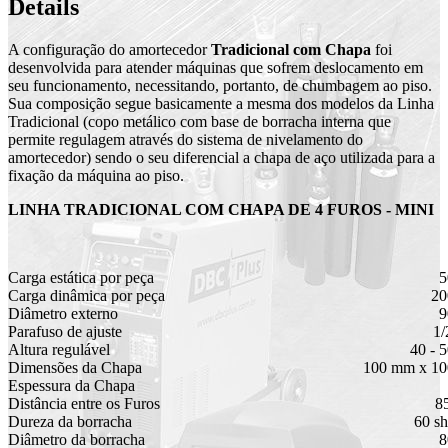
Details
A configuração do amortecedor
Tradicional com Chapa
foi
desenvolvida para atender máquinas que sofrem deslocamento em
seu funcionamento, necessitando, portanto, de chumbagem ao piso.
Sua composição segue basicamente a mesma dos modelos da Linha
Tradicional (copo metálico com base de borracha interna que
permite regulagem através do sistema de nivelamento do
amortecedor) sendo o seu diferencial a chapa de aço utilizada para a
fixação da máquina ao piso.
LINHA TRADICIONAL COM CHAPA DE 4 FUROS - MINI
Carga estática por peça
5
Carga dinâmica por peça
20
Diâmetro externo
9
Parafuso de ajuste
1/
Altura regulável
40 - 
Dimensões da Chapa
100 mm x 1
Espessura da Chapa
Distância entre os Furos
8
Dureza da borracha
60 s
Diâmetro da borracha
8