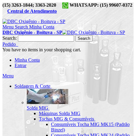
(15) 3263-1844; 3363-2020
WHATSAPP: (15) 99607-0372
Central de Atendimento
Menu
Search
Minha Conta
DBC Oxigênio - Boituva - SP
Search:
Search
Pedido
You have no items in your shopping cart.
Minha Conta
Entrar
Menu
Soldagem & Corte
Solda MIG
Máquinas Solda MIG
Tochas MIG & Consumíveis
Consumíveis Tocha MIG MK15 (Padrão
Binzel)
Consumíveis Tocha MIG MK24 (Padrão