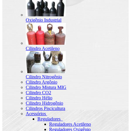
Oxigênio Industrial
Cilindro Acetileno
Cilindro Nitrogênio
Cilindro Argônio
Cilindro Mistura MIG
Cilindro CO2
Cilindro Hélio
Cilindro Hidrogênio
Cilindros Piscicultura
Acessórios
Reguladores
Reguladores Acetileno
Reguladores Oxigênio