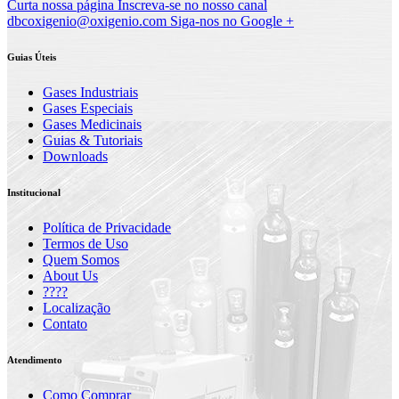
Curta nossa página
Inscreva-se no nosso canal
dbcoxigenio@oxigenio.com
Siga-nos no Google +
Guias Úteis
Gases Industriais
Gases Especiais
Gases Medicinais
Guias & Tutoriais
Downloads
Institucional
Política de Privacidade
Termos de Uso
Quem Somos
About Us
????
Localização
Contato
Atendimento
Como Comprar