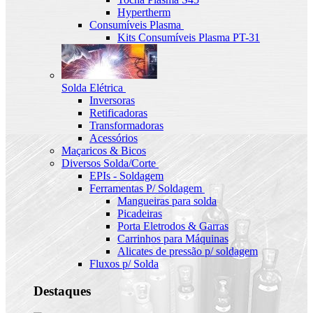
Hypertherm
Consumíveis Plasma
Kits Consumíveis Plasma PT-31
Solda Elétrica
Inversoras
Retificadoras
Transformadoras
Acessórios
Maçaricos & Bicos
Diversos Solda/Corte
EPIs - Soldagem
Ferramentas P/ Soldagem
Mangueiras para solda
Picadeiras
Porta Eletrodos & Garras
Carrinhos para Máquinas
Alicates de pressão p/ soldagem
Fluxos p/ Solda
Destaques