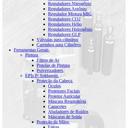
Reguladores Nitrogênio
Reguladores Argônio
Regulador Mistura MIG
Reguladores CO2
Reguladores Hélio
Reguladores Hidrogênio
Reguladores GLP
Válvulas para cilindros
Carrinhos para Cilindros
Ferramentas Gerais
Pintura
Filtros de Ar
Pistolas de Pintura
Pulverizadores
EPIs P/ Soldagem
Proteção da Cabeça
Óculos
Protetores Faciais
Protetor Auricular
Máscara Respiratória
Capacetes
Abafadores de Ruídos
Máscaras de Solda
Proteção da Mãos
Luvas