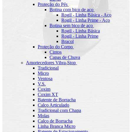
Proteção do Pés
Botina com bico de aço
Rogil - Linha Básica - Aço
Rogil - Linha Prime - Aço
Botina sem bico de aço
Rogil - Linha Básica
Rogil - Linha Prime
Bracol
Proteção do Corpo
Cintos
Capas de Chuva
Amortecedores Vibra-Stop
Tradicional
Micro
Ventosa
V.S.
Coxim
Coxim XT
Batente de Borracha
Calço Articulado
Tradicional com Chapa
Molas
Calço de Borracha
Linha Branca Micro
Batente de Estacionamento