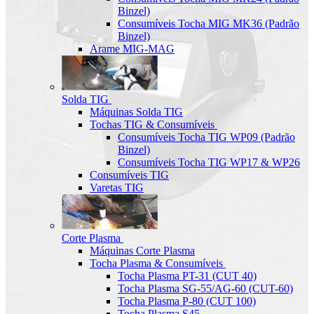
Binzel)
Consumíveis Tocha MIG MK36 (Padrão
Binzel)
Arame MIG-MAG
Solda TIG
Máquinas Solda TIG
Tochas TIG & Consumíveis
Consumíveis Tocha TIG WP09 (Padrão
Binzel)
Consumíveis Tocha TIG WP17 & WP26
Consumíveis TIG
Varetas TIG
Corte Plasma
Máquinas Corte Plasma
Tocha Plasma & Consumíveis
Tocha Plasma PT-31 (CUT 40)
Tocha Plasma SG-55/AG-60 (CUT-60)
Tocha Plasma P-80 (CUT 100)
Tocha Plasma S45