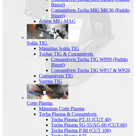
Binzel)
Consumíveis Tocha MIG MK36 (Padrão
Binzel)
Arame MIG-MAG
Solda TIG
Máquinas Solda TIG
Tochas TIG & Consumíveis
Consumíveis Tocha TIG WP09 (Padrão
Binzel)
Consumíveis Tocha TIG WP17 & WP26
Consumíveis TIG
Varetas TIG
Corte Plasma
Máquinas Corte Plasma
Tocha Plasma & Consumíveis
Tocha Plasma PT-31 (CUT 40)
Tocha Plasma SG-55/AG-60 (CUT-60)
Tocha Plasma P-80 (CUT 100)
Tocha Plasma S45