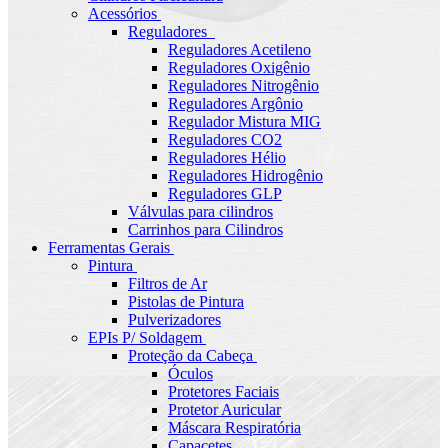
Acessórios
Reguladores
Reguladores Acetileno
Reguladores Oxigênio
Reguladores Nitrogênio
Reguladores Argônio
Regulador Mistura MIG
Reguladores CO2
Reguladores Hélio
Reguladores Hidrogênio
Reguladores GLP
Válvulas para cilindros
Carrinhos para Cilindros
Ferramentas Gerais
Pintura
Filtros de Ar
Pistolas de Pintura
Pulverizadores
EPIs P/ Soldagem
Proteção da Cabeça
Óculos
Protetores Faciais
Protetor Auricular
Máscara Respiratória
Capacetes