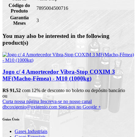
Código do
7895004500716
Produto
Garantia
3
Meses
You may also be interested in the following
product(s)
Jogo c/ 4 Amortecedor Vibra-Stop COXIM 3
MF(Macho-Fêmea) - M10 (1000kg)
R$ 91,52
com 12% de desconto no boleto ou depósito bancário
ou
Curta nossa página
Inscreva-se no nosso canal
dbcoxigenio@oxigenio.com
Siga-nos no Google +
Guias Úteis
Gases Industriais
Gases Especiais