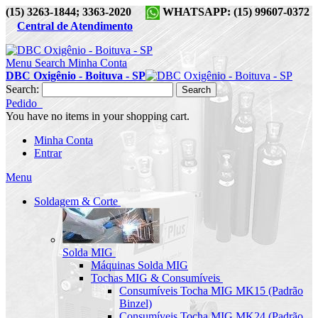
(15) 3263-1844; 3363-2020
WHATSAPP: (15) 99607-0372
Central de Atendimento
Menu
Search
Minha Conta
DBC Oxigênio - Boituva - SP
Search:
Search
Pedido
You have no items in your shopping cart.
Minha Conta
Entrar
Menu
Soldagem & Corte
Solda MIG
Máquinas Solda MIG
Tochas MIG & Consumíveis
Consumíveis Tocha MIG MK15 (Padrão
Binzel)
Consumíveis Tocha MIG MK24 (Padrão