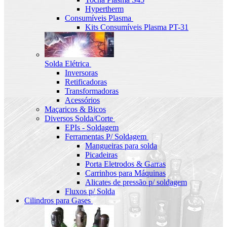
Hypertherm
Consumíveis Plasma
Kits Consumíveis Plasma PT-31
Solda Elétrica
Inversoras
Retificadoras
Transformadoras
Acessórios
Maçaricos & Bicos
Diversos Solda/Corte
EPIs - Soldagem
Ferramentas P/ Soldagem
Mangueiras para solda
Picadeiras
Porta Eletrodos & Garras
Carrinhos para Máquinas
Alicates de pressão p/ soldagem
Fluxos p/ Solda
Cilindros para Gases