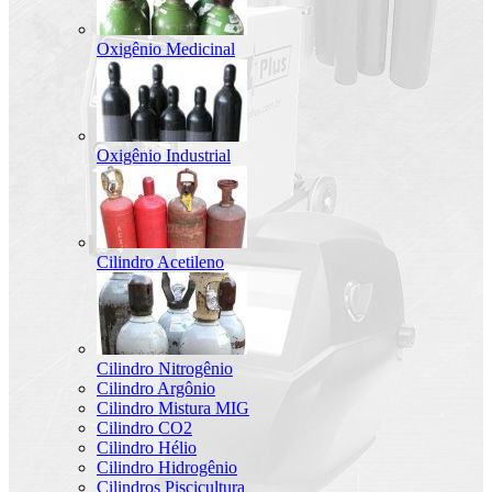
Oxigênio Medicinal
Oxigênio Industrial
Cilindro Acetileno
Cilindro Nitrogênio
Cilindro Argônio
Cilindro Mistura MIG
Cilindro CO2
Cilindro Hélio
Cilindro Hidrogênio
Cilindros Piscicultura