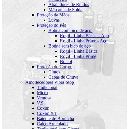
Abafadores de Ruídos
Máscaras de Solda
Proteção da Mãos
Luvas
Proteção do Pés
Botina com bico de aço
Rogil - Linha Básica - Aço
Rogil - Linha Prime - Aço
Botina sem bico de aço
Rogil - Linha Básica
Rogil - Linha Prime
Bracol
Proteção do Corpo
Cintos
Capas de Chuva
Amortecedores Vibra-Stop
Tradicional
Micro
Ventosa
V.S.
Coxim
Coxim XT
Batente de Borracha
Calço Articulado
Tradicional com Chapa