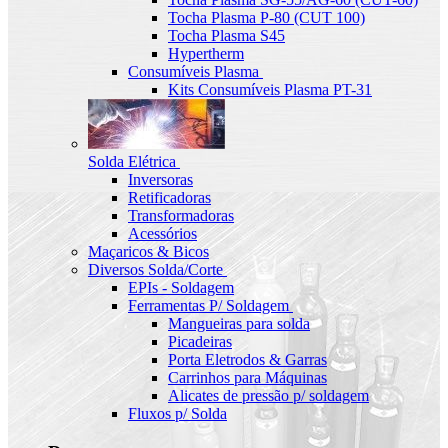
Tocha Plasma P-80 (CUT 100)
Tocha Plasma S45
Hypertherm
Consumíveis Plasma
Kits Consumíveis Plasma PT-31
Solda Elétrica
Inversoras
Retificadoras
Transformadoras
Acessórios
Maçaricos & Bicos
Diversos Solda/Corte
EPIs - Soldagem
Ferramentas P/ Soldagem
Mangueiras para solda
Picadeiras
Porta Eletrodos & Garras
Carrinhos para Máquinas
Alicates de pressão p/ soldagem
Fluxos p/ Solda