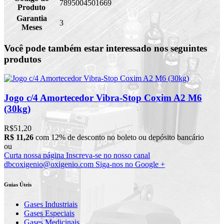
7895004501669
Produto
Garantia
3
Meses
Você pode também estar interessado nos seguintes
produtos
Jogo c/4 Amortecedor Vibra-Stop Coxim A2 M6
(30kg)
R$51,20
R$ 11,26
com 12% de desconto no boleto ou depósito bancário
ou
Curta nossa página
Inscreva-se no nosso canal
dbcoxigenio@oxigenio.com
Siga-nos no Google +
Guias Úteis
Gases Industriais
Gases Especiais
Gases Medicinais