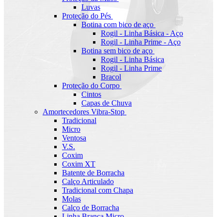
Luvas
Proteção do Pés
Botina com bico de aço
Rogil - Linha Básica - Aço
Rogil - Linha Prime - Aço
Botina sem bico de aço
Rogil - Linha Básica
Rogil - Linha Prime
Bracol
Proteção do Corpo
Cintos
Capas de Chuva
Amortecedores Vibra-Stop
Tradicional
Micro
Ventosa
V.S.
Coxim
Coxim XT
Batente de Borracha
Calço Articulado
Tradicional com Chapa
Molas
Calço de Borracha
Linha Branca Micro