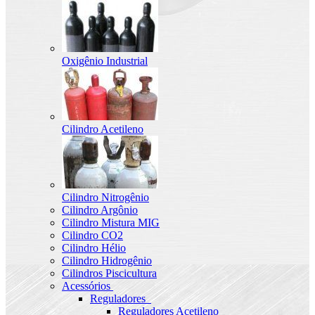
Oxigênio Industrial
Cilindro Acetileno
Cilindro Nitrogênio
Cilindro Argônio
Cilindro Mistura MIG
Cilindro CO2
Cilindro Hélio
Cilindro Hidrogênio
Cilindros Piscicultura
Acessórios
Reguladores
Reguladores Acetileno