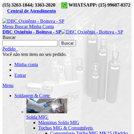
(15) 3263-1844; 3363-2020
WHATSAPP: (15) 99607-0372
Central de Atendimento
Menu
Buscar
Minha Conta
DBC Oxigênio - Boituva - SP
Buscar
Buscar
Pedido
Você não tem itens no seu pedido.
Minha conta
Entrar
Menu
Soldagem & Corte
Solda MIG
Máquinas Solda MIG
Tochas MIG & Consumíveis
Consumíveis Tocha MIG MK15 (Padrão