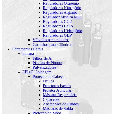
Reguladores Oxigênio
Reguladores Nitrogênio
Reguladores Argônio
Regulador Mistura MIG
Reguladores CO2
Reguladores Hélio
Reguladores Hidrogênio
Reguladores GLP
Válvulas para cilindros
Carrinhos para Cilindros
Ferramentas Gerais
Pintura
Filtros de Ar
Pistolas de Pintura
Pulverizadores
EPIs P/ Soldagem
Proteção da Cabeça
Óculos
Protetores Faciais
Protetor Auricular
Máscara Respiratória
Capacetes
Abafadores de Ruídos
Máscaras de Solda
Proteção da Mãos