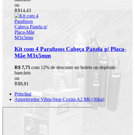
ou
R$14,43
Kit com 4 Parafusos Cabeça Panela p/ Placa-
Mãe M3x5mm
R$ 7,75
com 12% de desconto no boleto ou depósito
bancário
ou
R$8,81
Principal
Amortecedor Vibra-Stop Coxim A2 M6 (30kg)