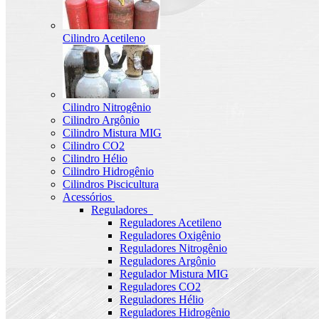
Cilindro Acetileno
Cilindro Nitrogênio
Cilindro Argônio
Cilindro Mistura MIG
Cilindro CO2
Cilindro Hélio
Cilindro Hidrogênio
Cilindros Piscicultura
Acessórios
Reguladores
Reguladores Acetileno
Reguladores Oxigênio
Reguladores Nitrogênio
Reguladores Argônio
Regulador Mistura MIG
Reguladores CO2
Reguladores Hélio
Reguladores Hidrogênio