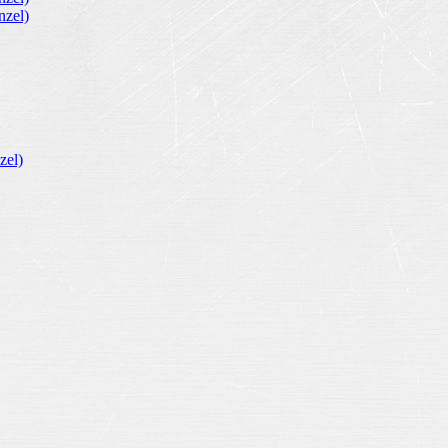
zel)
zel)