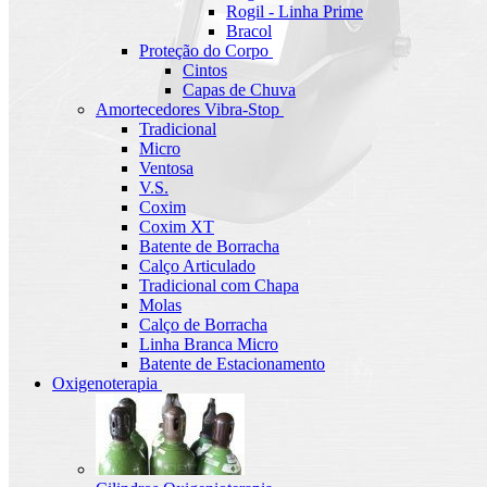
Rogil - Linha Prime
Bracol
Proteção do Corpo
Cintos
Capas de Chuva
Amortecedores Vibra-Stop
Tradicional
Micro
Ventosa
V.S.
Coxim
Coxim XT
Batente de Borracha
Calço Articulado
Tradicional com Chapa
Molas
Calço de Borracha
Linha Branca Micro
Batente de Estacionamento
Oxigenoterapia