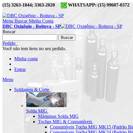
(15) 3263-1844; 3363-2020
WHATSAPP: (15) 99607-037
Menu
Buscar
Minha Conta
DBC Oxigênio - Boituva - SP
Buscar
Buscar
Pedido
Você não tem itens no seu pedido.
Minha conta
Entrar
Menu
Soldagem & Corte
Solda MIG
Máquinas Solda MIG
Tochas MIG & Consumíveis
Consumíveis Tocha MIG MK15 (Padrão Bin
Consumíveis Tocha MIG MK24 (Padrão Bin