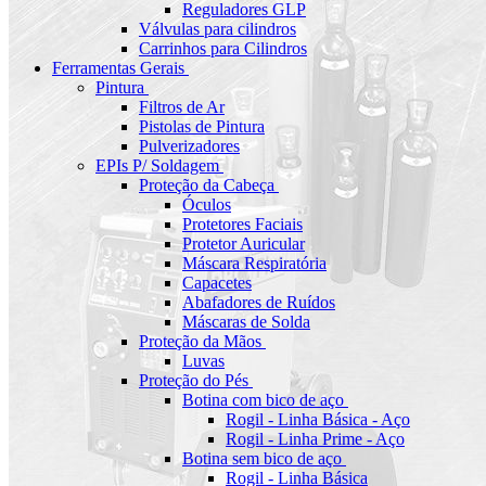
Reguladores GLP
Válvulas para cilindros
Carrinhos para Cilindros
Ferramentas Gerais
Pintura
Filtros de Ar
Pistolas de Pintura
Pulverizadores
EPIs P/ Soldagem
Proteção da Cabeça
Óculos
Protetores Faciais
Protetor Auricular
Máscara Respiratória
Capacetes
Abafadores de Ruídos
Máscaras de Solda
Proteção da Mãos
Luvas
Proteção do Pés
Botina com bico de aço
Rogil - Linha Básica - Aço
Rogil - Linha Prime - Aço
Botina sem bico de aço
Rogil - Linha Básica