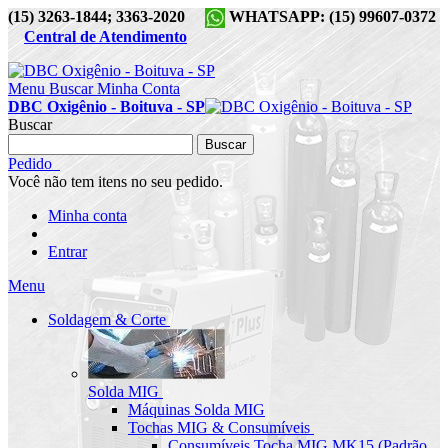
(15) 3263-1844; 3363-2020
WHATSAPP: (15) 99607-0372
Central de Atendimento
Menu
Buscar
Minha Conta
DBC Oxigênio - Boituva - SP
Buscar
Buscar
Pedido
Você não tem itens no seu pedido.
Minha conta
Entrar
Menu
Soldagem & Corte
Solda MIG
Máquinas Solda MIG
Tochas MIG & Consumíveis
Consumíveis Tocha MIG MK15 (Padrão