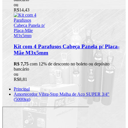
ou
R$14,43
Kit com 4 Parafusos Cabeça Panela p/ Placa-
Mãe M3x5mm
R$ 7,75
com 12% de desconto no boleto ou depósito
bancário
ou
R$8,81
Principal
Amortecedor Vibra-Stop Malha de Aço SUPER 3/4"
(5000kg)