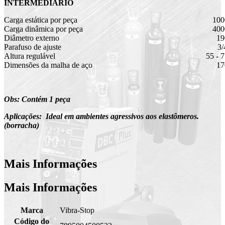
INTERMEDIÁRIO
Carga estática por peça
100
Carga dinâmica por peça
400
Diâmetro externo
1
Parafuso de ajuste
3/
Altura regulável
55 - 
Dimensões da malha de aço
1
Obs: Contém 1 peça
Aplicações:
Ideal em ambientes agressivos aos elastômeros.
(borracha)
Mais Informações
Mais Informações
Marca
Vibra-Stop
Código do