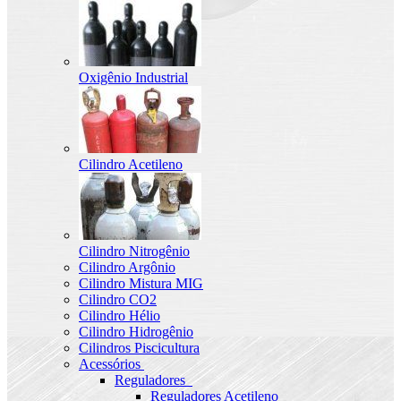
Oxigênio Industrial
Cilindro Acetileno
Cilindro Nitrogênio
Cilindro Argônio
Cilindro Mistura MIG
Cilindro CO2
Cilindro Hélio
Cilindro Hidrogênio
Cilindros Piscicultura
Acessórios
Reguladores
Reguladores Acetileno