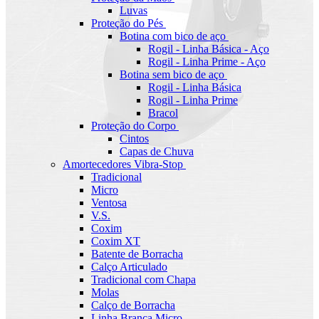
Luvas
Proteção do Pés
Botina com bico de aço
Rogil - Linha Básica - Aço
Rogil - Linha Prime - Aço
Botina sem bico de aço
Rogil - Linha Básica
Rogil - Linha Prime
Bracol
Proteção do Corpo
Cintos
Capas de Chuva
Amortecedores Vibra-Stop
Tradicional
Micro
Ventosa
V.S.
Coxim
Coxim XT
Batente de Borracha
Calço Articulado
Tradicional com Chapa
Molas
Calço de Borracha
Linha Branca Micro