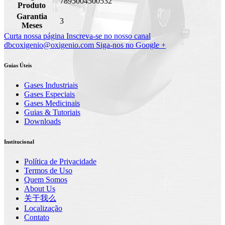
7895004500532
Produto
Garantia
3
Meses
Curta nossa página
Inscreva-se no nosso canal
dbcoxigenio@oxigenio.com
Siga-nos no Google +
Guias Úteis
Gases Industriais
Gases Especiais
Gases Medicinais
Guias & Tutoriais
Downloads
Institucional
Política de Privacidade
Termos de Uso
Quem Somos
About Us
关于我么
Localização
Contato