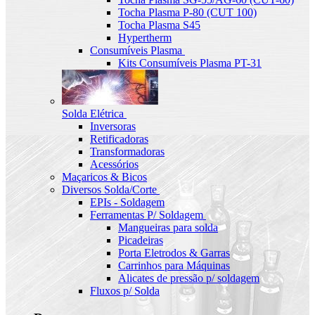
Tocha Plasma P-80 (CUT 100)
Tocha Plasma S45
Hypertherm
Consumíveis Plasma
Kits Consumíveis Plasma PT-31
Solda Elétrica
Inversoras
Retificadoras
Transformadoras
Acessórios
Maçaricos & Bicos
Diversos Solda/Corte
EPIs - Soldagem
Ferramentas P/ Soldagem
Mangueiras para solda
Picadeiras
Porta Eletrodos & Garras
Carrinhos para Máquinas
Alicates de pressão p/ soldagem
Fluxos p/ Solda