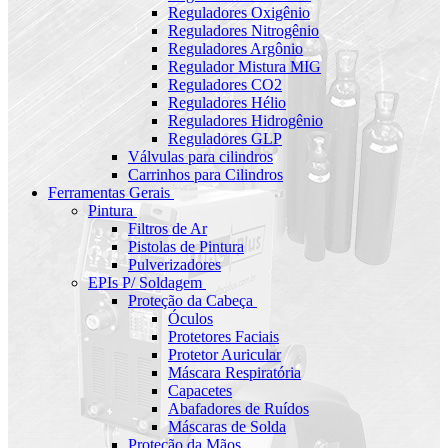
Reguladores Oxigênio
Reguladores Nitrogênio
Reguladores Argônio
Regulador Mistura MIG
Reguladores CO2
Reguladores Hélio
Reguladores Hidrogênio
Reguladores GLP
Válvulas para cilindros
Carrinhos para Cilindros
Ferramentas Gerais
Pintura
Filtros de Ar
Pistolas de Pintura
Pulverizadores
EPIs P/ Soldagem
Proteção da Cabeça
Óculos
Protetores Faciais
Protetor Auricular
Máscara Respiratória
Capacetes
Abafadores de Ruídos
Máscaras de Solda
Proteção da Mãos