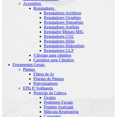
Acessórios
Reguladores
Reguladores Acetileno
Reguladores Oxigênio
Reguladores Nitrogênio
Reguladores Argônio
Regulador Mistura MIG
Reguladores CO2
Reguladores Hélio
Reguladores Hidrogênio
Reguladores GLP
Válvulas para cilindros
Carrinhos para Cilindros
Ferramentas Gerais
Pintura
Filtros de Ar
Pistolas de Pintura
Pulverizadores
EPIs P/ Soldagem
Proteção da Cabeça
Óculos
Protetores Faciais
Protetor Auricular
Máscara Respiratória
Capacetes