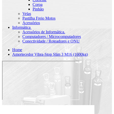
Coroa
Pinhão
Velas
Pastilha Freio Motos
Acessórios
Informática
Acessórios de Informática.
Computadores / Microcomputadores
Conectividade / Roteadores e ONU
Home
Amortecedor Vibra-Stop Slim 3 M16 (1600kg)