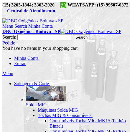
(15) 3263-1844; 3363-2020
WHATSAPP: (15) 99607-0372
Central de Atendimento
Menu
Search
Minha Conta
DBC Oxigênio - Boituva - SP
Search:
Search
Pedido
You have no items in your shopping cart.
Minha Conta
Entrar
Menu
Soldagem & Corte
Solda MIG
Máquinas Solda MIG
Tochas MIG & Consumíveis
Consumíveis Tocha MIG MK15 (Padrão
Binzel)
Consumíveis Tocha MIG MK24 (Padrão