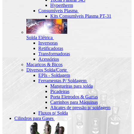
Hypertherm
Consumíveis Plasma
Kits Consumíveis Plasma PT-31
Solda Elétrica
Inversoras
Retificadoras
Transformadoras
Acessórios
Maçaricos & Bicos
Diversos Solda/Corte
EPIs - Soldagem
Ferramentas P/ Soldagem
Mangueiras para solda
Picadeiras
Porta Eletrodos & Garras
Carrinhos para Máquinas
Alicates de pressão p/ soldagem
Fluxos p/ Solda
Cilindros para Gases