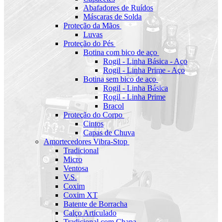
Abafadores de Ruídos
Máscaras de Solda
Proteção da Mãos
Luvas
Proteção do Pés
Botina com bico de aço
Rogil - Linha Básica - Aço
Rogil - Linha Prime - Aço
Botina sem bico de aço
Rogil - Linha Básica
Rogil - Linha Prime
Bracol
Proteção do Corpo
Cintos
Capas de Chuva
Amortecedores Vibra-Stop
Tradicional
Micro
Ventosa
V.S.
Coxim
Coxim XT
Batente de Borracha
Calço Articulado
Tradicional com Chapa