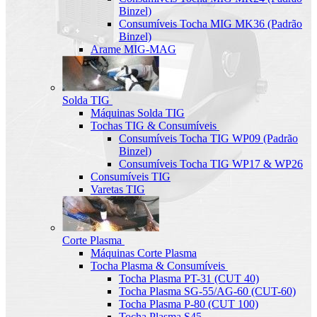
Binzel)
Consumíveis Tocha MIG MK36 (Padrão
Binzel)
Arame MIG-MAG
Solda TIG
Máquinas Solda TIG
Tochas TIG & Consumíveis
Consumíveis Tocha TIG WP09 (Padrão
Binzel)
Consumíveis Tocha TIG WP17 & WP26
Consumíveis TIG
Varetas TIG
Corte Plasma
Máquinas Corte Plasma
Tocha Plasma & Consumíveis
Tocha Plasma PT-31 (CUT 40)
Tocha Plasma SG-55/AG-60 (CUT-60)
Tocha Plasma P-80 (CUT 100)
Tocha Plasma S45