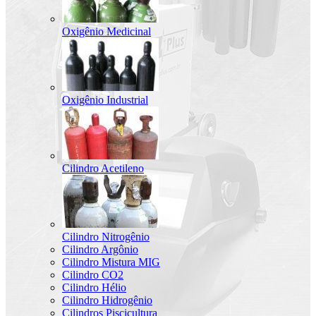
Oxigênio Medicinal
Oxigênio Industrial
Cilindro Acetileno
Cilindro Nitrogênio
Cilindro Argônio
Cilindro Mistura MIG
Cilindro CO2
Cilindro Hélio
Cilindro Hidrogênio
Cilindros Piscicultura