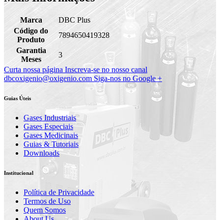
Marca
DBC Plus
Código do
7894650419328
Produto
Garantia
3
Meses
Curta nossa página
Inscreva-se no nosso canal
dbcoxigenio@oxigenio.com
Siga-nos no Google +
Guias Úteis
Gases Industriais
Gases Especiais
Gases Medicinais
Guias & Tutoriais
Downloads
Institucional
Política de Privacidade
Termos de Uso
Quem Somos
About Us