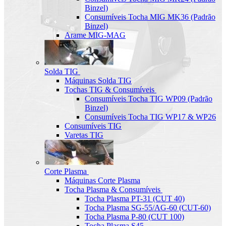
Binzel)
Consumíveis Tocha MIG MK36 (Padrão
Binzel)
Arame MIG-MAG
Solda TIG
Máquinas Solda TIG
Tochas TIG & Consumíveis
Consumíveis Tocha TIG WP09 (Padrão
Binzel)
Consumíveis Tocha TIG WP17 & WP26
Consumíveis TIG
Varetas TIG
Corte Plasma
Máquinas Corte Plasma
Tocha Plasma & Consumíveis
Tocha Plasma PT-31 (CUT 40)
Tocha Plasma SG-55/AG-60 (CUT-60)
Tocha Plasma P-80 (CUT 100)
Tocha Plasma S45