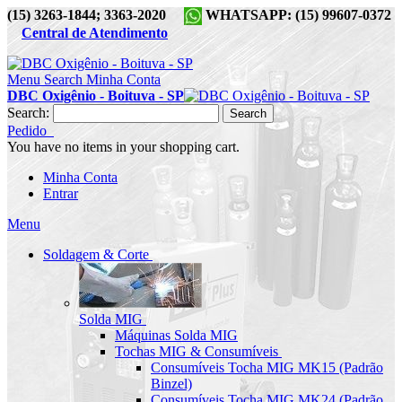
(15) 3263-1844; 3363-2020
WHATSAPP: (15) 99607-0372
Central de Atendimento
Menu
Search
Minha Conta
DBC Oxigênio - Boituva - SP
Search:
Search
Pedido
You have no items in your shopping cart.
Minha Conta
Entrar
Menu
Soldagem & Corte
Solda MIG
Máquinas Solda MIG
Tochas MIG & Consumíveis
Consumíveis Tocha MIG MK15 (Padrão
Binzel)
Consumíveis Tocha MIG MK24 (Padrão