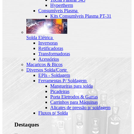
Hypertherm
Consumíveis Plasma
Kits Consumíveis Plasma PT-31
Solda Elétrica
Inversoras
Retificadoras
Transformadoras
Acessórios
Maçaricos & Bicos
Diversos Solda/Corte
EPIs - Soldagem
Ferramentas P/ Soldagem
Mangueiras para solda
Picadeiras
Porta Eletrodos & Garras
Carrinhos para Máquinas
Alicates de pressão p/ soldagem
Fluxos p/ Solda
Destaques