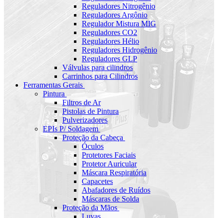
Reguladores Nitrogênio
Reguladores Argônio
Regulador Mistura MIG
Reguladores CO2
Reguladores Hélio
Reguladores Hidrogênio
Reguladores GLP
Válvulas para cilindros
Carrinhos para Cilindros
Ferramentas Gerais
Pintura
Filtros de Ar
Pistolas de Pintura
Pulverizadores
EPIs P/ Soldagem
Proteção da Cabeça
Óculos
Protetores Faciais
Protetor Auricular
Máscara Respiratória
Capacetes
Abafadores de Ruídos
Máscaras de Solda
Proteção da Mãos
Luvas