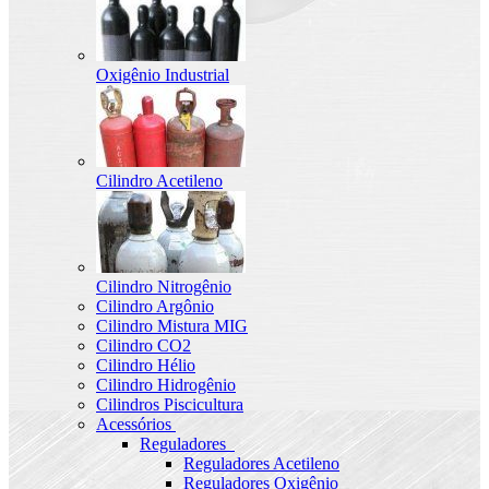
Oxigênio Industrial
Cilindro Acetileno
Cilindro Nitrogênio
Cilindro Argônio
Cilindro Mistura MIG
Cilindro CO2
Cilindro Hélio
Cilindro Hidrogênio
Cilindros Piscicultura
Acessórios
Reguladores
Reguladores Acetileno
Reguladores Oxigênio