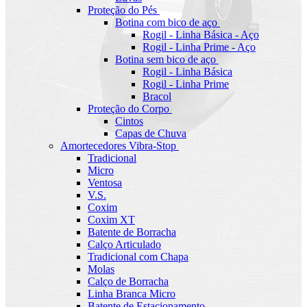
Proteção do Pés
Botina com bico de aço
Rogil - Linha Básica - Aço
Rogil - Linha Prime - Aço
Botina sem bico de aço
Rogil - Linha Básica
Rogil - Linha Prime
Bracol
Proteção do Corpo
Cintos
Capas de Chuva
Amortecedores Vibra-Stop
Tradicional
Micro
Ventosa
V.S.
Coxim
Coxim XT
Batente de Borracha
Calço Articulado
Tradicional com Chapa
Molas
Calço de Borracha
Linha Branca Micro
Batente de Estacionamento