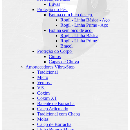
Luvas
Proteção do Pés
Botina com bico de aço
Rogil - Linha Básica - Aço
Rogil - Linha Prime - Aço
Botina sem bico de aço
Rogil - Linha Básica
Rogil - Linha Prime
Bracol
Proteção do Corpo
Cintos
Capas de Chuva
Amortecedores Vibra-Stop
Tradicional
Micro
Ventosa
V.S.
Coxim
Coxim XT
Batente de Borracha
Calço Articulado
Tradicional com Chapa
Molas
Calço de Borracha
Linha Branca Micro