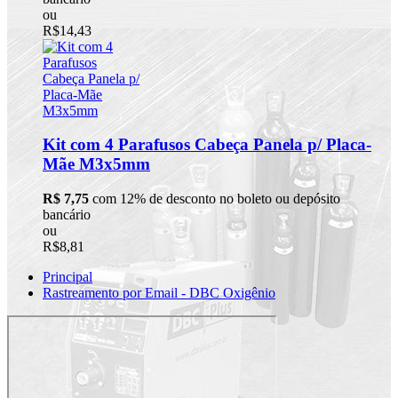
ou
R$14,43
Kit com 4 Parafusos Cabeça Panela p/ Placa-
Mãe M3x5mm
R$ 7,75
com 12% de desconto no boleto ou depósito
bancário
ou
R$8,81
Principal
Rastreamento por Email - DBC Oxigênio