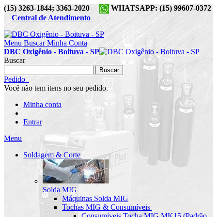
(15) 3263-1844; 3363-2020
WHATSAPP: (15) 99607-0372
Central de Atendimento
Menu
Buscar
Minha Conta
DBC Oxigênio - Boituva - SP
Buscar
Buscar
Pedido
Você não tem itens no seu pedido.
Minha conta
Entrar
Menu
Soldagem & Corte
Solda MIG
Máquinas Solda MIG
Tochas MIG & Consumíveis
Consumíveis Tocha MIG MK15 (Padrão