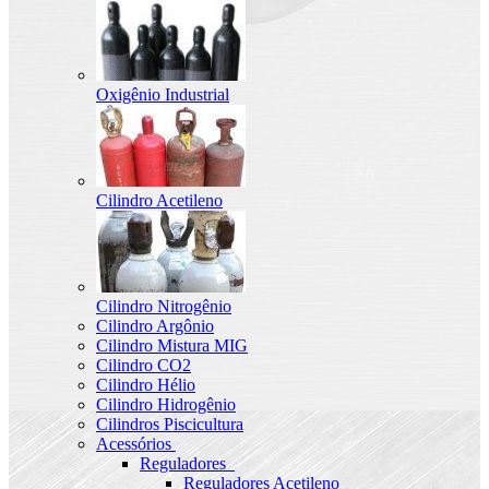
Oxigênio Industrial
Cilindro Acetileno
Cilindro Nitrogênio
Cilindro Argônio
Cilindro Mistura MIG
Cilindro CO2
Cilindro Hélio
Cilindro Hidrogênio
Cilindros Piscicultura
Acessórios
Reguladores
Reguladores Acetileno