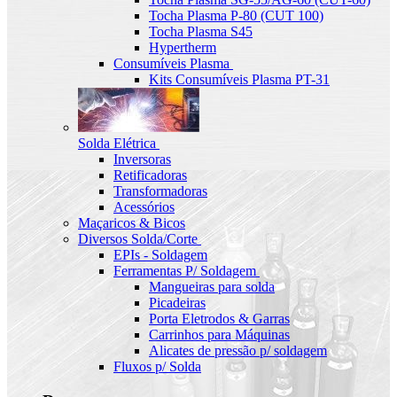
Tocha Plasma P-80 (CUT 100)
Tocha Plasma S45
Hypertherm
Consumíveis Plasma
Kits Consumíveis Plasma PT-31
Solda Elétrica
Inversoras
Retificadoras
Transformadoras
Acessórios
Maçaricos & Bicos
Diversos Solda/Corte
EPIs - Soldagem
Ferramentas P/ Soldagem
Mangueiras para solda
Picadeiras
Porta Eletrodos & Garras
Carrinhos para Máquinas
Alicates de pressão p/ soldagem
Fluxos p/ Solda