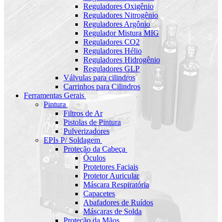
Reguladores Oxigênio
Reguladores Nitrogênio
Reguladores Argônio
Regulador Mistura MIG
Reguladores CO2
Reguladores Hélio
Reguladores Hidrogênio
Reguladores GLP
Válvulas para cilindros
Carrinhos para Cilindros
Ferramentas Gerais
Pintura
Filtros de Ar
Pistolas de Pintura
Pulverizadores
EPIs P/ Soldagem
Proteção da Cabeça
Óculos
Protetores Faciais
Protetor Auricular
Máscara Respiratória
Capacetes
Abafadores de Ruídos
Máscaras de Solda
Proteção da Mãos