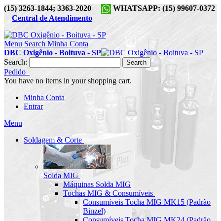
(15) 3263-1844; 3363-2020
WHATSAPP: (15) 99607-0372
Central de Atendimento
Menu
Search
Minha Conta
DBC Oxigênio - Boituva - SP
Search:
Search
Pedido
You have no items in your shopping cart.
Minha Conta
Entrar
Menu
Soldagem & Corte
Solda MIG
Máquinas Solda MIG
Tochas MIG & Consumíveis
Consumíveis Tocha MIG MK15 (Padrão
Binzel)
Consumíveis Tocha MIG MK24 (Padrão