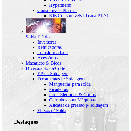
Hypertherm
Consumíveis Plasma
Kits Consumíveis Plasma PT-31
Solda Elétrica
Inversoras
Retificadoras
Transformadoras
Acessórios
Maçaricos & Bicos
Diversos Solda/Corte
EPIs - Soldagem
Ferramentas P/ Soldagem
Mangueiras para solda
Picadeiras
Porta Eletrodos & Garras
Carrinhos para Máquinas
Alicates de pressão p/ soldagem
Fluxos p/ Solda
Destaques