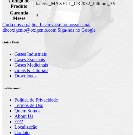
Código do
bateria_MAXELL_CR2032_Lithium_3V
Produto
Garantia
3
Meses
Curta nossa página
Inscreva-se no nosso canal
dbcoxigenio@oxigenio.com
Siga-nos no Google +
Guias Úteis
Gases Industriais
Gases Especiais
Gases Medicinais
Guias & Tutoriais
Downloads
Institucional
Política de Privacidade
Termos de Uso
Quem Somos
About Us
????
Localização
Contato