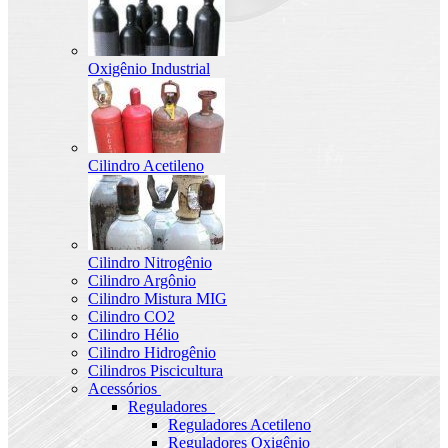
Oxigênio Industrial
Cilindro Acetileno
Cilindro Nitrogênio
Cilindro Argônio
Cilindro Mistura MIG
Cilindro CO2
Cilindro Hélio
Cilindro Hidrogênio
Cilindros Piscicultura
Acessórios
Reguladores
Reguladores Acetileno
Reguladores Oxigênio