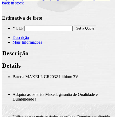
back in stock
Estimativa de frete
*
CEP
Get a Quote
Descrição
Mais Informações
Descrição
Details
Bateria MAXELL CR2032 Lithium 3V
Adquira as baterias Maxell, garantia de Qualidade e
Durabilidade !
Utilize-as nos mais variados aparelhos. Baterias em dióxido