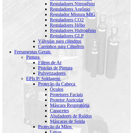
Reguladores Nitrogênio
Reguladores Argônio
Regulador Mistura MIG
Reguladores CO2
Reguladores Hélio
Reguladores Hidrogênio
Reguladores GLP
Válvulas para cilindros
Carrinhos para Cilindros
Ferramentas Gerais
Pintura
Filtros de Ar
Pistolas de Pintura
Pulverizadores
EPIs P/ Soldagem
Proteção da Cabeça
Óculos
Protetores Faciais
Protetor Auricular
Máscara Respiratória
Capacetes
Abafadores de Ruídos
Máscaras de Solda
Proteção da Mãos
Luvas