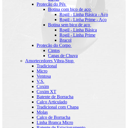
Proteção do Pés
Botina com bico de aço
Rogil - Linha Básica - Aço
Rogil - Linha Prime - Aço
Botina sem bico de aço
Rogil - Linha Básica
Rogil - Linha Prime
Bracol
Proteção do Corpo
Cintos
Capas de Chuva
Amortecedores Vibra-Stop
Tradicional
Micro
Ventosa
V.S.
Coxim
Coxim XT
Batente de Borracha
Calço Articulado
Tradicional com Chapa
Molas
Calço de Borracha
Linha Branca Micro
Batente de Estacionamento