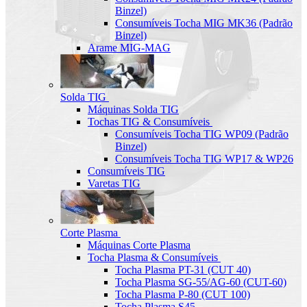
Binzel)
Consumíveis Tocha MIG MK36 (Padrão
Binzel)
Arame MIG-MAG
Solda TIG
Máquinas Solda TIG
Tochas TIG & Consumíveis
Consumíveis Tocha TIG WP09 (Padrão
Binzel)
Consumíveis Tocha TIG WP17 & WP26
Consumíveis TIG
Varetas TIG
Corte Plasma
Máquinas Corte Plasma
Tocha Plasma & Consumíveis
Tocha Plasma PT-31 (CUT 40)
Tocha Plasma SG-55/AG-60 (CUT-60)
Tocha Plasma P-80 (CUT 100)
Tocha Plasma S45