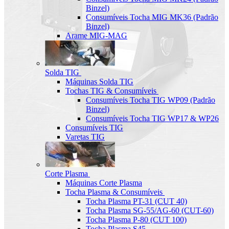
Binzel)
Consumíveis Tocha MIG MK36 (Padrão
Binzel)
Arame MIG-MAG
Solda TIG
Máquinas Solda TIG
Tochas TIG & Consumíveis
Consumíveis Tocha TIG WP09 (Padrão
Binzel)
Consumíveis Tocha TIG WP17 & WP26
Consumíveis TIG
Varetas TIG
Corte Plasma
Máquinas Corte Plasma
Tocha Plasma & Consumíveis
Tocha Plasma PT-31 (CUT 40)
Tocha Plasma SG-55/AG-60 (CUT-60)
Tocha Plasma P-80 (CUT 100)
Tocha Plasma S45