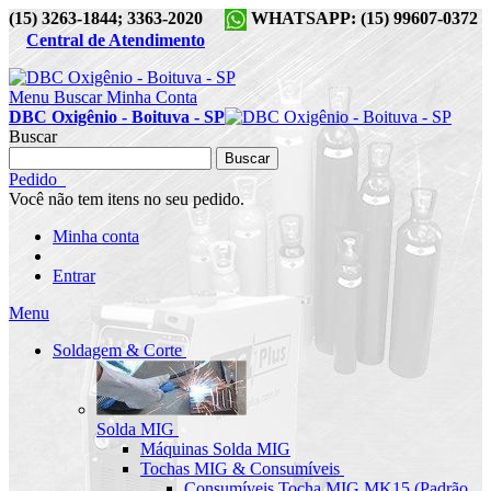
(15) 3263-1844; 3363-2020
WHATSAPP: (15) 99607-0372
Central de Atendimento
Menu
Buscar
Minha Conta
DBC Oxigênio - Boituva - SP
Buscar
Buscar
Pedido
Você não tem itens no seu pedido.
Minha conta
Entrar
Menu
Soldagem & Corte
Solda MIG
Máquinas Solda MIG
Tochas MIG & Consumíveis
Consumíveis Tocha MIG MK15 (Padrão