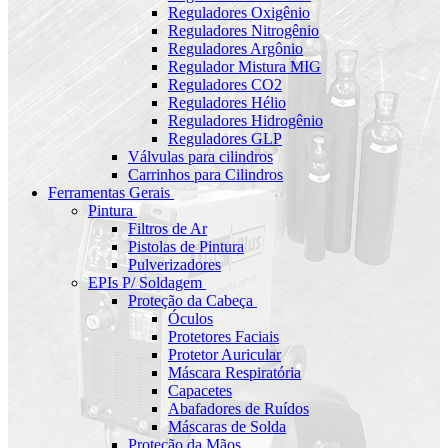
Reguladores Oxigênio
Reguladores Nitrogênio
Reguladores Argônio
Regulador Mistura MIG
Reguladores CO2
Reguladores Hélio
Reguladores Hidrogênio
Reguladores GLP
Válvulas para cilindros
Carrinhos para Cilindros
Ferramentas Gerais
Pintura
Filtros de Ar
Pistolas de Pintura
Pulverizadores
EPIs P/ Soldagem
Proteção da Cabeça
Óculos
Protetores Faciais
Protetor Auricular
Máscara Respiratória
Capacetes
Abafadores de Ruídos
Máscaras de Solda
Proteção da Mãos