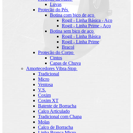
Luvas
Proteção do Pés
Botina com bico de aço
Rogil - Linha Básica - Aço
Rogil - Linha Prime - Aço
Botina sem bico de aço
Rogil - Linha Básica
Rogil - Linha Prime
Bracol
Proteção do Corpo
Cintos
Capas de Chuva
Amortecedores Vibra-Stop
Tradicional
Micro
Ventosa
V.S.
Coxim
Coxim XT
Batente de Borracha
Calço Articulado
Tradicional com Chapa
Molas
Calço de Borracha
Linha Branca Micro