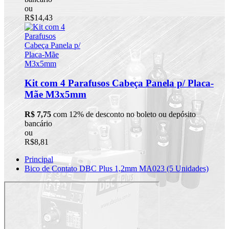
ou
R$14,43
Kit com 4 Parafusos Cabeça Panela p/ Placa-
Mãe M3x5mm
R$ 7,75
com 12% de desconto no boleto ou depósito
bancário
ou
R$8,81
Principal
Bico de Contato DBC Plus 1,2mm MA023 (5 Unidades)