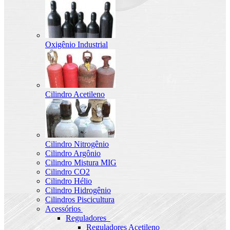
Oxigênio Industrial
Cilindro Acetileno
Cilindro Nitrogênio
Cilindro Argônio
Cilindro Mistura MIG
Cilindro CO2
Cilindro Hélio
Cilindro Hidrogênio
Cilindros Piscicultura
Acessórios
Reguladores
Reguladores Acetileno