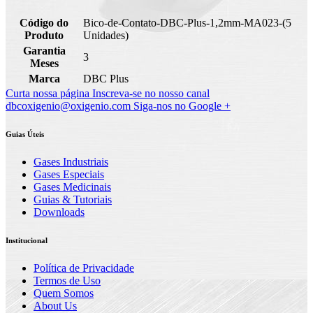
Código do
Bico-de-Contato-DBC-Plus-1,2mm-MA023-(5
Produto
Unidades)
Garantia
3
Meses
Marca
DBC Plus
Curta nossa página
Inscreva-se no nosso canal
dbcoxigenio@oxigenio.com
Siga-nos no Google +
Guias Úteis
Gases Industriais
Gases Especiais
Gases Medicinais
Guias & Tutoriais
Downloads
Institucional
Política de Privacidade
Termos de Uso
Quem Somos
About Us