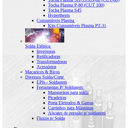
Tocha Plasma P-80 (CUT 100)
Tocha Plasma S45
Hypertherm
Consumíveis Plasma
Kits Consumíveis Plasma PT-31
Solda Elétrica
Inversoras
Retificadoras
Transformadoras
Acessórios
Maçaricos & Bicos
Diversos Solda/Corte
EPIs - Soldagem
Ferramentas P/ Soldagem
Mangueiras para solda
Picadeiras
Porta Eletrodos & Garras
Carrinhos para Máquinas
Alicates de pressão p/ soldagem
Fluxos p/ Solda