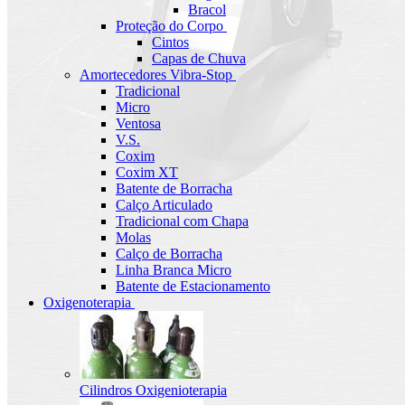
Bracol
Proteção do Corpo
Cintos
Capas de Chuva
Amortecedores Vibra-Stop
Tradicional
Micro
Ventosa
V.S.
Coxim
Coxim XT
Batente de Borracha
Calço Articulado
Tradicional com Chapa
Molas
Calço de Borracha
Linha Branca Micro
Batente de Estacionamento
Oxigenoterapia
Cilindros Oxigenioterapia