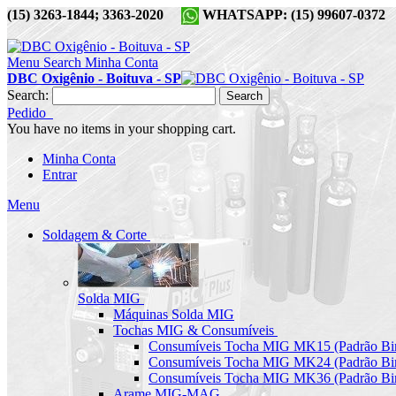
(15) 3263-1844; 3363-2020
WHATSAPP: (15) 99607-037
Menu
Search
Minha Conta
DBC Oxigênio - Boituva - SP
Search:
Search
Pedido
You have no items in your shopping cart.
Minha Conta
Entrar
Menu
Soldagem & Corte
Solda MIG
Máquinas Solda MIG
Tochas MIG & Consumíveis
Consumíveis Tocha MIG MK15 (Padrão Bin
Consumíveis Tocha MIG MK24 (Padrão Bin
Consumíveis Tocha MIG MK36 (Padrão Bin
Arame MIG-MAG