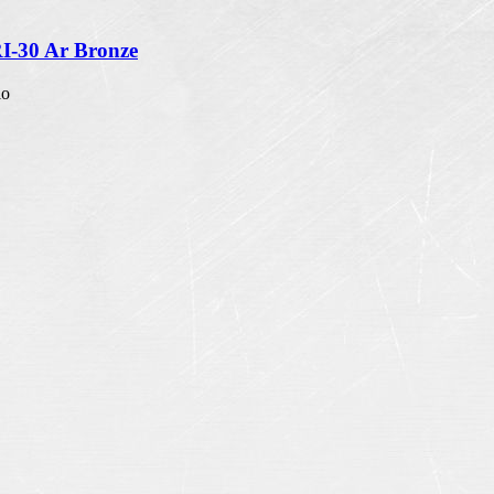
RI-30 Ar Bronze
io