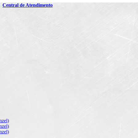
2
Central de Atendimento
zel)
zel)
zel)