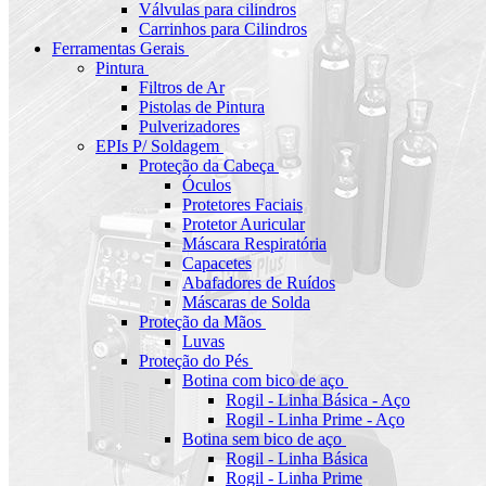
Válvulas para cilindros
Carrinhos para Cilindros
Ferramentas Gerais
Pintura
Filtros de Ar
Pistolas de Pintura
Pulverizadores
EPIs P/ Soldagem
Proteção da Cabeça
Óculos
Protetores Faciais
Protetor Auricular
Máscara Respiratória
Capacetes
Abafadores de Ruídos
Máscaras de Solda
Proteção da Mãos
Luvas
Proteção do Pés
Botina com bico de aço
Rogil - Linha Básica - Aço
Rogil - Linha Prime - Aço
Botina sem bico de aço
Rogil - Linha Básica
Rogil - Linha Prime