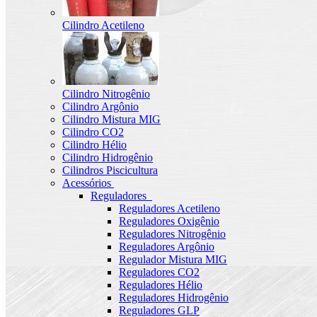
Cilindro Acetileno
Cilindro Nitrogênio
Cilindro Argônio
Cilindro Mistura MIG
Cilindro CO2
Cilindro Hélio
Cilindro Hidrogênio
Cilindros Piscicultura
Acessórios
Reguladores
Reguladores Acetileno
Reguladores Oxigênio
Reguladores Nitrogênio
Reguladores Argônio
Regulador Mistura MIG
Reguladores CO2
Reguladores Hélio
Reguladores Hidrogênio
Reguladores GLP