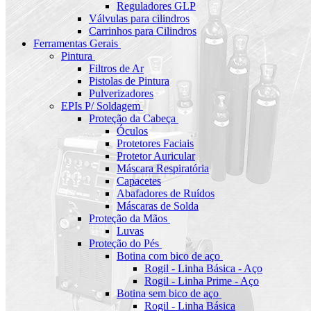
Reguladores GLP
Válvulas para cilindros
Carrinhos para Cilindros
Ferramentas Gerais
Pintura
Filtros de Ar
Pistolas de Pintura
Pulverizadores
EPIs P/ Soldagem
Proteção da Cabeça
Óculos
Protetores Faciais
Protetor Auricular
Máscara Respiratória
Capacetes
Abafadores de Ruídos
Máscaras de Solda
Proteção da Mãos
Luvas
Proteção do Pés
Botina com bico de aço
Rogil - Linha Básica - Aço
Rogil - Linha Prime - Aço
Botina sem bico de aço
Rogil - Linha Básica