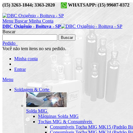
(15) 3263-1844; 3363-2020
WHATSAPP: (15) 99607-037
Menu
Buscar
Minha Conta
DBC Oxigênio - Boituva - SP
Buscar
Buscar
Pedido
Você não tem itens no seu pedido.
Minha conta
Entrar
Menu
Soldagem & Corte
Solda MIG
Máquinas Solda MIG
Tochas MIG & Consumíveis
Consumíveis Tocha MIG MK15 (Padrão Bin
Consumíveis Tocha MIG MK24 (Padrão Bin