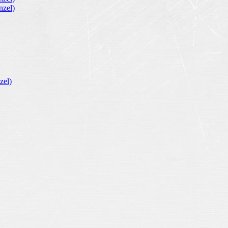
zel)
zel)