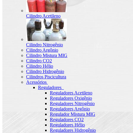
Cilindro Acetileno
Cilindro Nitrogênio
Cilindro Argônio
Cilindro Mistura MIG
Cilindro CO2
Cilindro Hélio
Cilindro Hidrogênio
Cilindros Piscicultura
Acessórios
Reguladores
Reguladores Acetileno
Reguladores Oxigênio
Reguladores Nitrogênio
Reguladores Argônio
Regulador Mistura MIG
Reguladores CO2
Reguladores Hélio
Reguladores Hidrogênio