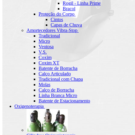
Rogil - Linha Prime
Bracol
Proteção do Corpo
Cintos
Capas de Chuva
Amortecedores Vibra-Stop
Tradicional
Micro
Ventosa
V.S.
Coxim
Coxim XT
Batente de Borracha
Calço Articulado
Tradicional com Chapa
Molas
Calço de Borracha
Linha Branca Micro
Batente de Estacionamento
Oxigenoterapia