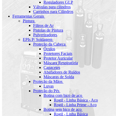
Reguladores GLP
Válvulas para cilindros
Carrinhos para Cilindros
Ferramentas Gerais
Pintura
Filtros de Ar
Pistolas de Pintura
Pulverizadores
EPIs P/ Soldagem
Proteção da Cabeça
Óculos
Protetores Faciais
Protetor Auricular
Máscara Respiratória
Capacetes
Abafadores de Ruídos
Máscaras de Solda
Proteção da Mãos
Luvas
Proteção do Pés
Botina com bico de aço
Rogil - Linha Básica - Aço
Rogil - Linha Prime - Aço
Botina sem bico de aço
Rogil - Linha Básica