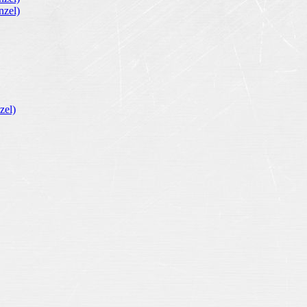
zel)
zel)