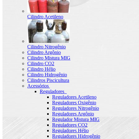
Cilindro Acetileno
Cilindro Nitrogênio
Cilindro Argônio
Cilindro Mistura MIG
Cilindro CO2
Cilindro Hélio
Cilindro Hidrogênio
Cilindros Piscicultura
Acessórios
Reguladores
Reguladores Acetileno
Reguladores Oxigênio
Reguladores Nitrogênio
Reguladores Argônio
Regulador Mistura MIG
Reguladores CO2
Reguladores Hélio
Reguladores Hidrogênio