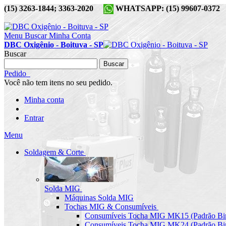
(15) 3263-1844; 3363-2020
WHATSAPP: (15) 99607-037
Menu
Buscar
Minha Conta
DBC Oxigênio - Boituva - SP
Buscar
Buscar
Pedido
Você não tem itens no seu pedido.
Minha conta
Entrar
Menu
Soldagem & Corte
Solda MIG
Máquinas Solda MIG
Tochas MIG & Consumíveis
Consumíveis Tocha MIG MK15 (Padrão Bin
Consumíveis Tocha MIG MK24 (Padrão Bin