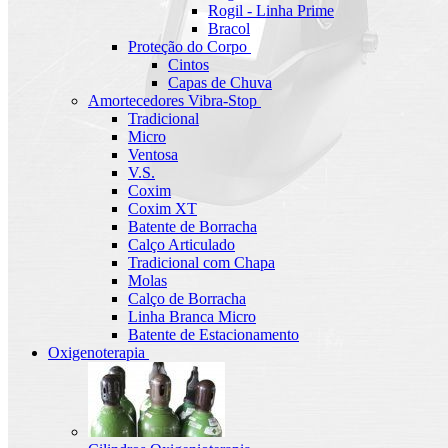
Rogil - Linha Prime
Bracol
Proteção do Corpo
Cintos
Capas de Chuva
Amortecedores Vibra-Stop
Tradicional
Micro
Ventosa
V.S.
Coxim
Coxim XT
Batente de Borracha
Calço Articulado
Tradicional com Chapa
Molas
Calço de Borracha
Linha Branca Micro
Batente de Estacionamento
Oxigenoterapia