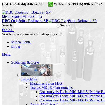
(15) 3263-1844; 3363-2020
WHATSAPP: (15) 99607-037
Menu
Search
Minha Conta
DBC Oxigênio - Boituva - SP
Search:
Search
Pedido
You have no items in your shopping cart.
Minha Conta
Entrar
Menu
Soldagem & Corte
Solda MIG
Máquinas Solda MIG
Tochas MIG & Consumíveis
Consumíveis Tocha MIG MK15 (Padrão Bin
Consumíveis Tocha MIG MK24 (Padrão Bin
Consumíveis Tocha MIG MK36 (Padrão Bin
Arame MIG-MAG