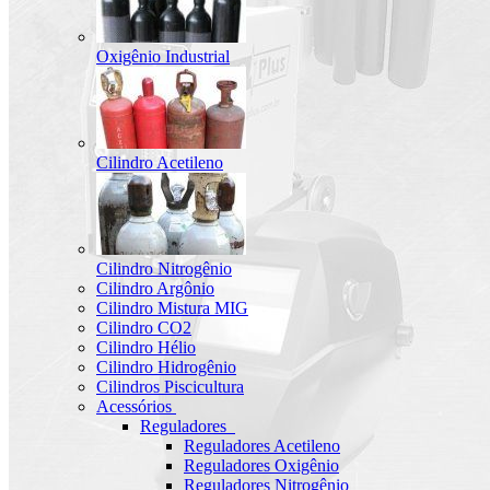
Oxigênio Industrial
Cilindro Acetileno
Cilindro Nitrogênio
Cilindro Argônio
Cilindro Mistura MIG
Cilindro CO2
Cilindro Hélio
Cilindro Hidrogênio
Cilindros Piscicultura
Acessórios
Reguladores
Reguladores Acetileno
Reguladores Oxigênio
Reguladores Nitrogênio