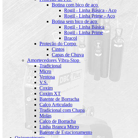
Botina com bico de aço
Rogil - Linha Básica - Aço
Rogil - Linha Prime - Aço
Botina sem bico de aço
Rogil - Linha Básica
Rogil - Linha Prime
Bracol
Proteção do Corpo
Cintos
Capas de Chuva
Amortecedores Vibra-Stop
Tradicional
Micro
Ventosa
V.S.
Coxim
Coxim XT
Batente de Borracha
Calço Articulado
Tradicional com Chapa
Molas
Calço de Borracha
Linha Branca Micro
Batente de Estacionamento
Oxigenoterapia