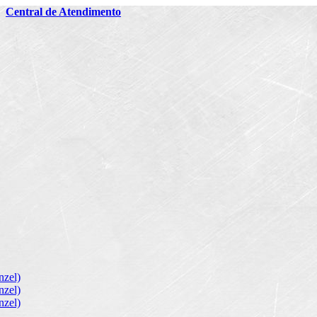
2
Central de Atendimento
zel)
zel)
zel)