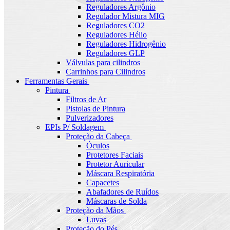
Reguladores Argônio
Regulador Mistura MIG
Reguladores CO2
Reguladores Hélio
Reguladores Hidrogênio
Reguladores GLP
Válvulas para cilindros
Carrinhos para Cilindros
Ferramentas Gerais
Pintura
Filtros de Ar
Pistolas de Pintura
Pulverizadores
EPIs P/ Soldagem
Proteção da Cabeça
Óculos
Protetores Faciais
Protetor Auricular
Máscara Respiratória
Capacetes
Abafadores de Ruídos
Máscaras de Solda
Proteção da Mãos
Luvas
Proteção do Pés