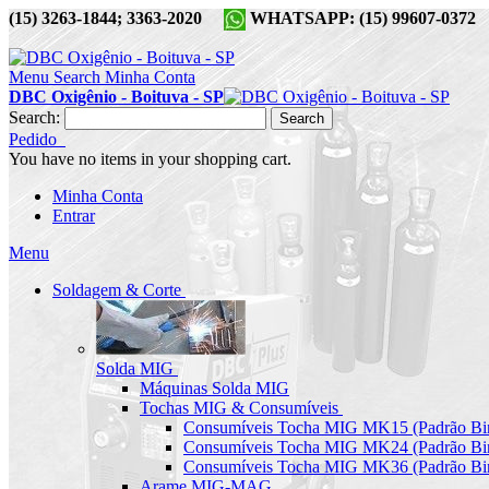
(15) 3263-1844; 3363-2020
WHATSAPP: (15) 99607-037
Menu
Search
Minha Conta
DBC Oxigênio - Boituva - SP
Search:
Search
Pedido
You have no items in your shopping cart.
Minha Conta
Entrar
Menu
Soldagem & Corte
Solda MIG
Máquinas Solda MIG
Tochas MIG & Consumíveis
Consumíveis Tocha MIG MK15 (Padrão Bin
Consumíveis Tocha MIG MK24 (Padrão Bin
Consumíveis Tocha MIG MK36 (Padrão Bin
Arame MIG-MAG