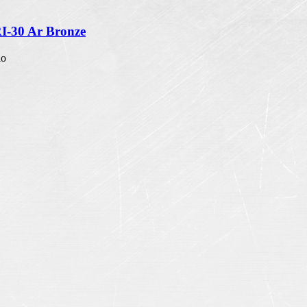
RI-30 Ar Bronze
io