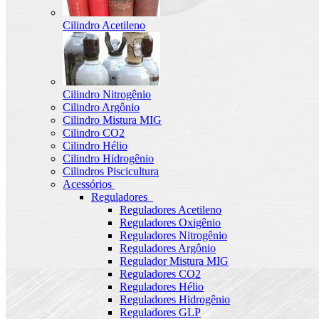
Cilindro Acetileno
Cilindro Nitrogênio
Cilindro Argônio
Cilindro Mistura MIG
Cilindro CO2
Cilindro Hélio
Cilindro Hidrogênio
Cilindros Piscicultura
Acessórios
Reguladores
Reguladores Acetileno
Reguladores Oxigênio
Reguladores Nitrogênio
Reguladores Argônio
Regulador Mistura MIG
Reguladores CO2
Reguladores Hélio
Reguladores Hidrogênio
Reguladores GLP