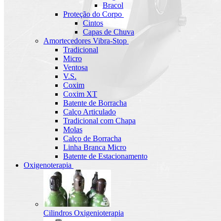
Bracol
Proteção do Corpo
Cintos
Capas de Chuva
Amortecedores Vibra-Stop
Tradicional
Micro
Ventosa
V.S.
Coxim
Coxim XT
Batente de Borracha
Calço Articulado
Tradicional com Chapa
Molas
Calço de Borracha
Linha Branca Micro
Batente de Estacionamento
Oxigenoterapia
Cilindros Oxigenioterapia