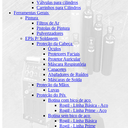
Válvulas para cilindros
Carrinhos para Cilindros
Ferramentas Gerais
Pintura
Filtros de Ar
Pistolas de Pintura
Pulverizadores
EPIs P/ Soldagem
Proteção da Cabeça
Óculos
Protetores Faciais
Protetor Auricular
Máscara Respiratória
Capacetes
Abafadores de Ruídos
Máscaras de Solda
Proteção da Mãos
Luvas
Proteção do Pés
Botina com bico de aço
Rogil - Linha Básica - Aço
Rogil - Linha Prime - Aço
Botina sem bico de aço
Rogil - Linha Básica
Rogil - Linha Prime