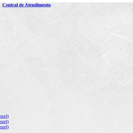
2
Central de Atendimento
zel)
zel)
zel)