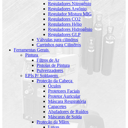
Reguladores Nitrogênio
Reguladores Argônio
Regulador Mistura MIG
Reguladores CO2
Reguladores Hélio
Reguladores Hidrogênio
Reguladores GLP
Válvulas para cilindros
Carrinhos para Cilindros
Ferramentas Gerais
Pintura
Filtros de Ar
Pistolas de Pintura
Pulverizadores
EPIs P/ Soldagem
Proteção da Cabeça
Óculos
Protetores Faciais
Protetor Auricular
Máscara Respiratória
Capacetes
Abafadores de Ruídos
Máscaras de Solda
Proteção da Mãos
Luvas