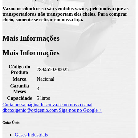
Vazio: os cilindros só são vendidos vazios, pelo motivo que as
transportadoras não transportam eles cheios. Para comprar
cheio, somente se retirar em nossa loja.
Mais Informações
Mais Informações
Código do
7894650200025
Produto
Marca
Nacional
Garantia
3
Meses
Capacidade
5 litros
Curta nossa página
Inscreva-se no nosso canal
dbcoxigenio@oxigenio.com
Siga-nos no Google +
Guias Úteis
Gases Industriais