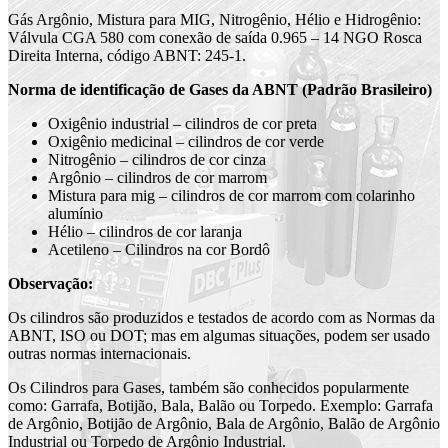
Gás Argônio, Mistura para MIG, Nitrogênio, Hélio e Hidrogênio:
Válvula CGA 580 com conexão de saída 0.965 – 14 NGO Rosca
Direita Interna, código ABNT: 245-1.
Norma de identificação de Gases da ABNT (Padrão Brasileiro)
Oxigênio industrial – cilindros de cor preta
Oxigênio medicinal – cilindros de cor verde
Nitrogênio – cilindros de cor cinza
Argônio – cilindros de cor marrom
Mistura para mig – cilindros de cor marrom com colarinho
alumínio
Hélio – cilindros de cor laranja
Acetileno – Cilindros na cor Bordô
Observação:
Os cilindros são produzidos e testados de acordo com as Normas da
ABNT, ISO ou DOT; mas em algumas situações, podem ser usado
outras normas internacionais.
Os Cilindros para Gases, também são conhecidos popularmente
como: Garrafa, Botijão, Bala, Balão ou Torpedo. Exemplo: Garrafa
de Argônio, Botijão de Argônio, Bala de Argônio, Balão de Argônio
Industrial ou Torpedo de Argônio Industrial.