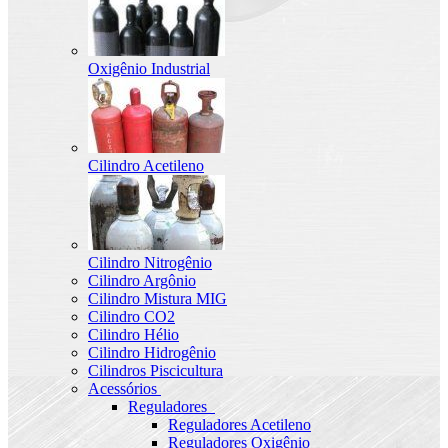
Oxigênio Industrial
Cilindro Acetileno
Cilindro Nitrogênio
Cilindro Argônio
Cilindro Mistura MIG
Cilindro CO2
Cilindro Hélio
Cilindro Hidrogênio
Cilindros Piscicultura
Acessórios
Reguladores
Reguladores Acetileno
Reguladores Oxigênio