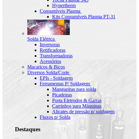
Hypertherm
Consumíveis Plasma
Kits Consumíveis Plasma PT-31
Solda Elétrica
Inversoras
Retificadoras
Transformadoras
Acessórios
Maçaricos & Bicos
Diversos Solda/Corte
EPIs - Soldagem
Ferramentas P/ Soldagem
Mangueiras para solda
Picadeiras
Porta Eletrodos & Garras
Carrinhos para Máquinas
Alicates de pressão p/ soldagem
Fluxos p/ Solda
Destaques