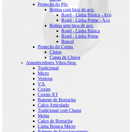
Proteção do Pés
Botina com bico de aço
Rogil - Linha Básica - Aço
Rogil - Linha Prime - Aço
Botina sem bico de aço
Rogil - Linha Básica
Rogil - Linha Prime
Bracol
Proteção do Corpo
Cintos
Capas de Chuva
Amortecedores Vibra-Stop
Tradicional
Micro
Ventosa
V.S.
Coxim
Coxim XT
Batente de Borracha
Calço Articulado
Tradicional com Chapa
Molas
Calço de Borracha
Linha Branca Micro
Batente de Estacionamento