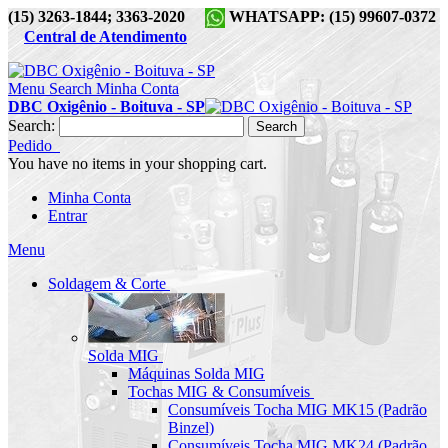
(15) 3263-1844; 3363-2020
WHATSAPP: (15) 99607-0372
Central de Atendimento
Menu
Search
Minha Conta
DBC Oxigênio - Boituva - SP
Search:
Search
Pedido
You have no items in your shopping cart.
Minha Conta
Entrar
Menu
Soldagem & Corte
Solda MIG
Máquinas Solda MIG
Tochas MIG & Consumíveis
Consumíveis Tocha MIG MK15 (Padrão
Binzel)
Consumíveis Tocha MIG MK24 (Padrão