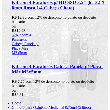
Kit com 4 Parafusos p/ HD SSD 3.5" (6#-32 X
6mm Rosca 1/4 Cabeça Chata)
R$ 12,70
com 12% de desconto no boleto ou depósito
bancário
ou
R$14,43
Kit com 4 Parafusos Cabeça Panela p/ Placa-
Mãe M3x5mm
R$ 7,75
com 12% de desconto no boleto ou depósito
bancário
ou
R$8,81
Home
Cilindro para Oxigênio Medicinal 0,75m3 (5 litros)