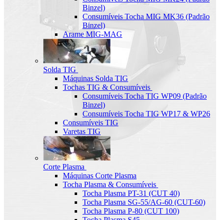
Binzel)
Consumíveis Tocha MIG MK36 (Padrão
Binzel)
Arame MIG-MAG
Solda TIG
Máquinas Solda TIG
Tochas TIG & Consumíveis
Consumíveis Tocha TIG WP09 (Padrão
Binzel)
Consumíveis Tocha TIG WP17 & WP26
Consumíveis TIG
Varetas TIG
Corte Plasma
Máquinas Corte Plasma
Tocha Plasma & Consumíveis
Tocha Plasma PT-31 (CUT 40)
Tocha Plasma SG-55/AG-60 (CUT-60)
Tocha Plasma P-80 (CUT 100)
Tocha Plasma S45