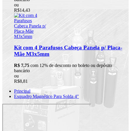
ou
R$14,43
Kit com 4 Parafusos Cabeça Panela p/ Placa-
Mãe M3x5mm
R$ 7,75
com 12% de desconto no boleto ou depósito
bancário
ou
R$8,81
Principal
Esquadro Magnético Para Solda 4"