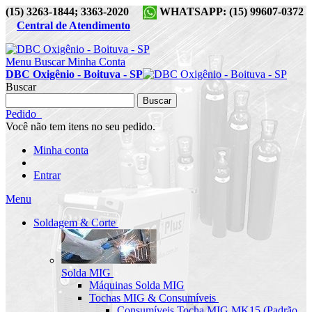
(15) 3263-1844; 3363-2020
WHATSAPP: (15) 99607-0372
Central de Atendimento
Menu
Buscar
Minha Conta
DBC Oxigênio - Boituva - SP
Buscar
Buscar
Pedido
Você não tem itens no seu pedido.
Minha conta
Entrar
Menu
Soldagem & Corte
Solda MIG
Máquinas Solda MIG
Tochas MIG & Consumíveis
Consumíveis Tocha MIG MK15 (Padrão