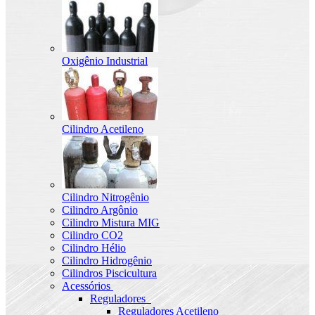
Oxigênio Industrial
Cilindro Acetileno
Cilindro Nitrogênio
Cilindro Argônio
Cilindro Mistura MIG
Cilindro CO2
Cilindro Hélio
Cilindro Hidrogênio
Cilindros Piscicultura
Acessórios
Reguladores
Reguladores Acetileno