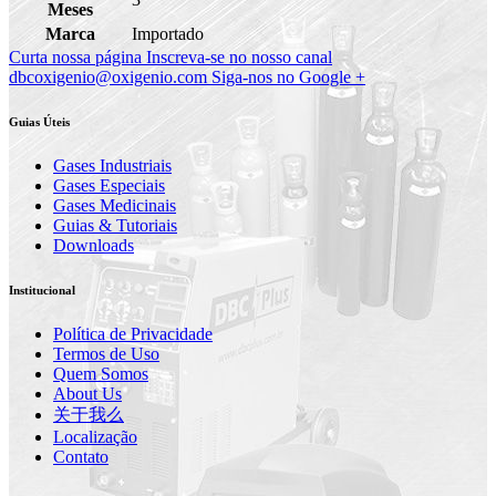
Meses
Marca
Importado
Curta nossa página
Inscreva-se no nosso canal
dbcoxigenio@oxigenio.com
Siga-nos no Google +
Guias Úteis
Gases Industriais
Gases Especiais
Gases Medicinais
Guias & Tutoriais
Downloads
Institucional
Política de Privacidade
Termos de Uso
Quem Somos
About Us
关于我么
Localização
Contato