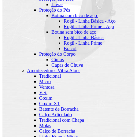
Luvas
Proteção do Pés
Botina com bico de aço
Rogil - Linha Básica - Aço
Rogil - Linha Prime - Aço
Botina sem bico de aço
Rogil - Linha Básica
Rogil - Linha Prime
Bracol
Proteção do Corpo
Cintos
Capas de Chuva
Amortecedores Vibra-Stop
Tradicional
Micro
Ventosa
V.S.
Coxim
Coxim XT
Batente de Borracha
Calço Articulado
Tradicional com Chapa
Molas
Calço de Borracha
Linha Branca Micro