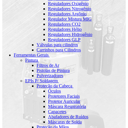
Reguladores Oxigênio
Reguladores Nitrogênio
Reguladores Argônio
Regulador Mistura MIG
Reguladores CO2
Reguladores Hélio
Reguladores Hidrogênio
Reguladores GLP
Válvulas para cilindros
Carrinhos para Cilindros
Ferramentas Gerais
Pintura
Filtros de Ar
Pistolas de Pintura
Pulverizadores
EPIs P/ Soldagem
Proteção da Cabeça
Óculos
Protetores Faciais
Protetor Auricular
Máscara Respiratória
Capacetes
Abafadores de Ruídos
Máscaras de Solda
Proteção da Mãos