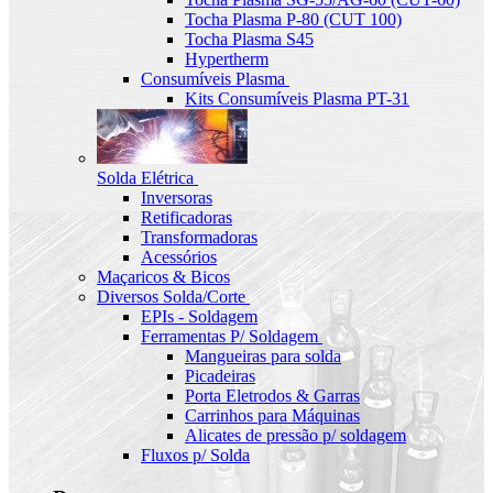
Tocha Plasma P-80 (CUT 100)
Tocha Plasma S45
Hypertherm
Consumíveis Plasma
Kits Consumíveis Plasma PT-31
Solda Elétrica
Inversoras
Retificadoras
Transformadoras
Acessórios
Maçaricos & Bicos
Diversos Solda/Corte
EPIs - Soldagem
Ferramentas P/ Soldagem
Mangueiras para solda
Picadeiras
Porta Eletrodos & Garras
Carrinhos para Máquinas
Alicates de pressão p/ soldagem
Fluxos p/ Solda