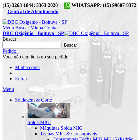
(15) 3263-1844; 3363-2020
WHATSAPP: (15) 99607-0372
Central de Atendimento
Menu
Buscar
Minha Conta
DBC Oxigênio - Boituva - SP
Buscar
Buscar
Pedido
Você não tem itens no seu pedido.
Minha conta
Entrar
Menu
Soldagem & Corte
Solda MIG
Máquinas Solda MIG
Tochas MIG & Consumíveis
Consumíveis Tocha MIG MK15 (Padrão