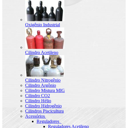
Oxigênio Industrial
Cilindro Acetileno
Cilindro Nitrogênio
Cilindro Argônio
Cilindro Mistura MIG
Cilindro CO2
Cilindro Hélio
Cilindro Hidrogênio
Cilindros Piscicultura
Acessórios
Reguladores
Reguladores Acetileno