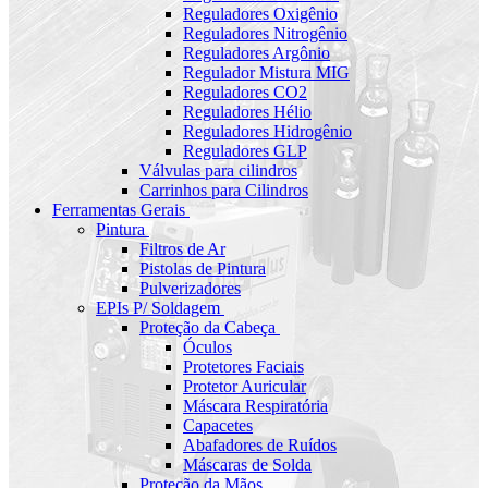
Reguladores Oxigênio
Reguladores Nitrogênio
Reguladores Argônio
Regulador Mistura MIG
Reguladores CO2
Reguladores Hélio
Reguladores Hidrogênio
Reguladores GLP
Válvulas para cilindros
Carrinhos para Cilindros
Ferramentas Gerais
Pintura
Filtros de Ar
Pistolas de Pintura
Pulverizadores
EPIs P/ Soldagem
Proteção da Cabeça
Óculos
Protetores Faciais
Protetor Auricular
Máscara Respiratória
Capacetes
Abafadores de Ruídos
Máscaras de Solda
Proteção da Mãos