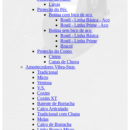
Luvas
Proteção do Pés
Botina com bico de aço
Rogil - Linha Básica - Aço
Rogil - Linha Prime - Aço
Botina sem bico de aço
Rogil - Linha Básica
Rogil - Linha Prime
Bracol
Proteção do Corpo
Cintos
Capas de Chuva
Amortecedores Vibra-Stop
Tradicional
Micro
Ventosa
V.S.
Coxim
Coxim XT
Batente de Borracha
Calço Articulado
Tradicional com Chapa
Molas
Calço de Borracha
Linha Branca Micro