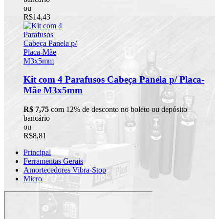
ou
R$14,43
Kit com 4 Parafusos Cabeça Panela p/ Placa-
Mãe M3x5mm
R$ 7,75
com 12% de desconto no boleto ou depósito
bancário
ou
R$8,81
Principal
Ferramentas Gerais
Amortecedores Vibra-Stop
Micro