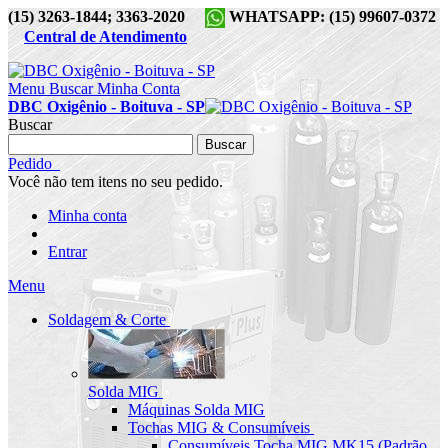
(15) 3263-1844; 3363-2020
WHATSAPP: (15) 99607-0372
Central de Atendimento
Menu
Buscar
Minha Conta
DBC Oxigênio - Boituva - SP
Buscar
Buscar
Pedido
Você não tem itens no seu pedido.
Minha conta
Entrar
Menu
Soldagem & Corte
Solda MIG
Máquinas Solda MIG
Tochas MIG & Consumíveis
Consumíveis Tocha MIG MK15 (Padrão