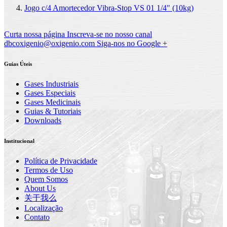
Jogo c/4 Amortecedor Vibra-Stop VS 01 1/4" (10kg)
Curta nossa página
Inscreva-se no nosso canal
dbcoxigenio@oxigenio.com
Siga-nos no Google +
Guias Úteis
Gases Industriais
Gases Especiais
Gases Medicinais
Guias & Tutoriais
Downloads
Institucional
Política de Privacidade
Termos de Uso
Quem Somos
About Us
关于我么
Localização
Contato