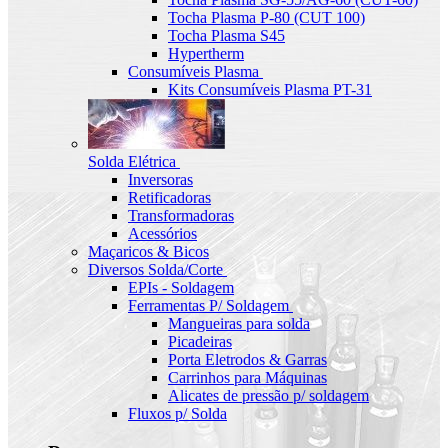
Tocha Plasma P-80 (CUT 100)
Tocha Plasma S45
Hypertherm
Consumíveis Plasma
Kits Consumíveis Plasma PT-31
Solda Elétrica
Inversoras
Retificadoras
Transformadoras
Acessórios
Maçaricos & Bicos
Diversos Solda/Corte
EPIs - Soldagem
Ferramentas P/ Soldagem
Mangueiras para solda
Picadeiras
Porta Eletrodos & Garras
Carrinhos para Máquinas
Alicates de pressão p/ soldagem
Fluxos p/ Solda