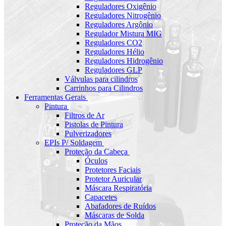
Reguladores Oxigênio
Reguladores Nitrogênio
Reguladores Argônio
Regulador Mistura MIG
Reguladores CO2
Reguladores Hélio
Reguladores Hidrogênio
Reguladores GLP
Válvulas para cilindros
Carrinhos para Cilindros
Ferramentas Gerais
Pintura
Filtros de Ar
Pistolas de Pintura
Pulverizadores
EPIs P/ Soldagem
Proteção da Cabeça
Óculos
Protetores Faciais
Protetor Auricular
Máscara Respiratória
Capacetes
Abafadores de Ruídos
Máscaras de Solda
Proteção da Mãos