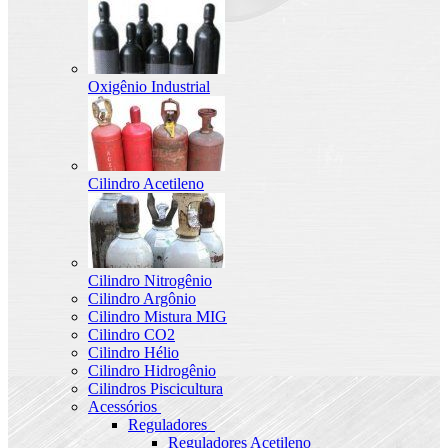
Oxigênio Industrial
Cilindro Acetileno
Cilindro Nitrogênio
Cilindro Argônio
Cilindro Mistura MIG
Cilindro CO2
Cilindro Hélio
Cilindro Hidrogênio
Cilindros Piscicultura
Acessórios
Reguladores
Reguladores Acetileno