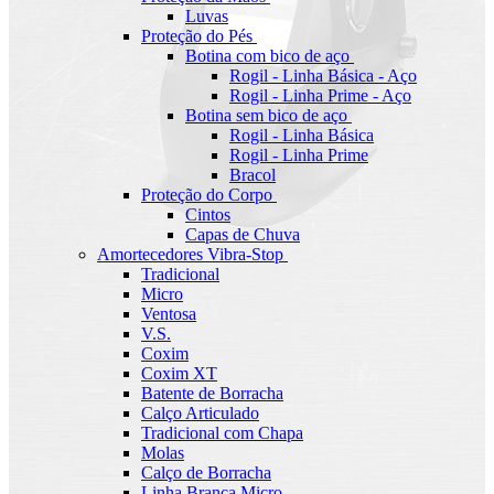
Luvas
Proteção do Pés
Botina com bico de aço
Rogil - Linha Básica - Aço
Rogil - Linha Prime - Aço
Botina sem bico de aço
Rogil - Linha Básica
Rogil - Linha Prime
Bracol
Proteção do Corpo
Cintos
Capas de Chuva
Amortecedores Vibra-Stop
Tradicional
Micro
Ventosa
V.S.
Coxim
Coxim XT
Batente de Borracha
Calço Articulado
Tradicional com Chapa
Molas
Calço de Borracha
Linha Branca Micro