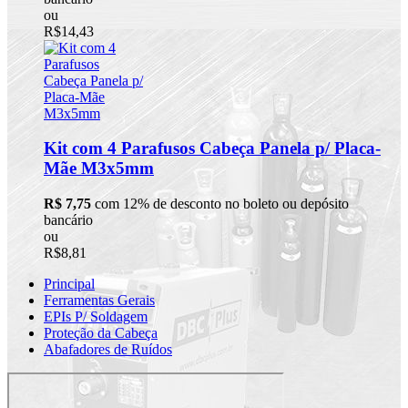
ou
R$14,43
Kit com 4 Parafusos Cabeça Panela p/ Placa-
Mãe M3x5mm
R$ 7,75
com 12% de desconto no boleto ou depósito
bancário
ou
R$8,81
Principal
Ferramentas Gerais
EPIs P/ Soldagem
Proteção da Cabeça
Abafadores de Ruídos