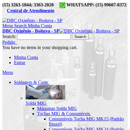
(15) 3263-1844; 3363-2020
WHATSAPP: (15) 99607-0372
Central de Atendimento
Menu
Search
Minha Conta
DBC Oxigênio - Boituva - SP
Search:
Search
Pedido
You have no items in your shopping cart.
Minha Conta
Entrar
Menu
Soldagem & Corte
Solda MIG
Máquinas Solda MIG
Tochas MIG & Consumíveis
Consumíveis Tocha MIG MK15 (Padrão
Binzel)
Consumíveis Tocha MIG MK24 (Padrão