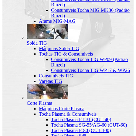
Binzel)
Consumíveis Tocha MIG MK36 (Padrão
Binzel)
Arame MIG-MAG
Solda TIG
Máquinas Solda TIG
Tochas TIG & Consumíveis
Consumíveis Tocha TIG WP09 (Padrão
Binzel)
Consumíveis Tocha TIG WP17 & WP26
Consumíveis TIG
Varetas TIG
Corte Plasma
Máquinas Corte Plasma
Tocha Plasma & Consumíveis
Tocha Plasma PT-31 (CUT 40)
Tocha Plasma SG-55/AG-60 (CUT-60)
Tocha Plasma P-80 (CUT 100)
Tocha Plasma S45