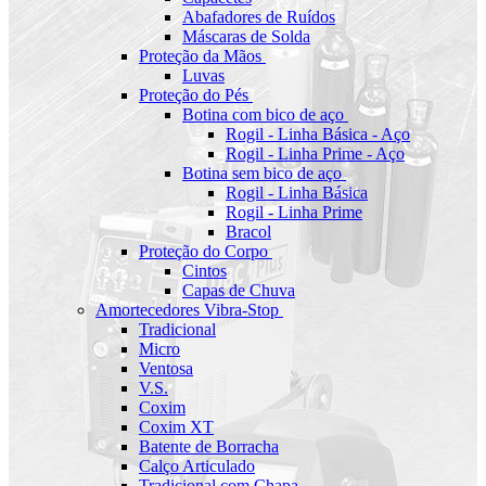
Abafadores de Ruídos
Máscaras de Solda
Proteção da Mãos
Luvas
Proteção do Pés
Botina com bico de aço
Rogil - Linha Básica - Aço
Rogil - Linha Prime - Aço
Botina sem bico de aço
Rogil - Linha Básica
Rogil - Linha Prime
Bracol
Proteção do Corpo
Cintos
Capas de Chuva
Amortecedores Vibra-Stop
Tradicional
Micro
Ventosa
V.S.
Coxim
Coxim XT
Batente de Borracha
Calço Articulado
Tradicional com Chapa