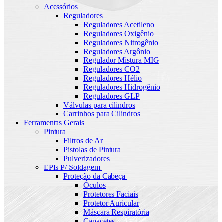
Acessórios
Reguladores
Reguladores Acetileno
Reguladores Oxigênio
Reguladores Nitrogênio
Reguladores Argônio
Regulador Mistura MIG
Reguladores CO2
Reguladores Hélio
Reguladores Hidrogênio
Reguladores GLP
Válvulas para cilindros
Carrinhos para Cilindros
Ferramentas Gerais
Pintura
Filtros de Ar
Pistolas de Pintura
Pulverizadores
EPIs P/ Soldagem
Proteção da Cabeça
Óculos
Protetores Faciais
Protetor Auricular
Máscara Respiratória
Capacetes