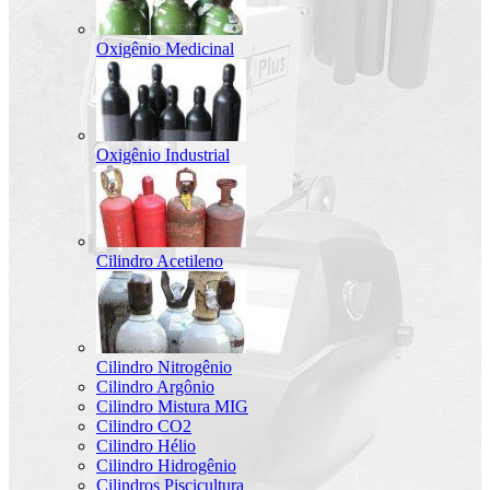
Oxigênio Medicinal
Oxigênio Industrial
Cilindro Acetileno
Cilindro Nitrogênio
Cilindro Argônio
Cilindro Mistura MIG
Cilindro CO2
Cilindro Hélio
Cilindro Hidrogênio
Cilindros Piscicultura