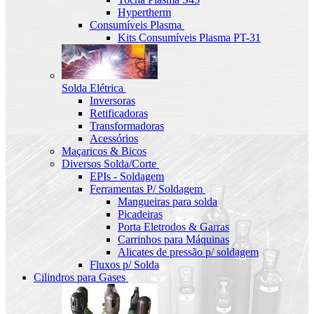
Hypertherm
Consumíveis Plasma
Kits Consumíveis Plasma PT-31
Solda Elétrica
Inversoras
Retificadoras
Transformadoras
Acessórios
Maçaricos & Bicos
Diversos Solda/Corte
EPIs - Soldagem
Ferramentas P/ Soldagem
Mangueiras para solda
Picadeiras
Porta Eletrodos & Garras
Carrinhos para Máquinas
Alicates de pressão p/ soldagem
Fluxos p/ Solda
Cilindros para Gases