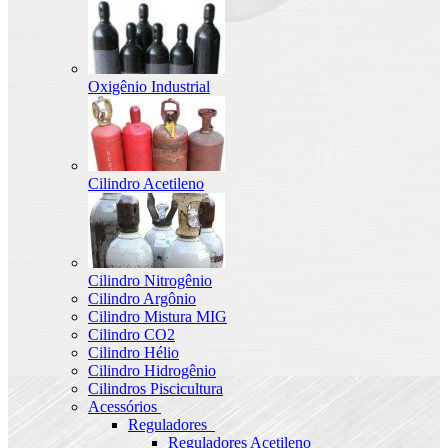
Oxigênio Industrial
Cilindro Acetileno
Cilindro Nitrogênio
Cilindro Argônio
Cilindro Mistura MIG
Cilindro CO2
Cilindro Hélio
Cilindro Hidrogênio
Cilindros Piscicultura
Acessórios
Reguladores
Reguladores Acetileno