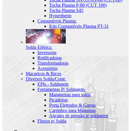
Tocha Plasma P-80 (CUT 100)
Tocha Plasma S45
Hypertherm
Consumíveis Plasma
Kits Consumíveis Plasma PT-31
Solda Elétrica
Inversoras
Retificadoras
Transformadoras
Acessórios
Maçaricos & Bicos
Diversos Solda/Corte
EPIs - Soldagem
Ferramentas P/ Soldagem
Mangueiras para solda
Picadeiras
Porta Eletrodos & Garras
Carrinhos para Máquinas
Alicates de pressão p/ soldagem
Fluxos p/ Solda