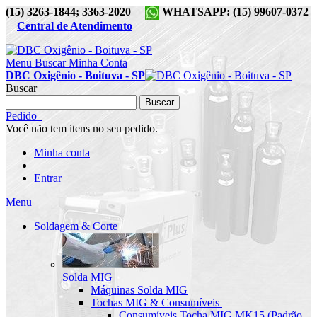
(15) 3263-1844; 3363-2020
WHATSAPP: (15) 99607-0372
Central de Atendimento
Menu
Buscar
Minha Conta
DBC Oxigênio - Boituva - SP
Buscar
Buscar
Pedido
Você não tem itens no seu pedido.
Minha conta
Entrar
Menu
Soldagem & Corte
Solda MIG
Máquinas Solda MIG
Tochas MIG & Consumíveis
Consumíveis Tocha MIG MK15 (Padrão