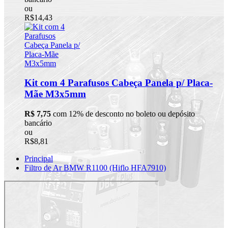
ou
R$14,43
Kit com 4 Parafusos Cabeça Panela p/ Placa-
Mãe M3x5mm
R$ 7,75
com 12% de desconto no boleto ou depósito
bancário
ou
R$8,81
Principal
Filtro de Ar BMW R1100 (Hiflo HFA7910)