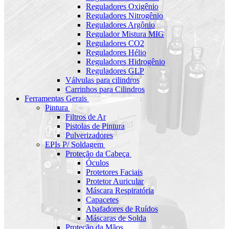
Reguladores Oxigênio
Reguladores Nitrogênio
Reguladores Argônio
Regulador Mistura MIG
Reguladores CO2
Reguladores Hélio
Reguladores Hidrogênio
Reguladores GLP
Válvulas para cilindros
Carrinhos para Cilindros
Ferramentas Gerais
Pintura
Filtros de Ar
Pistolas de Pintura
Pulverizadores
EPIs P/ Soldagem
Proteção da Cabeça
Óculos
Protetores Faciais
Protetor Auricular
Máscara Respiratória
Capacetes
Abafadores de Ruídos
Máscaras de Solda
Proteção da Mãos