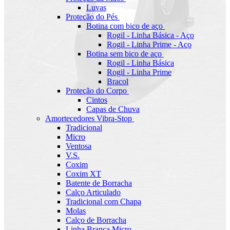
Luvas
Proteção do Pés
Botina com bico de aço
Rogil - Linha Básica - Aço
Rogil - Linha Prime - Aço
Botina sem bico de aço
Rogil - Linha Básica
Rogil - Linha Prime
Bracol
Proteção do Corpo
Cintos
Capas de Chuva
Amortecedores Vibra-Stop
Tradicional
Micro
Ventosa
V.S.
Coxim
Coxim XT
Batente de Borracha
Calço Articulado
Tradicional com Chapa
Molas
Calço de Borracha
Linha Branca Micro