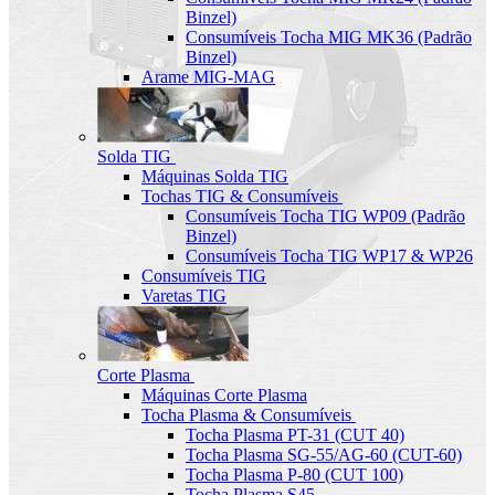
Binzel)
Consumíveis Tocha MIG MK36 (Padrão
Binzel)
Arame MIG-MAG
Solda TIG
Máquinas Solda TIG
Tochas TIG & Consumíveis
Consumíveis Tocha TIG WP09 (Padrão
Binzel)
Consumíveis Tocha TIG WP17 & WP26
Consumíveis TIG
Varetas TIG
Corte Plasma
Máquinas Corte Plasma
Tocha Plasma & Consumíveis
Tocha Plasma PT-31 (CUT 40)
Tocha Plasma SG-55/AG-60 (CUT-60)
Tocha Plasma P-80 (CUT 100)
Tocha Plasma S45