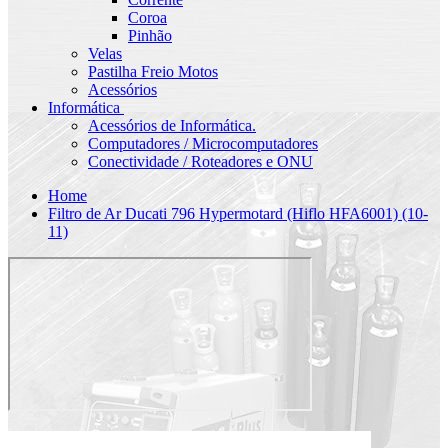
Coroa
Pinhão
Velas
Pastilha Freio Motos
Acessórios
Informática
Acessórios de Informática.
Computadores / Microcomputadores
Conectividade / Roteadores e ONU
Home
Filtro de Ar Ducati 796 Hypermotard (Hiflo HFA6001) (10-
11)