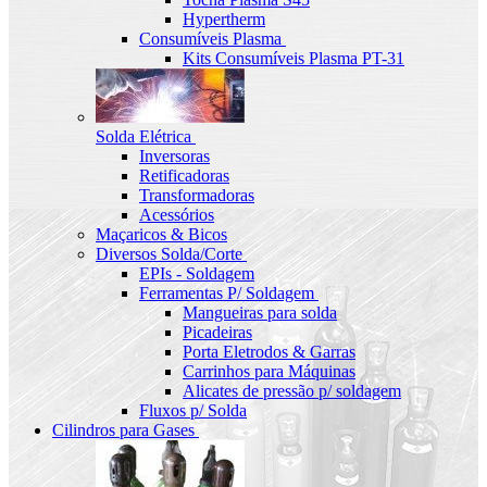
Hypertherm
Consumíveis Plasma
Kits Consumíveis Plasma PT-31
Solda Elétrica
Inversoras
Retificadoras
Transformadoras
Acessórios
Maçaricos & Bicos
Diversos Solda/Corte
EPIs - Soldagem
Ferramentas P/ Soldagem
Mangueiras para solda
Picadeiras
Porta Eletrodos & Garras
Carrinhos para Máquinas
Alicates de pressão p/ soldagem
Fluxos p/ Solda
Cilindros para Gases