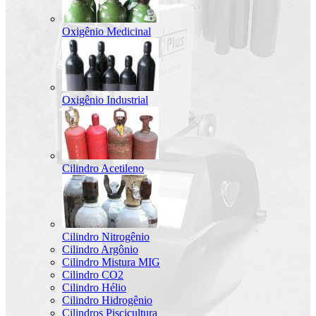
Oxigênio Medicinal
Oxigênio Industrial
Cilindro Acetileno
Cilindro Nitrogênio
Cilindro Argônio
Cilindro Mistura MIG
Cilindro CO2
Cilindro Hélio
Cilindro Hidrogênio
Cilindros Piscicultura