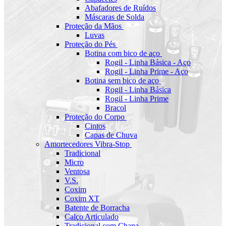
Abafadores de Ruídos
Máscaras de Solda
Proteção da Mãos
Luvas
Proteção do Pés
Botina com bico de aço
Rogil - Linha Básica - Aço
Rogil - Linha Prime - Aço
Botina sem bico de aço
Rogil - Linha Básica
Rogil - Linha Prime
Bracol
Proteção do Corpo
Cintos
Capas de Chuva
Amortecedores Vibra-Stop
Tradicional
Micro
Ventosa
V.S.
Coxim
Coxim XT
Batente de Borracha
Calço Articulado
Tradicional com Chapa