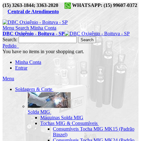
(15) 3263-1844; 3363-2020
WHATSAPP: (15) 99607-0372
Central de Atendimento
Menu
Search
Minha Conta
DBC Oxigênio - Boituva - SP
Search:
Search
Pedido
You have no items in your shopping cart.
Minha Conta
Entrar
Menu
Soldagem & Corte
Solda MIG
Máquinas Solda MIG
Tochas MIG & Consumíveis
Consumíveis Tocha MIG MK15 (Padrão
Binzel)
Consumíveis Tocha MIG MK24 (Padrão