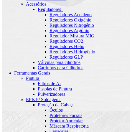
Acessórios
Reguladores
Reguladores Acetileno
Reguladores Oxigênio
Reguladores Nitrogênio
Reguladores Argônio
Regulador Mistura MIG
Reguladores CO2
Reguladores Hélio
Reguladores Hidrogênio
Reguladores GLP
Válvulas para cilindros
Carrinhos para Cilindros
Ferramentas Gerais
Pintura
Filtros de Ar
Pistolas de Pintura
Pulverizadores
EPIs P/ Soldagem
Proteção da Cabeça
Óculos
Protetores Faciais
Protetor Auricular
Máscara Respiratória
Capacetes