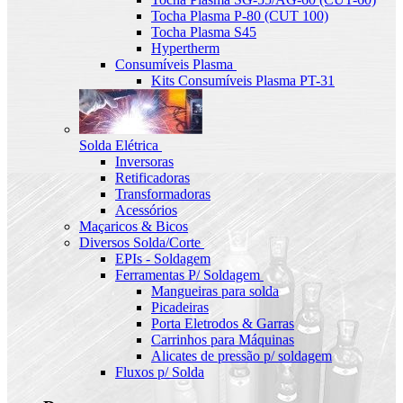
Tocha Plasma P-80 (CUT 100)
Tocha Plasma S45
Hypertherm
Consumíveis Plasma
Kits Consumíveis Plasma PT-31
Solda Elétrica
Inversoras
Retificadoras
Transformadoras
Acessórios
Maçaricos & Bicos
Diversos Solda/Corte
EPIs - Soldagem
Ferramentas P/ Soldagem
Mangueiras para solda
Picadeiras
Porta Eletrodos & Garras
Carrinhos para Máquinas
Alicates de pressão p/ soldagem
Fluxos p/ Solda