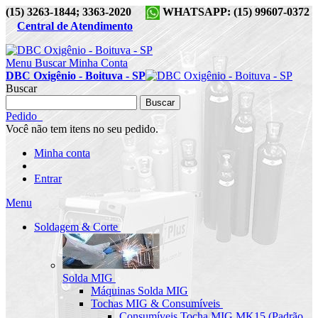
(15) 3263-1844; 3363-2020
WHATSAPP: (15) 99607-0372
Central de Atendimento
Menu
Buscar
Minha Conta
DBC Oxigênio - Boituva - SP
Buscar
Buscar
Pedido
Você não tem itens no seu pedido.
Minha conta
Entrar
Menu
Soldagem & Corte
Solda MIG
Máquinas Solda MIG
Tochas MIG & Consumíveis
Consumíveis Tocha MIG MK15 (Padrão