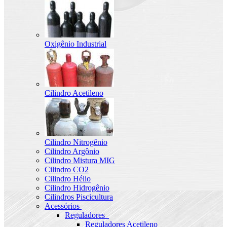
Oxigênio Industrial
Cilindro Acetileno
Cilindro Nitrogênio
Cilindro Argônio
Cilindro Mistura MIG
Cilindro CO2
Cilindro Hélio
Cilindro Hidrogênio
Cilindros Piscicultura
Acessórios
Reguladores
Reguladores Acetileno