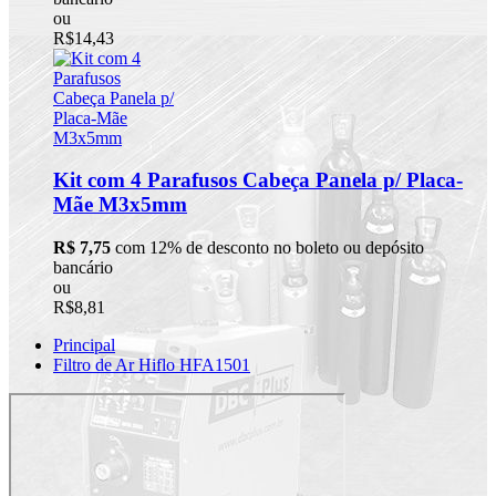
ou
R$14,43
Kit com 4 Parafusos Cabeça Panela p/ Placa-
Mãe M3x5mm
R$ 7,75
com 12% de desconto no boleto ou depósito
bancário
ou
R$8,81
Principal
Filtro de Ar Hiflo HFA1501