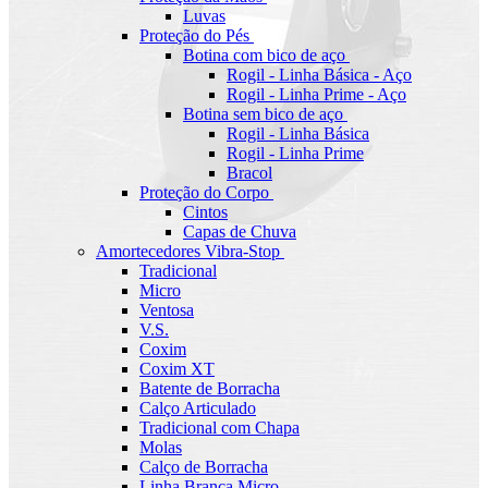
Luvas
Proteção do Pés
Botina com bico de aço
Rogil - Linha Básica - Aço
Rogil - Linha Prime - Aço
Botina sem bico de aço
Rogil - Linha Básica
Rogil - Linha Prime
Bracol
Proteção do Corpo
Cintos
Capas de Chuva
Amortecedores Vibra-Stop
Tradicional
Micro
Ventosa
V.S.
Coxim
Coxim XT
Batente de Borracha
Calço Articulado
Tradicional com Chapa
Molas
Calço de Borracha
Linha Branca Micro