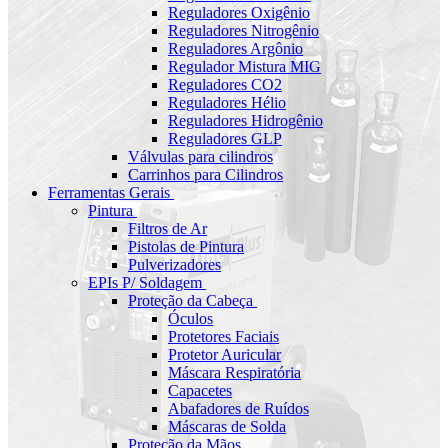
Reguladores Oxigênio
Reguladores Nitrogênio
Reguladores Argônio
Regulador Mistura MIG
Reguladores CO2
Reguladores Hélio
Reguladores Hidrogênio
Reguladores GLP
Válvulas para cilindros
Carrinhos para Cilindros
Ferramentas Gerais
Pintura
Filtros de Ar
Pistolas de Pintura
Pulverizadores
EPIs P/ Soldagem
Proteção da Cabeça
Óculos
Protetores Faciais
Protetor Auricular
Máscara Respiratória
Capacetes
Abafadores de Ruídos
Máscaras de Solda
Proteção da Mãos