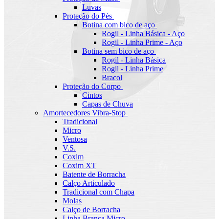
Luvas
Proteção do Pés
Botina com bico de aço
Rogil - Linha Básica - Aço
Rogil - Linha Prime - Aço
Botina sem bico de aço
Rogil - Linha Básica
Rogil - Linha Prime
Bracol
Proteção do Corpo
Cintos
Capas de Chuva
Amortecedores Vibra-Stop
Tradicional
Micro
Ventosa
V.S.
Coxim
Coxim XT
Batente de Borracha
Calço Articulado
Tradicional com Chapa
Molas
Calço de Borracha
Linha Branca Micro