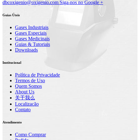
dbcoxigenio@oxigenio.com
Siga-nos no Google +
Guias Úteis
Gases Industriais
Gases Especiais
Gases Medicinais
Guias & Tutoriais
Downloads
Institucional
Política de Privacidade
Termos de Uso
Quem Somos
About Us
关于我么
Localização
Contato
Atendimento
Como Comprar