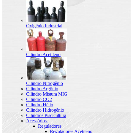
Oxigênio Industrial
Cilindro Acetileno
Cilindro Nitrogênio
Cilindro Argônio
Cilindro Mistura MIG
Cilindro CO2
Cilindro Hélio
Cilindro Hidrogênio
Cilindros Piscicultura
Acessórios
Reguladores
Reguladores Acetileno