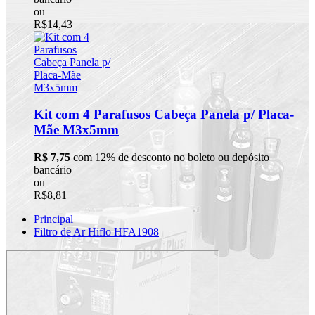
ou
R$14,43
Kit com 4 Parafusos Cabeça Panela p/ Placa-
Mãe M3x5mm
R$ 7,75
com 12% de desconto no boleto ou depósito
bancário
ou
R$8,81
Principal
Filtro de Ar Hiflo HFA1908