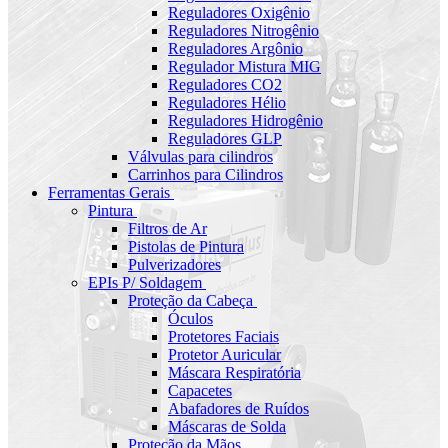
Reguladores Oxigênio
Reguladores Nitrogênio
Reguladores Argônio
Regulador Mistura MIG
Reguladores CO2
Reguladores Hélio
Reguladores Hidrogênio
Reguladores GLP
Válvulas para cilindros
Carrinhos para Cilindros
Ferramentas Gerais
Pintura
Filtros de Ar
Pistolas de Pintura
Pulverizadores
EPIs P/ Soldagem
Proteção da Cabeça
Óculos
Protetores Faciais
Protetor Auricular
Máscara Respiratória
Capacetes
Abafadores de Ruídos
Máscaras de Solda
Proteção da Mãos