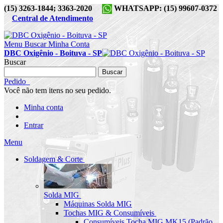
(15) 3263-1844; 3363-2020
WHATSAPP: (15) 99607-0372
Central de Atendimento
Menu
Buscar
Minha Conta
DBC Oxigênio - Boituva - SP
Buscar
Buscar
Pedido
Você não tem itens no seu pedido.
Minha conta
Entrar
Menu
Soldagem & Corte
Solda MIG
Máquinas Solda MIG
Tochas MIG & Consumíveis
Consumíveis Tocha MIG MK15 (Padrão