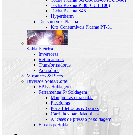
Tocha Plasma P-80 (CUT 100)
Tocha Plasma S45
Hypertherm
Consumíveis Plasma
Kits Consumíveis Plasma PT-31
Solda Elétrica
Inversoras
Retificadoras
Transformadoras
Acessórios
Maçaricos & Bicos
Diversos Solda/Corte
EPIs - Soldagem
Ferramentas P/ Soldagem
Mangueiras para solda
Picadeiras
Porta Eletrodos & Garras
Carrinhos para Máquinas
Alicates de pressão p/ soldagem
Fluxos p/ Solda