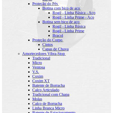
Proteção do Pés
Botina com bico de aço
Rogil - Linha Básica - Aço
Rogil - Linha Prime - Aço
Botina sem bico de aço
Rogil - Linha Básica
Rogil - Linha Prime
Bracol
Proteção do Corpo
Cintos
Capas de Chuva
Amortecedores Vibra-Stop
Tradicional
Micro
Ventosa
V.S.
Coxim
Coxim XT
Batente de Borracha
Calço Articulado
Tradicional com Chapa
Molas
Calço de Borracha
Linha Branca Micro
Batente de Estacionamento