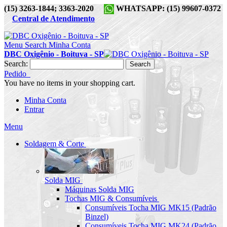
(15) 3263-1844; 3363-2020
WHATSAPP: (15) 99607-0372
Central de Atendimento
Menu
Search
Minha Conta
DBC Oxigênio - Boituva - SP
Search:
Search
Pedido
You have no items in your shopping cart.
Minha Conta
Entrar
Menu
Soldagem & Corte
Solda MIG
Máquinas Solda MIG
Tochas MIG & Consumíveis
Consumíveis Tocha MIG MK15 (Padrão
Binzel)
Consumíveis Tocha MIG MK24 (Padrão