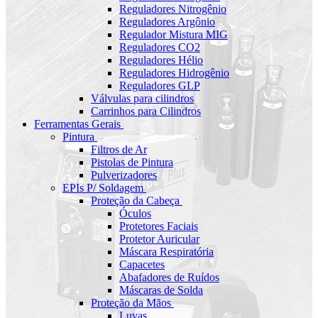
Reguladores Nitrogênio
Reguladores Argônio
Regulador Mistura MIG
Reguladores CO2
Reguladores Hélio
Reguladores Hidrogênio
Reguladores GLP
Válvulas para cilindros
Carrinhos para Cilindros
Ferramentas Gerais
Pintura
Filtros de Ar
Pistolas de Pintura
Pulverizadores
EPIs P/ Soldagem
Proteção da Cabeça
Óculos
Protetores Faciais
Protetor Auricular
Máscara Respiratória
Capacetes
Abafadores de Ruídos
Máscaras de Solda
Proteção da Mãos
Luvas