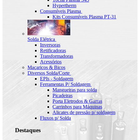
Hypertherm
Consumíveis Plasma
Kits Consumíveis Plasma PT-31
Solda Elétrica
Inversoras
Retificadoras
Transformadoras
Acessórios
Maçaricos & Bicos
Diversos Solda/Corte
EPIs - Soldagem
Ferramentas P/ Soldagem
Mangueiras para solda
Picadeiras
Porta Eletrodos & Garras
Carrinhos para Máquinas
Alicates de pressão p/ soldagem
Fluxos p/ Solda
Destaques