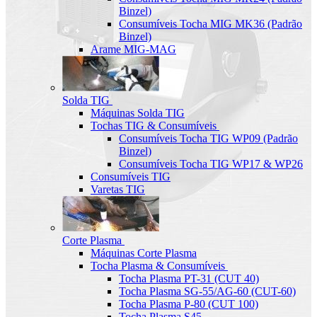
Binzel)
Consumíveis Tocha MIG MK36 (Padrão
Binzel)
Arame MIG-MAG
Solda TIG
Máquinas Solda TIG
Tochas TIG & Consumíveis
Consumíveis Tocha TIG WP09 (Padrão
Binzel)
Consumíveis Tocha TIG WP17 & WP26
Consumíveis TIG
Varetas TIG
Corte Plasma
Máquinas Corte Plasma
Tocha Plasma & Consumíveis
Tocha Plasma PT-31 (CUT 40)
Tocha Plasma SG-55/AG-60 (CUT-60)
Tocha Plasma P-80 (CUT 100)
Tocha Plasma S45