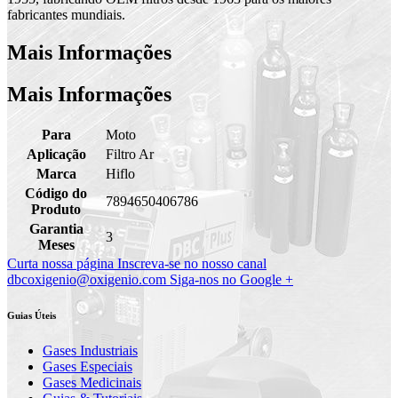
fabricantes mundiais.
Mais Informações
Mais Informações
Para
Moto
Aplicação
Filtro Ar
Marca
Hiflo
Código do
7894650406786
Produto
Garantia
3
Meses
Curta nossa página
Inscreva-se no nosso canal
dbcoxigenio@oxigenio.com
Siga-nos no Google +
Guias Úteis
Gases Industriais
Gases Especiais
Gases Medicinais