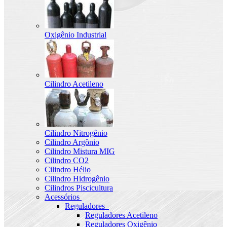
Oxigênio Industrial
Cilindro Acetileno
Cilindro Nitrogênio
Cilindro Argônio
Cilindro Mistura MIG
Cilindro CO2
Cilindro Hélio
Cilindro Hidrogênio
Cilindros Piscicultura
Acessórios
Reguladores
Reguladores Acetileno
Reguladores Oxigênio