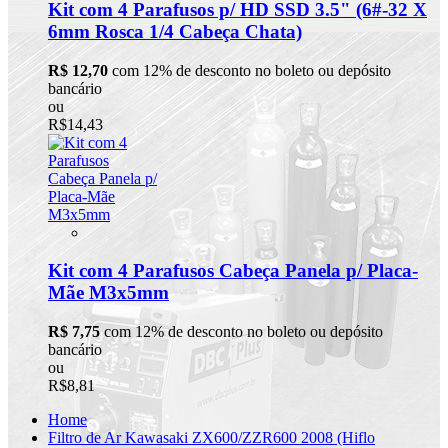
Kit com 4 Parafusos p/ HD SSD 3.5" (6#-32 X
6mm Rosca 1/4 Cabeça Chata)
R$ 12,70
com 12% de desconto no boleto ou depósito
bancário
ou
R$14,43
Kit com 4 Parafusos Cabeça Panela p/ Placa-
Mãe M3x5mm
R$ 7,75
com 12% de desconto no boleto ou depósito
bancário
ou
R$8,81
Home
Filtro de Ar Kawasaki ZX600/ZZR600 2008 (Hiflo