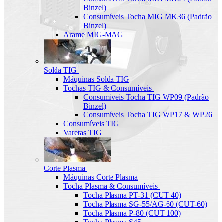
Binzel)
Consumíveis Tocha MIG MK36 (Padrão
Binzel)
Arame MIG-MAG
Solda TIG
Máquinas Solda TIG
Tochas TIG & Consumíveis
Consumíveis Tocha TIG WP09 (Padrão
Binzel)
Consumíveis Tocha TIG WP17 & WP26
Consumíveis TIG
Varetas TIG
Corte Plasma
Máquinas Corte Plasma
Tocha Plasma & Consumíveis
Tocha Plasma PT-31 (CUT 40)
Tocha Plasma SG-55/AG-60 (CUT-60)
Tocha Plasma P-80 (CUT 100)
Tocha Plasma S45