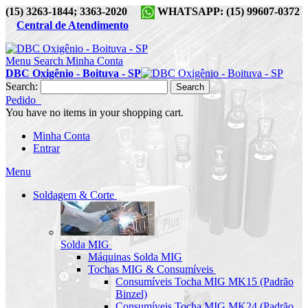
(15) 3263-1844; 3363-2020
WHATSAPP: (15) 99607-0372
Central de Atendimento
Menu
Search
Minha Conta
DBC Oxigênio - Boituva - SP
Search:
Search
Pedido
You have no items in your shopping cart.
Minha Conta
Entrar
Menu
Soldagem & Corte
Solda MIG
Máquinas Solda MIG
Tochas MIG & Consumíveis
Consumíveis Tocha MIG MK15 (Padrão
Binzel)
Consumíveis Tocha MIG MK24 (Padrão