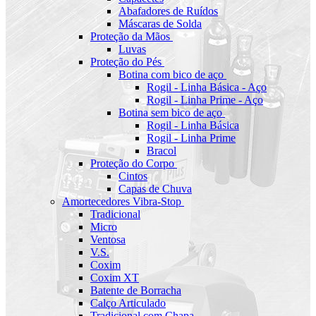
Abafadores de Ruídos
Máscaras de Solda
Proteção da Mãos
Luvas
Proteção do Pés
Botina com bico de aço
Rogil - Linha Básica - Aço
Rogil - Linha Prime - Aço
Botina sem bico de aço
Rogil - Linha Básica
Rogil - Linha Prime
Bracol
Proteção do Corpo
Cintos
Capas de Chuva
Amortecedores Vibra-Stop
Tradicional
Micro
Ventosa
V.S.
Coxim
Coxim XT
Batente de Borracha
Calço Articulado
Tradicional com Chapa