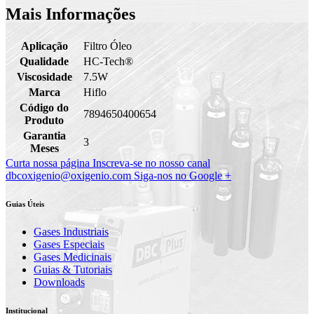
Mais Informações
Aplicação
Filtro Óleo
Qualidade
HC-Tech®
Viscosidade
7.5W
Marca
Hiflo
Código do
7894650400654
Produto
Garantia
3
Meses
Curta nossa página
Inscreva-se no nosso canal
dbcoxigenio@oxigenio.com
Siga-nos no Google +
Guias Úteis
Gases Industriais
Gases Especiais
Gases Medicinais
Guias & Tutoriais
Downloads
Institucional