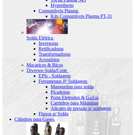
Hypertherm
Consumíveis Plasma
Kits Consumíveis Plasma PT-31
Solda Elétrica
Inversoras
Retificadoras
Transformadoras
Acessórios
Maçaricos & Bicos
Diversos Solda/Corte
EPIs - Soldagem
Ferramentas P/ Soldagem
Mangueiras para solda
Picadeiras
Porta Eletrodos & Garras
Carrinhos para Máquinas
Alicates de pressão p/ soldagem
Fluxos p/ Solda
Cilindros para Gases