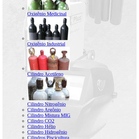
Oxigênio Medicinal
Oxigênio Industrial
Cilindro Acetileno
Cilindro Nitrogênio
Cilindro Argônio
Cilindro Mistura MIG
Cilindro CO2
Cilindro Hélio
Cilindro Hidrogênio
Cilindros Piscicultura