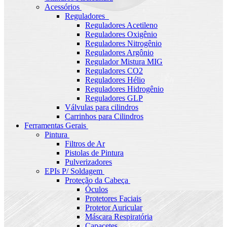
Acessórios
Reguladores
Reguladores Acetileno
Reguladores Oxigênio
Reguladores Nitrogênio
Reguladores Argônio
Regulador Mistura MIG
Reguladores CO2
Reguladores Hélio
Reguladores Hidrogênio
Reguladores GLP
Válvulas para cilindros
Carrinhos para Cilindros
Ferramentas Gerais
Pintura
Filtros de Ar
Pistolas de Pintura
Pulverizadores
EPIs P/ Soldagem
Proteção da Cabeça
Óculos
Protetores Faciais
Protetor Auricular
Máscara Respiratória
Capacetes