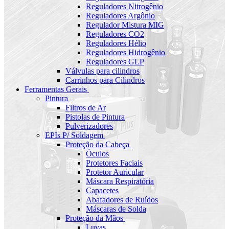
Reguladores Nitrogênio
Reguladores Argônio
Regulador Mistura MIG
Reguladores CO2
Reguladores Hélio
Reguladores Hidrogênio
Reguladores GLP
Válvulas para cilindros
Carrinhos para Cilindros
Ferramentas Gerais
Pintura
Filtros de Ar
Pistolas de Pintura
Pulverizadores
EPIs P/ Soldagem
Proteção da Cabeça
Óculos
Protetores Faciais
Protetor Auricular
Máscara Respiratória
Capacetes
Abafadores de Ruídos
Máscaras de Solda
Proteção da Mãos
Luvas