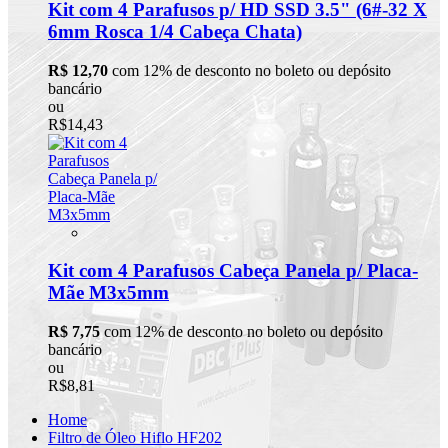
Kit com 4 Parafusos p/ HD SSD 3.5" (6#-32 X
6mm Rosca 1/4 Cabeça Chata)
R$ 12,70
com 12% de desconto no boleto ou depósito
bancário
ou
R$14,43
Kit com 4 Parafusos Cabeça Panela p/ Placa-
Mãe M3x5mm
R$ 7,75
com 12% de desconto no boleto ou depósito
bancário
ou
R$8,81
Home
Filtro de Óleo Hiflo HF202