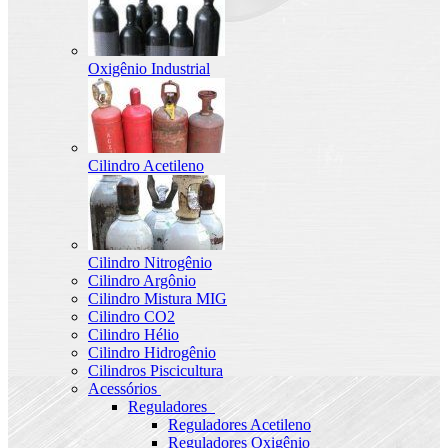
Oxigênio Industrial
Cilindro Acetileno
Cilindro Nitrogênio
Cilindro Argônio
Cilindro Mistura MIG
Cilindro CO2
Cilindro Hélio
Cilindro Hidrogênio
Cilindros Piscicultura
Acessórios
Reguladores
Reguladores Acetileno
Reguladores Oxigênio