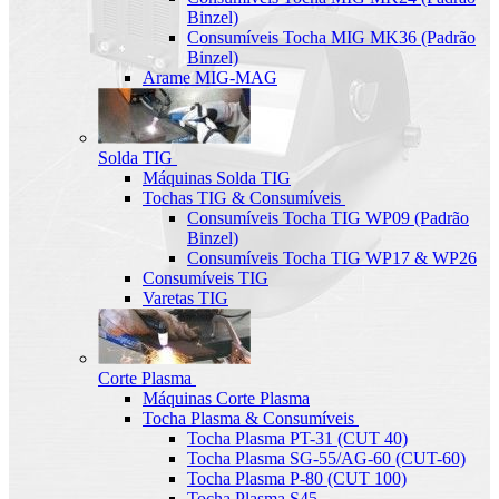
Binzel)
Consumíveis Tocha MIG MK36 (Padrão
Binzel)
Arame MIG-MAG
Solda TIG
Máquinas Solda TIG
Tochas TIG & Consumíveis
Consumíveis Tocha TIG WP09 (Padrão
Binzel)
Consumíveis Tocha TIG WP17 & WP26
Consumíveis TIG
Varetas TIG
Corte Plasma
Máquinas Corte Plasma
Tocha Plasma & Consumíveis
Tocha Plasma PT-31 (CUT 40)
Tocha Plasma SG-55/AG-60 (CUT-60)
Tocha Plasma P-80 (CUT 100)
Tocha Plasma S45