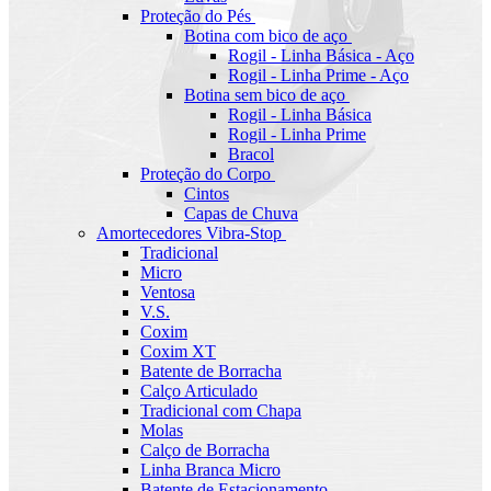
Proteção do Pés
Botina com bico de aço
Rogil - Linha Básica - Aço
Rogil - Linha Prime - Aço
Botina sem bico de aço
Rogil - Linha Básica
Rogil - Linha Prime
Bracol
Proteção do Corpo
Cintos
Capas de Chuva
Amortecedores Vibra-Stop
Tradicional
Micro
Ventosa
V.S.
Coxim
Coxim XT
Batente de Borracha
Calço Articulado
Tradicional com Chapa
Molas
Calço de Borracha
Linha Branca Micro
Batente de Estacionamento