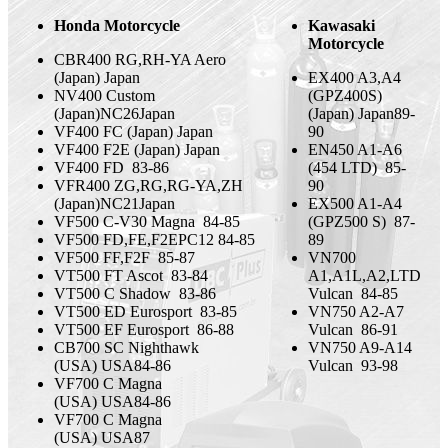
Honda Motorcycle
Kawasaki
Motorcycle
CBR400 RG,RH-YA Aero
(Japan)
Japan
EX400 A3,A4
NV400 Custom
(GPZ400S)
(Japan)
NC26
Japan
(Japan)
Japan
89-
VF400 FC (Japan)
Japan
90
VF400 F2E (Japan)
Japan
EN450 A1-A6
VF400 FD
83-86
(454 LTD)
85-
VFR400 ZG,RG,RG-YA,ZH
90
(Japan)
NC21
Japan
EX500 A1-A4
VF500 C-V30 Magna
84-85
(GPZ500 S)
87-
VF500 FD,FE,F2E
PC12
84-85
89
VF500 FF,F2F
85-87
VN700
VT500 FT Ascot
83-84
A1,A1L,A2,LTD
VT500 C Shadow
83-86
Vulcan
84-85
VT500 ED Eurosport
83-85
VN750 A2-A7
VT500 EF Eurosport
86-88
Vulcan
86-91
CB700 SC Nighthawk
VN750 A9-A14
(USA)
USA
84-86
Vulcan
93-98
VF700 C Magna
(USA)
USA
84-86
VF700 C Magna
(USA)
USA
87