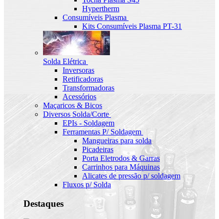
Hypertherm
Consumíveis Plasma
Kits Consumíveis Plasma PT-31
Solda Elétrica
Inversoras
Retificadoras
Transformadoras
Acessórios
Maçaricos & Bicos
Diversos Solda/Corte
EPIs - Soldagem
Ferramentas P/ Soldagem
Mangueiras para solda
Picadeiras
Porta Eletrodos & Garras
Carrinhos para Máquinas
Alicates de pressão p/ soldagem
Fluxos p/ Solda
Destaques