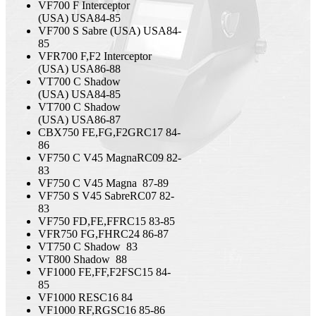
VF700 F Interceptor
(USA)
USA
84-85
VF700 S Sabre (USA)
USA
84-
85
VFR700 F,F2 Interceptor
(USA)
USA
86-88
VT700 C Shadow
(USA)
USA
84-85
VT700 C Shadow
(USA)
USA
86-87
CBX750 FE,FG,F2G
RC17
84-
86
VF750 C V45 Magna
RC09
82-
83
VF750 C V45 Magna
87-89
VF750 S V45 Sabre
RC07
82-
83
VF750 FD,FE,FF
RC15
83-85
VFR750 FG,FH
RC24
86-87
VT750 C Shadow
83
VT800 Shadow
88
VF1000 FE,FF,F2F
SC15
84-
85
VF1000 RE
SC16
84
VF1000 RF,RG
SC16
85-86