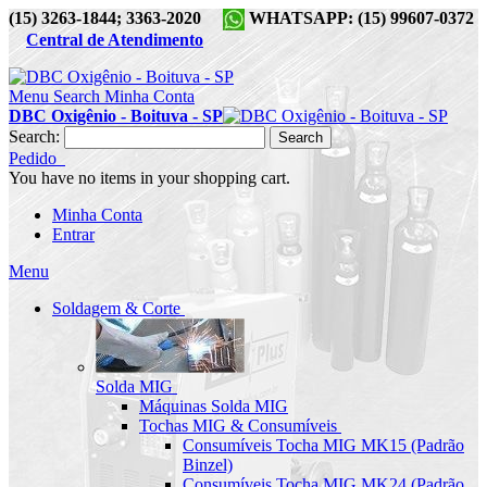
(15) 3263-1844; 3363-2020
WHATSAPP: (15) 99607-0372
Central de Atendimento
Menu
Search
Minha Conta
DBC Oxigênio - Boituva - SP
Search:
Search
Pedido
You have no items in your shopping cart.
Minha Conta
Entrar
Menu
Soldagem & Corte
Solda MIG
Máquinas Solda MIG
Tochas MIG & Consumíveis
Consumíveis Tocha MIG MK15 (Padrão
Binzel)
Consumíveis Tocha MIG MK24 (Padrão