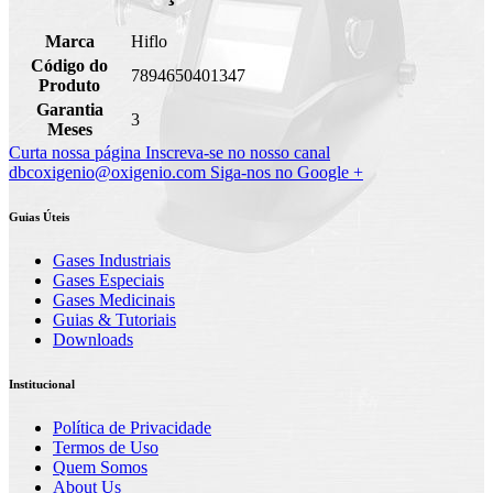
Marca
Hiflo
Código do
7894650401347
Produto
Garantia
3
Meses
Curta nossa página
Inscreva-se no nosso canal
dbcoxigenio@oxigenio.com
Siga-nos no Google +
Guias Úteis
Gases Industriais
Gases Especiais
Gases Medicinais
Guias & Tutoriais
Downloads
Institucional
Política de Privacidade
Termos de Uso
Quem Somos
About Us