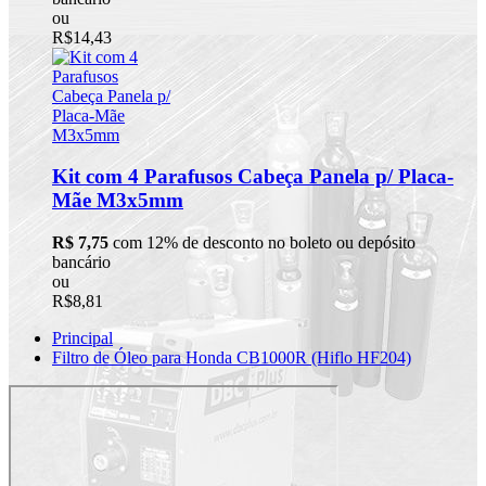
ou
R$14,43
Kit com 4 Parafusos Cabeça Panela p/ Placa-
Mãe M3x5mm
R$ 7,75
com 12% de desconto no boleto ou depósito
bancário
ou
R$8,81
Principal
Filtro de Óleo para Honda CB1000R (Hiflo HF204)