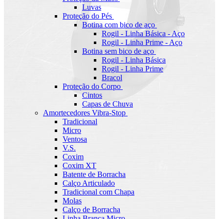
Luvas
Proteção do Pés
Botina com bico de aço
Rogil - Linha Básica - Aço
Rogil - Linha Prime - Aço
Botina sem bico de aço
Rogil - Linha Básica
Rogil - Linha Prime
Bracol
Proteção do Corpo
Cintos
Capas de Chuva
Amortecedores Vibra-Stop
Tradicional
Micro
Ventosa
V.S.
Coxim
Coxim XT
Batente de Borracha
Calço Articulado
Tradicional com Chapa
Molas
Calço de Borracha
Linha Branca Micro