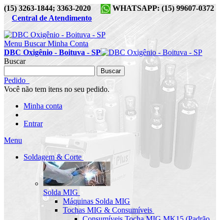
(15) 3263-1844; 3363-2020
WHATSAPP: (15) 99607-0372
Central de Atendimento
Menu
Buscar
Minha Conta
DBC Oxigênio - Boituva - SP
Buscar
Buscar
Pedido
Você não tem itens no seu pedido.
Minha conta
Entrar
Menu
Soldagem & Corte
Solda MIG
Máquinas Solda MIG
Tochas MIG & Consumíveis
Consumíveis Tocha MIG MK15 (Padrão