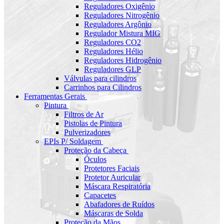
Reguladores Oxigênio
Reguladores Nitrogênio
Reguladores Argônio
Regulador Mistura MIG
Reguladores CO2
Reguladores Hélio
Reguladores Hidrogênio
Reguladores GLP
Válvulas para cilindros
Carrinhos para Cilindros
Ferramentas Gerais
Pintura
Filtros de Ar
Pistolas de Pintura
Pulverizadores
EPIs P/ Soldagem
Proteção da Cabeça
Óculos
Protetores Faciais
Protetor Auricular
Máscara Respiratória
Capacetes
Abafadores de Ruídos
Máscaras de Solda
Proteção da Mãos