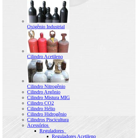
Oxigênio Industrial
Cilindro Acetileno
Cilindro Nitrogênio
Cilindro Argônio
Cilindro Mistura MIG
Cilindro CO2
Cilindro Hélio
Cilindro Hidrogênio
Cilindros Piscicultura
Acessórios
Reguladores
Reguladores Acetileno