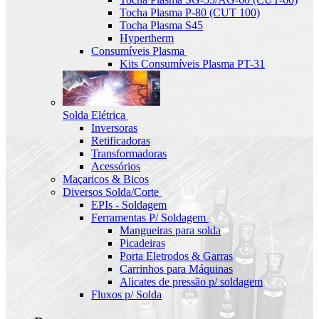
Tocha Plasma P-80 (CUT 100)
Tocha Plasma S45
Hypertherm
Consumíveis Plasma
Kits Consumíveis Plasma PT-31
Solda Elétrica
Inversoras
Retificadoras
Transformadoras
Acessórios
Maçaricos & Bicos
Diversos Solda/Corte
EPIs - Soldagem
Ferramentas P/ Soldagem
Mangueiras para solda
Picadeiras
Porta Eletrodos & Garras
Carrinhos para Máquinas
Alicates de pressão p/ soldagem
Fluxos p/ Solda