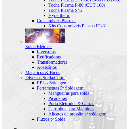
Tocha Plasma P-80 (CUT 100)
Tocha Plasma S45
Hypertherm
Consumíveis Plasma
Kits Consumíveis Plasma PT-31
Solda Elétrica
Inversoras
Retificadoras
Transformadoras
Acessórios
Maçaricos & Bicos
Diversos Solda/Corte
EPIs - Soldagem
Ferramentas P/ Soldagem
Mangueiras para solda
Picadeiras
Porta Eletrodos & Garras
Carrinhos para Máquinas
Alicates de pressão p/ soldagem
Fluxos p/ Solda