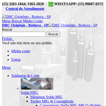
(15) 3263-1844; 3363-2020
WHATSAPP: (15) 99607-0372
Central de Atendimento
Menu
Buscar
Minha Conta
DBC Oxigênio - Boituva - SP
Buscar
Buscar
Pedido
Você não tem itens no seu pedido.
Minha conta
Entrar
Menu
Soldagem & Corte
Solda MIG
Máquinas Solda MIG
Tochas MIG & Consumíveis
Consumíveis Tocha MIG MK15 (Padrão