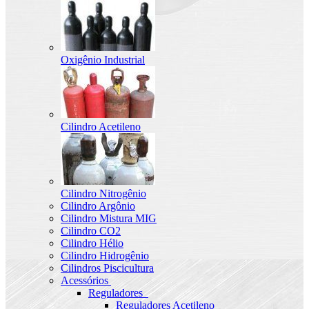
Oxigênio Industrial
Cilindro Acetileno
Cilindro Nitrogênio
Cilindro Argônio
Cilindro Mistura MIG
Cilindro CO2
Cilindro Hélio
Cilindro Hidrogênio
Cilindros Piscicultura
Acessórios
Reguladores
Reguladores Acetileno