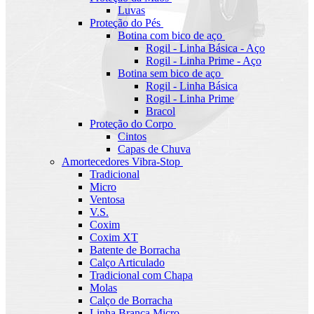
Luvas
Proteção do Pés
Botina com bico de aço
Rogil - Linha Básica - Aço
Rogil - Linha Prime - Aço
Botina sem bico de aço
Rogil - Linha Básica
Rogil - Linha Prime
Bracol
Proteção do Corpo
Cintos
Capas de Chuva
Amortecedores Vibra-Stop
Tradicional
Micro
Ventosa
V.S.
Coxim
Coxim XT
Batente de Borracha
Calço Articulado
Tradicional com Chapa
Molas
Calço de Borracha
Linha Branca Micro