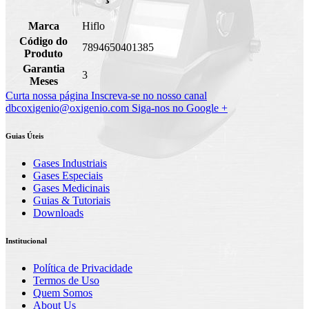
Marca
Hiflo
Código do
7894650401385
Produto
Garantia
3
Meses
Curta nossa página
Inscreva-se no nosso canal
dbcoxigenio@oxigenio.com
Siga-nos no Google +
Guias Úteis
Gases Industriais
Gases Especiais
Gases Medicinais
Guias & Tutoriais
Downloads
Institucional
Política de Privacidade
Termos de Uso
Quem Somos
About Us