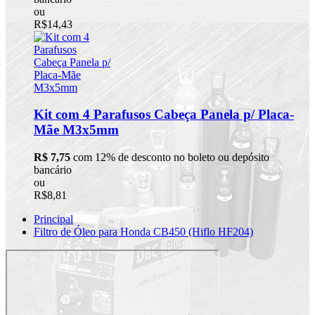
ou
R$14,43
Kit com 4 Parafusos Cabeça Panela p/ Placa-
Mãe M3x5mm
R$ 7,75
com 12% de desconto no boleto ou depósito
bancário
ou
R$8,81
Principal
Filtro de Óleo para Honda CB450 (Hiflo HF204)