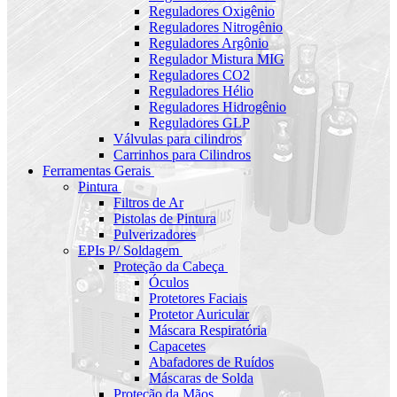
Reguladores Oxigênio
Reguladores Nitrogênio
Reguladores Argônio
Regulador Mistura MIG
Reguladores CO2
Reguladores Hélio
Reguladores Hidrogênio
Reguladores GLP
Válvulas para cilindros
Carrinhos para Cilindros
Ferramentas Gerais
Pintura
Filtros de Ar
Pistolas de Pintura
Pulverizadores
EPIs P/ Soldagem
Proteção da Cabeça
Óculos
Protetores Faciais
Protetor Auricular
Máscara Respiratória
Capacetes
Abafadores de Ruídos
Máscaras de Solda
Proteção da Mãos