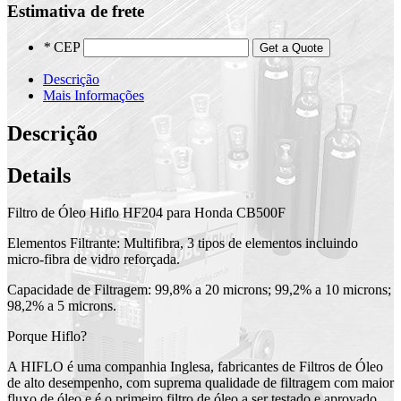
Estimativa de frete
*
CEP
Get a Quote
Descrição
Mais Informações
Descrição
Details
Filtro de Óleo Hiflo HF204 para Honda CB500F
Elementos Filtrante: Multifibra, 3 tipos de elementos incluindo
micro-fibra de vidro reforçada.
Capacidade de Filtragem: 99,8% a 20 microns; 99,2% a 10 microns;
98,2% a 5 microns.
Porque Hiflo?
A HIFLO é uma companhia Inglesa, fabricantes de Filtros de Óleo
de alto desempenho, com suprema qualidade de filtragem com maior
fluxo de óleo e é o primeiro filtro de óleo a ser testado e aprovado