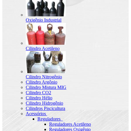
Oxigênio Industrial
Cilindro Acetileno
Cilindro Nitrogênio
Cilindro Argônio
Cilindro Mistura MIG
Cilindro CO2
Cilindro Hélio
Cilindro Hidrogênio
Cilindros Piscicultura
Acessórios
Reguladores
Reguladores Acetileno
Reguladores Oxigênio