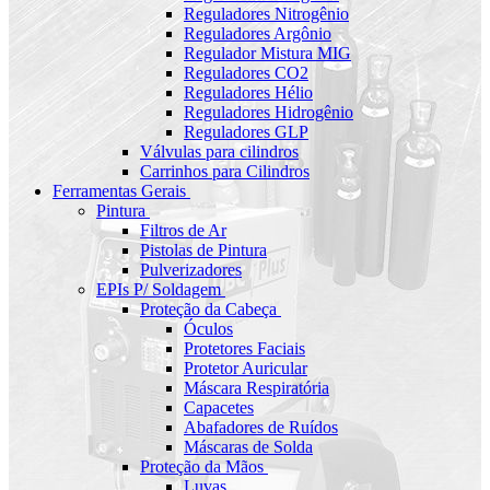
Reguladores Nitrogênio
Reguladores Argônio
Regulador Mistura MIG
Reguladores CO2
Reguladores Hélio
Reguladores Hidrogênio
Reguladores GLP
Válvulas para cilindros
Carrinhos para Cilindros
Ferramentas Gerais
Pintura
Filtros de Ar
Pistolas de Pintura
Pulverizadores
EPIs P/ Soldagem
Proteção da Cabeça
Óculos
Protetores Faciais
Protetor Auricular
Máscara Respiratória
Capacetes
Abafadores de Ruídos
Máscaras de Solda
Proteção da Mãos
Luvas