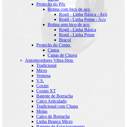
Proteção do Pés
Botina com bico de aço
Rogil - Linha Básica - Aço
Rogil - Linha Prime - Aço
Botina sem bico de aço
Rogil - Linha Básica
Rogil - Linha Prime
Bracol
Proteção do Corpo
Cintos
Capas de Chuva
Amortecedores Vibra-Stop
Tradicional
Micro
Ventosa
V.S.
Coxim
Coxim XT
Batente de Borracha
Calço Articulado
Tradicional com Chapa
Molas
Calço de Borracha
Linha Branca Micro
Batente de Estacionamento