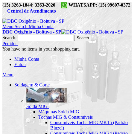
(15) 3263-1844; 3363-2020
WHATSAPP: (15) 99607-0372
Central de Atendimento
Menu
Search
Minha Conta
DBC Oxigênio - Boituva - SP
Search:
Search
Pedido
You have no items in your shopping cart.
Minha Conta
Entrar
Menu
Soldagem & Corte
Solda MIG
Máquinas Solda MIG
Tochas MIG & Consumíveis
Consumíveis Tocha MIG MK15 (Padrão
Binzel)
Consumíveis Tocha MIG MK24 (Padrão