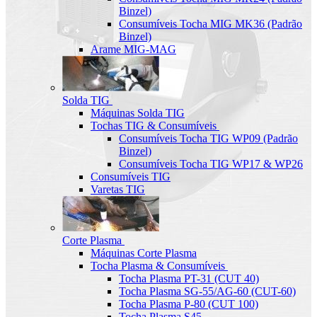
Binzel)
Consumíveis Tocha MIG MK36 (Padrão
Binzel)
Arame MIG-MAG
Solda TIG
Máquinas Solda TIG
Tochas TIG & Consumíveis
Consumíveis Tocha TIG WP09 (Padrão
Binzel)
Consumíveis Tocha TIG WP17 & WP26
Consumíveis TIG
Varetas TIG
Corte Plasma
Máquinas Corte Plasma
Tocha Plasma & Consumíveis
Tocha Plasma PT-31 (CUT 40)
Tocha Plasma SG-55/AG-60 (CUT-60)
Tocha Plasma P-80 (CUT 100)
Tocha Plasma S45