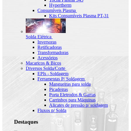
Hypertherm
Consumíveis Plasma
Kits Consumíveis Plasma PT-31
Solda Elétrica
Inversoras
Retificadoras
Transformadoras
Acessórios
Maçaricos & Bicos
Diversos Solda/Corte
EPIs - Soldagem
Ferramentas P/ Soldagem
Mangueiras para solda
Picadeiras
Porta Eletrodos & Garras
Carrinhos para Máquinas
Alicates de pressão p/ soldagem
Fluxos p/ Solda
Destaques