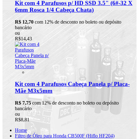
Kit com 4 Parafusos p/ HD SSD 3.5" (6#-32 X
6mm Rosca 1/4 Cabeça Chata)
R$ 12,70
com 12% de desconto no boleto ou depósito
bancário
ou
R$14,43
Kit com 4 Parafusos Cabeça Panela p/ Placa-
Mãe M3x5mm
R$ 7,75
com 12% de desconto no boleto ou depósito
bancário
ou
R$8,81
Home
Filtro de Óleo para Honda CB500F (Hiflo HF204)