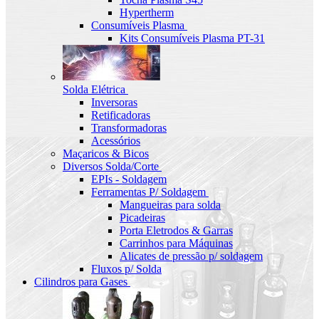
Hypertherm
Consumíveis Plasma
Kits Consumíveis Plasma PT-31
Solda Elétrica
Inversoras
Retificadoras
Transformadoras
Acessórios
Maçaricos & Bicos
Diversos Solda/Corte
EPIs - Soldagem
Ferramentas P/ Soldagem
Mangueiras para solda
Picadeiras
Porta Eletrodos & Garras
Carrinhos para Máquinas
Alicates de pressão p/ soldagem
Fluxos p/ Solda
Cilindros para Gases