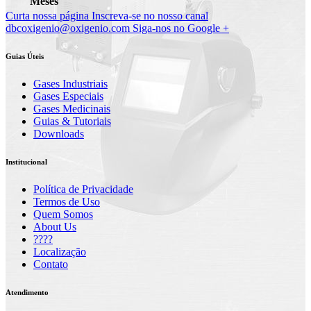
Meses
Curta nossa página
Inscreva-se no nosso canal
dbcoxigenio@oxigenio.com
Siga-nos no Google +
Guias Úteis
Gases Industriais
Gases Especiais
Gases Medicinais
Guias & Tutoriais
Downloads
Institucional
Política de Privacidade
Termos de Uso
Quem Somos
About Us
????
Localização
Contato
Atendimento