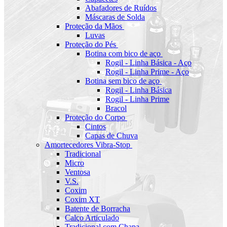
Abafadores de Ruídos
Máscaras de Solda
Proteção da Mãos
Luvas
Proteção do Pés
Botina com bico de aço
Rogil - Linha Básica - Aço
Rogil - Linha Prime - Aço
Botina sem bico de aço
Rogil - Linha Básica
Rogil - Linha Prime
Bracol
Proteção do Corpo
Cintos
Capas de Chuva
Amortecedores Vibra-Stop
Tradicional
Micro
Ventosa
V.S.
Coxim
Coxim XT
Batente de Borracha
Calço Articulado
Tradicional com Chapa