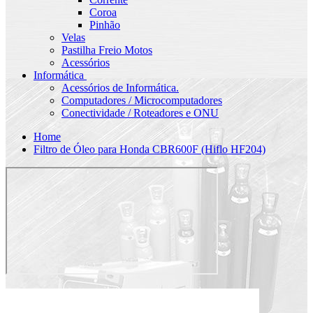
Coroa
Pinhão
Velas
Pastilha Freio Motos
Acessórios
Informática
Acessórios de Informática.
Computadores / Microcomputadores
Conectividade / Roteadores e ONU
Home
Filtro de Óleo para Honda CBR600F (Hiflo HF204)