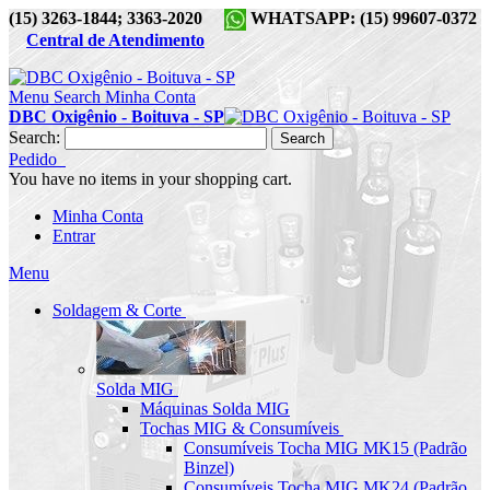
(15) 3263-1844; 3363-2020
WHATSAPP: (15) 99607-0372
Central de Atendimento
Menu
Search
Minha Conta
DBC Oxigênio - Boituva - SP
Search:
Search
Pedido
You have no items in your shopping cart.
Minha Conta
Entrar
Menu
Soldagem & Corte
Solda MIG
Máquinas Solda MIG
Tochas MIG & Consumíveis
Consumíveis Tocha MIG MK15 (Padrão
Binzel)
Consumíveis Tocha MIG MK24 (Padrão