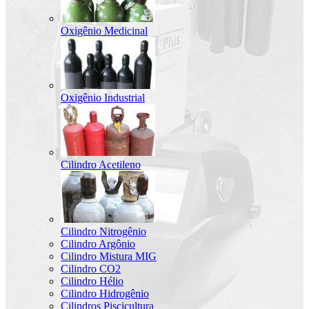
Oxigênio Medicinal
Oxigênio Industrial
Cilindro Acetileno
Cilindro Nitrogênio
Cilindro Argônio
Cilindro Mistura MIG
Cilindro CO2
Cilindro Hélio
Cilindro Hidrogênio
Cilindros Piscicultura