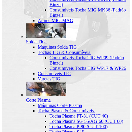
Binzel)
Consumíveis Tocha MIG MK36 (Padrão
Binzel)
Arame MIG-MAG
Solda TIG
Máquinas Solda TIG
Tochas TIG & Consumíveis
Consumíveis Tocha TIG WP09 (Padrão
Binzel)
Consumíveis Tocha TIG WP17 & WP26
Consumíveis TIG
Varetas TIG
Corte Plasma
Máquinas Corte Plasma
Tocha Plasma & Consumíveis
Tocha Plasma PT-31 (CUT 40)
Tocha Plasma SG-55/AG-60 (CUT-60)
Tocha Plasma P-80 (CUT 100)
Tocha Plasma S45