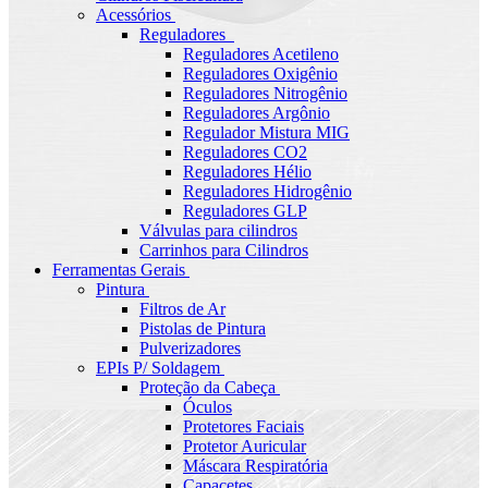
Acessórios
Reguladores
Reguladores Acetileno
Reguladores Oxigênio
Reguladores Nitrogênio
Reguladores Argônio
Regulador Mistura MIG
Reguladores CO2
Reguladores Hélio
Reguladores Hidrogênio
Reguladores GLP
Válvulas para cilindros
Carrinhos para Cilindros
Ferramentas Gerais
Pintura
Filtros de Ar
Pistolas de Pintura
Pulverizadores
EPIs P/ Soldagem
Proteção da Cabeça
Óculos
Protetores Faciais
Protetor Auricular
Máscara Respiratória
Capacetes