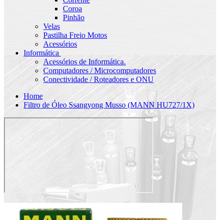
Coroa
Pinhão
Velas
Pastilha Freio Motos
Acessórios
Informática
Acessórios de Informática.
Computadores / Microcomputadores
Conectividade / Roteadores e ONU
Home
Filtro de Óleo Ssangyong Musso (MANN HU727/1X)