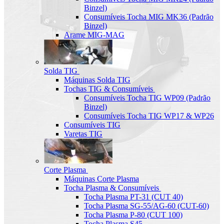
Binzel)
Consumíveis Tocha MIG MK36 (Padrão
Binzel)
Arame MIG-MAG
Solda TIG
Máquinas Solda TIG
Tochas TIG & Consumíveis
Consumíveis Tocha TIG WP09 (Padrão
Binzel)
Consumíveis Tocha TIG WP17 & WP26
Consumíveis TIG
Varetas TIG
Corte Plasma
Máquinas Corte Plasma
Tocha Plasma & Consumíveis
Tocha Plasma PT-31 (CUT 40)
Tocha Plasma SG-55/AG-60 (CUT-60)
Tocha Plasma P-80 (CUT 100)
Tocha Plasma S45