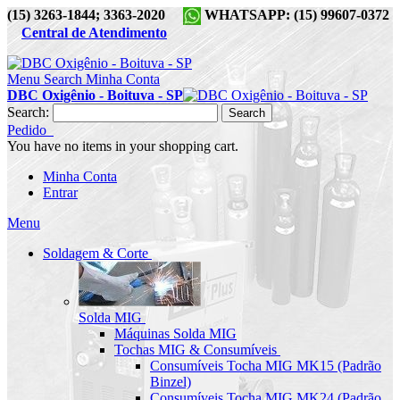
(15) 3263-1844; 3363-2020
WHATSAPP: (15) 99607-0372
Central de Atendimento
Menu
Search
Minha Conta
DBC Oxigênio - Boituva - SP
Search:
Search
Pedido
You have no items in your shopping cart.
Minha Conta
Entrar
Menu
Soldagem & Corte
Solda MIG
Máquinas Solda MIG
Tochas MIG & Consumíveis
Consumíveis Tocha MIG MK15 (Padrão
Binzel)
Consumíveis Tocha MIG MK24 (Padrão