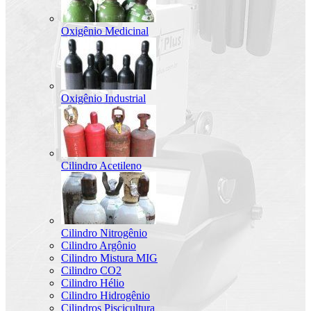
Oxigênio Medicinal
Oxigênio Industrial
Cilindro Acetileno
Cilindro Nitrogênio
Cilindro Argônio
Cilindro Mistura MIG
Cilindro CO2
Cilindro Hélio
Cilindro Hidrogênio
Cilindros Piscicultura