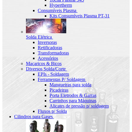
Hypertherm
Consumíveis Plasma
Kits Consumíveis Plasma PT-31
Solda Elétrica
Inversoras
Retificadoras
Transformadoras
Acessórios
Maçaricos & Bicos
Diversos Solda/Corte
EPIs - Soldagem
Ferramentas P/ Soldagem
Mangueiras para solda
Picadeiras
Porta Eletrodos & Garras
Carrinhos para Máquinas
Alicates de pressão p/ soldagem
Fluxos p/ Solda
Cilindros para Gases