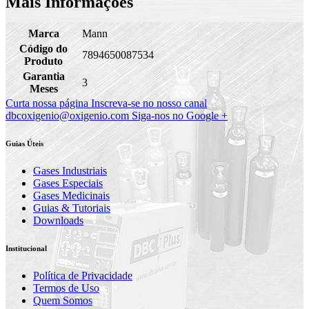
Mais Informações
Marca
Mann
Código do
7894650087534
Produto
Garantia
3
Meses
Curta nossa página
Inscreva-se no nosso canal
dbcoxigenio@oxigenio.com
Siga-nos no Google +
Guias Úteis
Gases Industriais
Gases Especiais
Gases Medicinais
Guias & Tutoriais
Downloads
Institucional
Política de Privacidade
Termos de Uso
Quem Somos