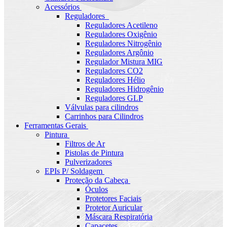
Acessórios
Reguladores
Reguladores Acetileno
Reguladores Oxigênio
Reguladores Nitrogênio
Reguladores Argônio
Regulador Mistura MIG
Reguladores CO2
Reguladores Hélio
Reguladores Hidrogênio
Reguladores GLP
Válvulas para cilindros
Carrinhos para Cilindros
Ferramentas Gerais
Pintura
Filtros de Ar
Pistolas de Pintura
Pulverizadores
EPIs P/ Soldagem
Proteção da Cabeça
Óculos
Protetores Faciais
Protetor Auricular
Máscara Respiratória
Capacetes