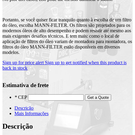
Portanto, se você quiser ficar tranquilo quanto à escolha de um filtro
do óleo, escolha MANN-FILTER. Os filtros são projetados para os
modernos óleos de alto desempenho e podem resistir até mesmo aos
mais exigentes desafios técnicos. E tem mais: como o local de
aplicação de filtros do óleo variam de montadora para montadora, os
filtros do óleo MANN-FILTER estão disponíveis em diversos
modelos.
Sign up for price alert
Sign up to get notified when this product is
back in stock
Estimativa de frete
*
CEP
Get a Quote
Descrição
Mais Informações
Descrição