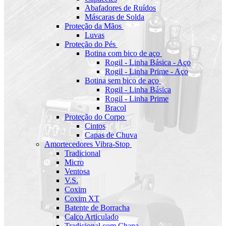
Abafadores de Ruídos
Máscaras de Solda
Proteção da Mãos
Luvas
Proteção do Pés
Botina com bico de aço
Rogil - Linha Básica - Aço
Rogil - Linha Prime - Aço
Botina sem bico de aço
Rogil - Linha Básica
Rogil - Linha Prime
Bracol
Proteção do Corpo
Cintos
Capas de Chuva
Amortecedores Vibra-Stop
Tradicional
Micro
Ventosa
V.S.
Coxim
Coxim XT
Batente de Borracha
Calço Articulado
Tradicional com Chapa