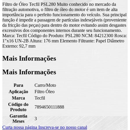
Filtro de Óleo Tecfil PSL280 Muito conhecido no mercado da
filtração automotiva, o filtro de óleo do motor é um item de alta
importância para o perfeito funcionamento do veículo. Sua principal
função é impedir a passagem de partículas indesejáveis (proveniente
da fricção das peças) para dentro do motor evitando assim desgastes
excessivos dos componentes internos durante seu funcionamento.
Marca: Tecfil Código do Produto: PSL280 NCM: 84212300 Rosca:
1"x16 UN-2B Altura: 176 mm Elemento Filtrante: Papel Diâmetro
Externo: 92,7 mm
Mais Informações
Mais Informações
Para
Carro/Moto
Aplicação
Filtro Óleo
Marca
Tecfil
Código do
7894650111888
Produto
Garantia
3
Meses
Curta nossa página
Inscreva-se no nosso canal