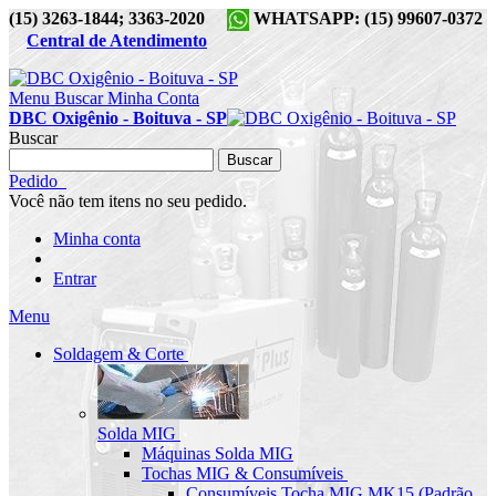
(15) 3263-1844; 3363-2020
WHATSAPP: (15) 99607-0372
Central de Atendimento
Menu
Buscar
Minha Conta
DBC Oxigênio - Boituva - SP
Buscar
Buscar
Pedido
Você não tem itens no seu pedido.
Minha conta
Entrar
Menu
Soldagem & Corte
Solda MIG
Máquinas Solda MIG
Tochas MIG & Consumíveis
Consumíveis Tocha MIG MK15 (Padrão