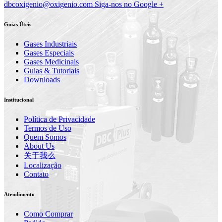
dbcoxigenio@oxigenio.com
Siga-nos no Google +
Guias Úteis
Gases Industriais
Gases Especiais
Gases Medicinais
Guias & Tutoriais
Downloads
Institucional
Política de Privacidade
Termos de Uso
Quem Somos
About Us
关于我么
Localização
Contato
Atendimento
Como Comprar