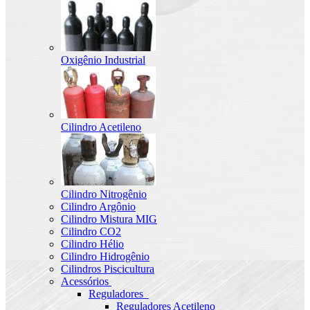
Oxigênio Industrial
Cilindro Acetileno
Cilindro Nitrogênio
Cilindro Argônio
Cilindro Mistura MIG
Cilindro CO2
Cilindro Hélio
Cilindro Hidrogênio
Cilindros Piscicultura
Acessórios
Reguladores
Reguladores Acetileno