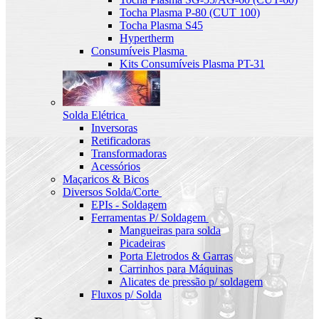
Tocha Plasma P-80 (CUT 100)
Tocha Plasma S45
Hypertherm
Consumíveis Plasma
Kits Consumíveis Plasma PT-31
Solda Elétrica
Inversoras
Retificadoras
Transformadoras
Acessórios
Maçaricos & Bicos
Diversos Solda/Corte
EPIs - Soldagem
Ferramentas P/ Soldagem
Mangueiras para solda
Picadeiras
Porta Eletrodos & Garras
Carrinhos para Máquinas
Alicates de pressão p/ soldagem
Fluxos p/ Solda