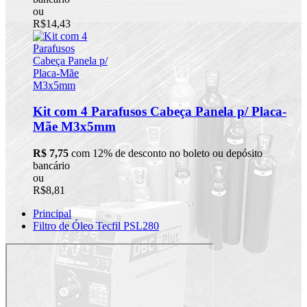
ou
R$14,43
Kit com 4 Parafusos Cabeça Panela p/ Placa-
Mãe M3x5mm
R$ 7,75
com 12% de desconto no boleto ou depósito
bancário
ou
R$8,81
Principal
Filtro de Óleo Tecfil PSL280