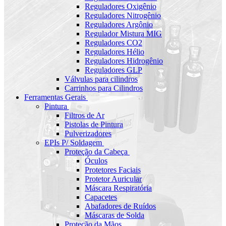
Reguladores Oxigênio
Reguladores Nitrogênio
Reguladores Argônio
Regulador Mistura MIG
Reguladores CO2
Reguladores Hélio
Reguladores Hidrogênio
Reguladores GLP
Válvulas para cilindros
Carrinhos para Cilindros
Ferramentas Gerais
Pintura
Filtros de Ar
Pistolas de Pintura
Pulverizadores
EPIs P/ Soldagem
Proteção da Cabeça
Óculos
Protetores Faciais
Protetor Auricular
Máscara Respiratória
Capacetes
Abafadores de Ruídos
Máscaras de Solda
Proteção da Mãos