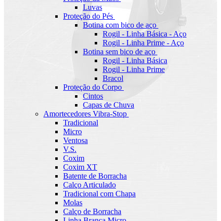
Luvas
Proteção do Pés
Botina com bico de aço
Rogil - Linha Básica - Aço
Rogil - Linha Prime - Aço
Botina sem bico de aço
Rogil - Linha Básica
Rogil - Linha Prime
Bracol
Proteção do Corpo
Cintos
Capas de Chuva
Amortecedores Vibra-Stop
Tradicional
Micro
Ventosa
V.S.
Coxim
Coxim XT
Batente de Borracha
Calço Articulado
Tradicional com Chapa
Molas
Calço de Borracha
Linha Branca Micro