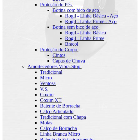
Proteção do Pés
Botina com bico de aço
Rogil - Linha Básica - Aço
Rogil - Linha Prime - Aço
Botina sem bico de aço
Rogil - Linha Básica
Rogil - Linha Prime
Bracol
Proteção do Corpo
Cintos
Capas de Chuva
Amortecedores Vibra-Stop
Tradicional
Micro
Ventosa
V.S.
Coxim
Coxim XT
Batente de Borracha
Calço Articulado
Tradicional com Chapa
Molas
Calço de Borracha
Linha Branca Micro
Batente de Estacionamento