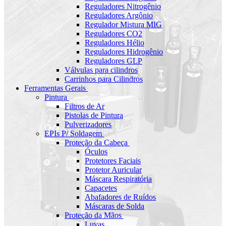
Reguladores Nitrogênio
Reguladores Argônio
Regulador Mistura MIG
Reguladores CO2
Reguladores Hélio
Reguladores Hidrogênio
Reguladores GLP
Válvulas para cilindros
Carrinhos para Cilindros
Ferramentas Gerais
Pintura
Filtros de Ar
Pistolas de Pintura
Pulverizadores
EPIs P/ Soldagem
Proteção da Cabeça
Óculos
Protetores Faciais
Protetor Auricular
Máscara Respiratória
Capacetes
Abafadores de Ruídos
Máscaras de Solda
Proteção da Mãos
Luvas