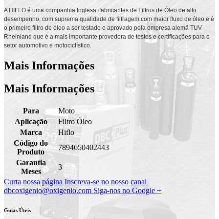
A HIFLO é uma companhia Inglesa, fabricantes de Filtros de Óleo de alto
desempenho, com suprema qualidade de filtragem com maior fluxo de óleo e é
o primeiro filtro de óleo a ser testado e aprovado pela empresa alemã TUV
Rheinland que é a mais importante provedora de testes e certificações para o
setor automotivo e motociclístico.
Mais Informações
Mais Informações
Para
Moto
Aplicação
Filtro Óleo
Marca
Hiflo
Código do
7894650402443
Produto
Garantia
3
Meses
Curta nossa página
Inscreva-se no nosso canal
dbcoxigenio@oxigenio.com
Siga-nos no Google +
Guias Úteis