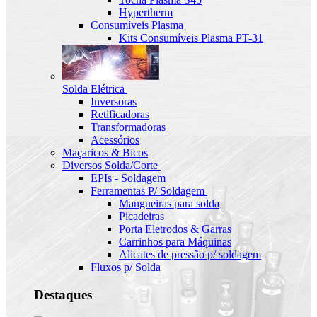
Hypertherm
Consumíveis Plasma
Kits Consumíveis Plasma PT-31
Solda Elétrica
Inversoras
Retificadoras
Transformadoras
Acessórios
Maçaricos & Bicos
Diversos Solda/Corte
EPIs - Soldagem
Ferramentas P/ Soldagem
Mangueiras para solda
Picadeiras
Porta Eletrodos & Garras
Carrinhos para Máquinas
Alicates de pressão p/ soldagem
Fluxos p/ Solda
Destaques