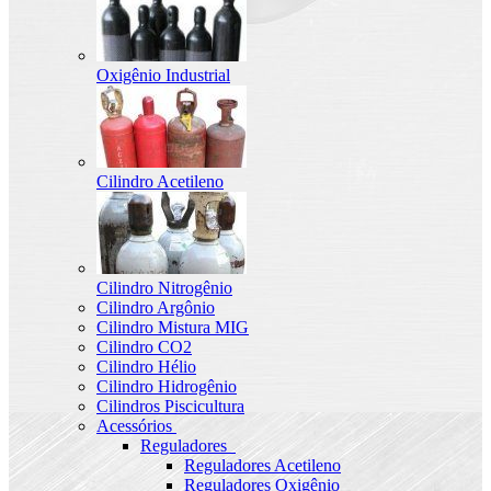
Oxigênio Industrial
Cilindro Acetileno
Cilindro Nitrogênio
Cilindro Argônio
Cilindro Mistura MIG
Cilindro CO2
Cilindro Hélio
Cilindro Hidrogênio
Cilindros Piscicultura
Acessórios
Reguladores
Reguladores Acetileno
Reguladores Oxigênio