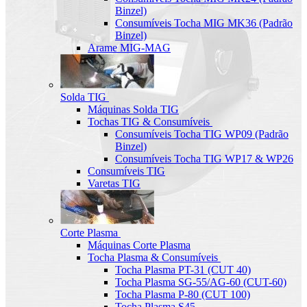
Binzel)
Consumíveis Tocha MIG MK36 (Padrão
Binzel)
Arame MIG-MAG
Solda TIG
Máquinas Solda TIG
Tochas TIG & Consumíveis
Consumíveis Tocha TIG WP09 (Padrão
Binzel)
Consumíveis Tocha TIG WP17 & WP26
Consumíveis TIG
Varetas TIG
Corte Plasma
Máquinas Corte Plasma
Tocha Plasma & Consumíveis
Tocha Plasma PT-31 (CUT 40)
Tocha Plasma SG-55/AG-60 (CUT-60)
Tocha Plasma P-80 (CUT 100)
Tocha Plasma S45