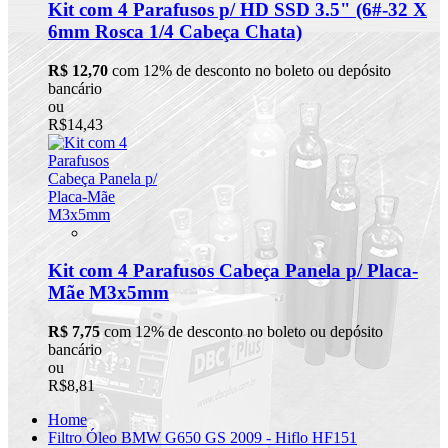
Kit com 4 Parafusos p/ HD SSD 3.5" (6#-32 X
6mm Rosca 1/4 Cabeça Chata)
R$ 12,70
com 12% de desconto no boleto ou depósito
bancário
ou
R$14,43
Kit com 4 Parafusos Cabeça Panela p/ Placa-
Mãe M3x5mm
R$ 7,75
com 12% de desconto no boleto ou depósito
bancário
ou
R$8,81
Home
Filtro Óleo BMW G650 GS 2009 - Hiflo HF151