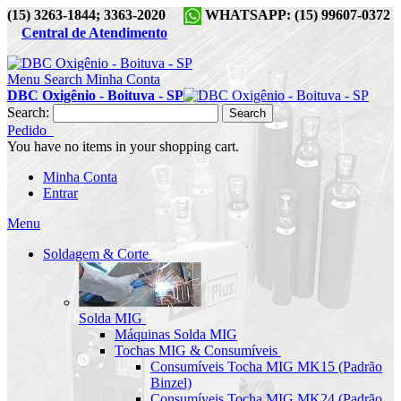
(15) 3263-1844; 3363-2020
WHATSAPP: (15) 99607-0372
Central de Atendimento
Menu
Search
Minha Conta
DBC Oxigênio - Boituva - SP
Search:
Search
Pedido
You have no items in your shopping cart.
Minha Conta
Entrar
Menu
Soldagem & Corte
Solda MIG
Máquinas Solda MIG
Tochas MIG & Consumíveis
Consumíveis Tocha MIG MK15 (Padrão
Binzel)
Consumíveis Tocha MIG MK24 (Padrão