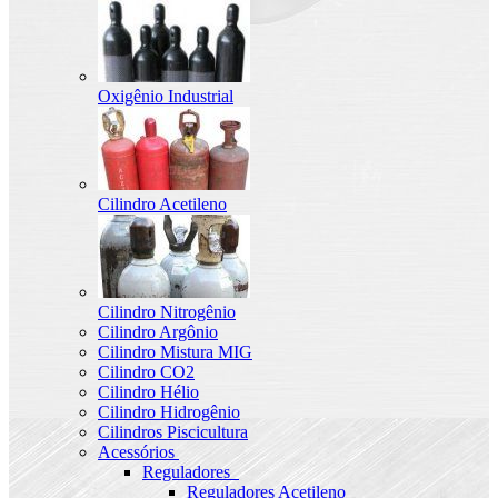
Oxigênio Industrial
Cilindro Acetileno
Cilindro Nitrogênio
Cilindro Argônio
Cilindro Mistura MIG
Cilindro CO2
Cilindro Hélio
Cilindro Hidrogênio
Cilindros Piscicultura
Acessórios
Reguladores
Reguladores Acetileno