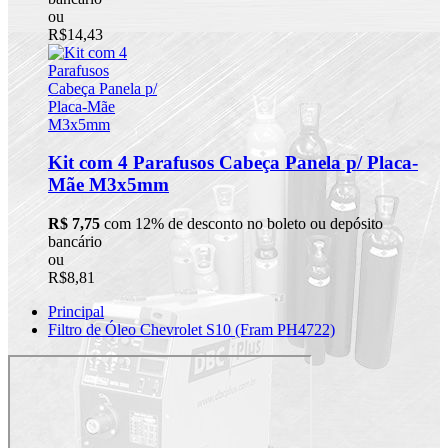
ou
R$14,43
Kit com 4 Parafusos Cabeça Panela p/ Placa-
Mãe M3x5mm
R$ 7,75
com 12% de desconto no boleto ou depósito
bancário
ou
R$8,81
Principal
Filtro de Óleo Chevrolet S10 (Fram PH4722)