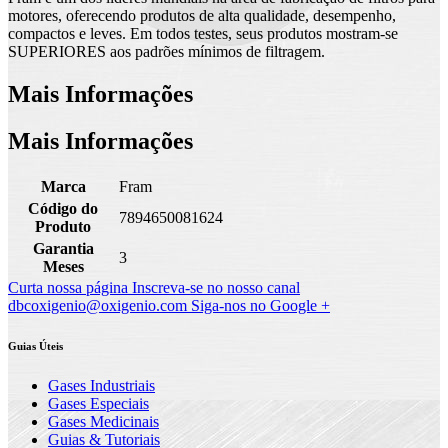
motores, oferecendo produtos de alta qualidade, desempenho,
compactos e leves. Em todos testes, seus produtos mostram-se
SUPERIORES aos padrões mínimos de filtragem.
Mais Informações
Mais Informações
Marca
Fram
Código do
7894650081624
Produto
Garantia
3
Meses
Curta nossa página
Inscreva-se no nosso canal
dbcoxigenio@oxigenio.com
Siga-nos no Google +
Guias Úteis
Gases Industriais
Gases Especiais
Gases Medicinais
Guias & Tutoriais