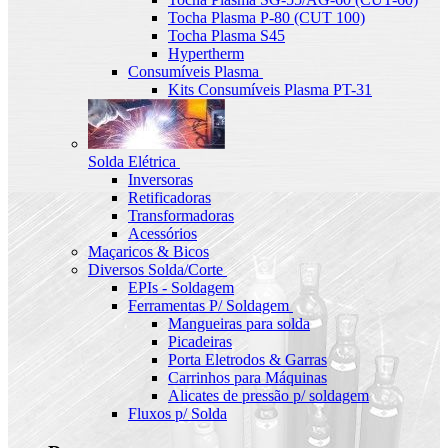
Tocha Plasma P-80 (CUT 100)
Tocha Plasma S45
Hypertherm
Consumíveis Plasma
Kits Consumíveis Plasma PT-31
Solda Elétrica
Inversoras
Retificadoras
Transformadoras
Acessórios
Maçaricos & Bicos
Diversos Solda/Corte
EPIs - Soldagem
Ferramentas P/ Soldagem
Mangueiras para solda
Picadeiras
Porta Eletrodos & Garras
Carrinhos para Máquinas
Alicates de pressão p/ soldagem
Fluxos p/ Solda