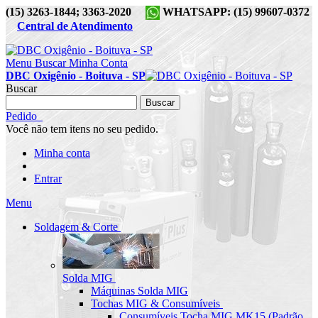
(15) 3263-1844; 3363-2020
WHATSAPP: (15) 99607-0372
Central de Atendimento
Menu
Buscar
Minha Conta
DBC Oxigênio - Boituva - SP
Buscar
Buscar
Pedido
Você não tem itens no seu pedido.
Minha conta
Entrar
Menu
Soldagem & Corte
Solda MIG
Máquinas Solda MIG
Tochas MIG & Consumíveis
Consumíveis Tocha MIG MK15 (Padrão