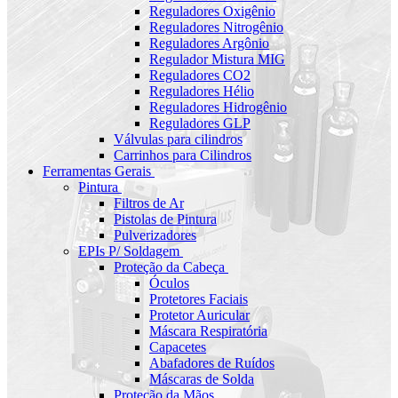
Reguladores Oxigênio
Reguladores Nitrogênio
Reguladores Argônio
Regulador Mistura MIG
Reguladores CO2
Reguladores Hélio
Reguladores Hidrogênio
Reguladores GLP
Válvulas para cilindros
Carrinhos para Cilindros
Ferramentas Gerais
Pintura
Filtros de Ar
Pistolas de Pintura
Pulverizadores
EPIs P/ Soldagem
Proteção da Cabeça
Óculos
Protetores Faciais
Protetor Auricular
Máscara Respiratória
Capacetes
Abafadores de Ruídos
Máscaras de Solda
Proteção da Mãos