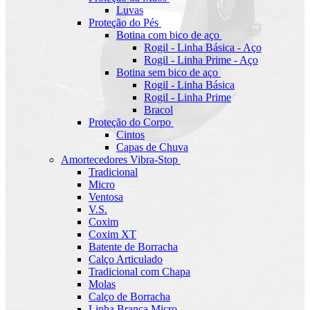
Luvas
Proteção do Pés
Botina com bico de aço
Rogil - Linha Básica - Aço
Rogil - Linha Prime - Aço
Botina sem bico de aço
Rogil - Linha Básica
Rogil - Linha Prime
Bracol
Proteção do Corpo
Cintos
Capas de Chuva
Amortecedores Vibra-Stop
Tradicional
Micro
Ventosa
V.S.
Coxim
Coxim XT
Batente de Borracha
Calço Articulado
Tradicional com Chapa
Molas
Calço de Borracha
Linha Branca Micro