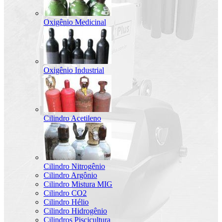
Oxigênio Medicinal
Oxigênio Industrial
Cilindro Acetileno
Cilindro Nitrogênio
Cilindro Argônio
Cilindro Mistura MIG
Cilindro CO2
Cilindro Hélio
Cilindro Hidrogênio
Cilindros Piscicultura