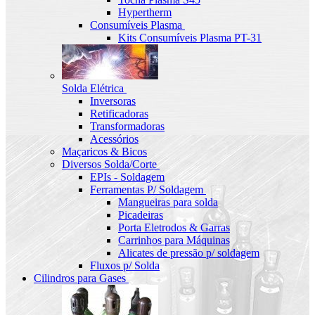
Hypertherm
Consumíveis Plasma
Kits Consumíveis Plasma PT-31
Solda Elétrica
Inversoras
Retificadoras
Transformadoras
Acessórios
Maçaricos & Bicos
Diversos Solda/Corte
EPIs - Soldagem
Ferramentas P/ Soldagem
Mangueiras para solda
Picadeiras
Porta Eletrodos & Garras
Carrinhos para Máquinas
Alicates de pressão p/ soldagem
Fluxos p/ Solda
Cilindros para Gases