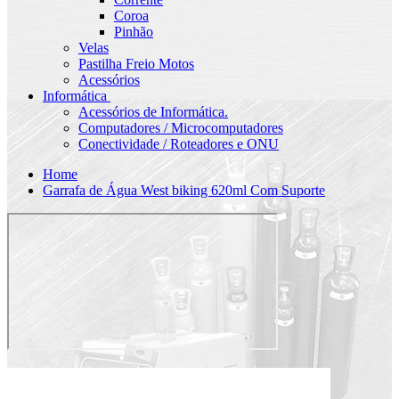
Coroa
Pinhão
Velas
Pastilha Freio Motos
Acessórios
Informática
Acessórios de Informática.
Computadores / Microcomputadores
Conectividade / Roteadores e ONU
Home
Garrafa de Água West biking 620ml Com Suporte