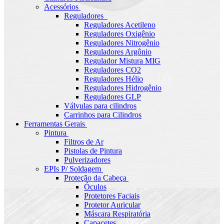
Acessórios
Reguladores
Reguladores Acetileno
Reguladores Oxigênio
Reguladores Nitrogênio
Reguladores Argônio
Regulador Mistura MIG
Reguladores CO2
Reguladores Hélio
Reguladores Hidrogênio
Reguladores GLP
Válvulas para cilindros
Carrinhos para Cilindros
Ferramentas Gerais
Pintura
Filtros de Ar
Pistolas de Pintura
Pulverizadores
EPIs P/ Soldagem
Proteção da Cabeça
Óculos
Protetores Faciais
Protetor Auricular
Máscara Respiratória
Capacetes