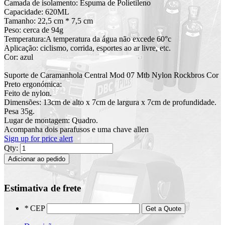
Camada de isolamento: Espuma de Polietileno
Capacidade: 620ML
Tamanho: 22,5 cm * 7,5 cm
Peso: cerca de 94g
Temperatura:A temperatura da água não excede 60°c
Aplicação: ciclismo, corrida, esportes ao ar livre, etc.
Cor: azul
Suporte de Caramanhola Central Mod 07 Mtb Nylon Rockbros Cor
Preto ergonómica:
Feito de nylon.
Dimensões: 13cm de alto x 7cm de largura x 7cm de profundidade.
Pesa 35g.
Lugar de montagem: Quadro.
Acompanha dois parafusos e uma chave allen
Sign up for price alert
Qty:
Adicionar ao pedido
Estimativa de frete
*
CEP
Get a Quote