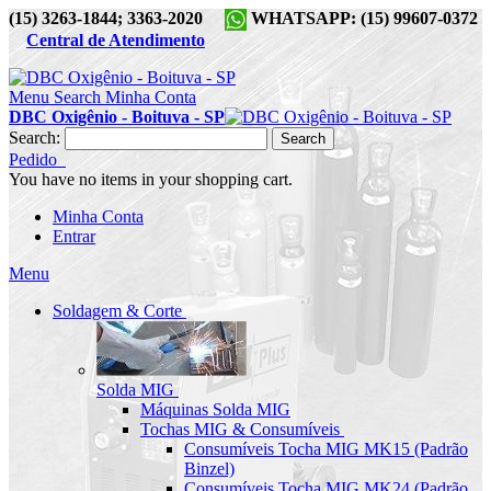
(15) 3263-1844; 3363-2020
WHATSAPP: (15) 99607-0372
Central de Atendimento
Menu
Search
Minha Conta
DBC Oxigênio - Boituva - SP
Search:
Search
Pedido
You have no items in your shopping cart.
Minha Conta
Entrar
Menu
Soldagem & Corte
Solda MIG
Máquinas Solda MIG
Tochas MIG & Consumíveis
Consumíveis Tocha MIG MK15 (Padrão
Binzel)
Consumíveis Tocha MIG MK24 (Padrão