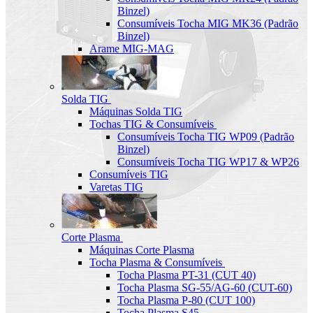
Binzel)
Consumíveis Tocha MIG MK36 (Padrão
Binzel)
Arame MIG-MAG
Solda TIG
Máquinas Solda TIG
Tochas TIG & Consumíveis
Consumíveis Tocha TIG WP09 (Padrão
Binzel)
Consumíveis Tocha TIG WP17 & WP26
Consumíveis TIG
Varetas TIG
Corte Plasma
Máquinas Corte Plasma
Tocha Plasma & Consumíveis
Tocha Plasma PT-31 (CUT 40)
Tocha Plasma SG-55/AG-60 (CUT-60)
Tocha Plasma P-80 (CUT 100)
Tocha Plasma S45