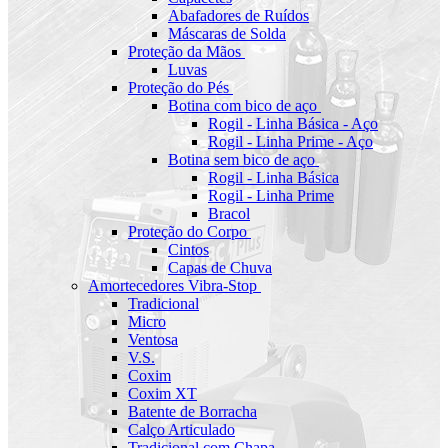
Abafadores de Ruídos
Máscaras de Solda
Proteção da Mãos
Luvas
Proteção do Pés
Botina com bico de aço
Rogil - Linha Básica - Aço
Rogil - Linha Prime - Aço
Botina sem bico de aço
Rogil - Linha Básica
Rogil - Linha Prime
Bracol
Proteção do Corpo
Cintos
Capas de Chuva
Amortecedores Vibra-Stop
Tradicional
Micro
Ventosa
V.S.
Coxim
Coxim XT
Batente de Borracha
Calço Articulado
Tradicional com Chapa