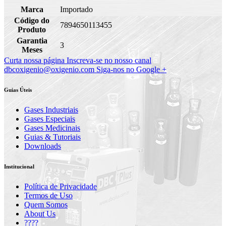
Marca
Importado
Código do
7894650113455
Produto
Garantia
3
Meses
Curta nossa página
Inscreva-se no nosso canal
dbcoxigenio@oxigenio.com
Siga-nos no Google +
Guias Úteis
Gases Industriais
Gases Especiais
Gases Medicinais
Guias & Tutoriais
Downloads
Institucional
Política de Privacidade
Termos de Uso
Quem Somos
About Us
????