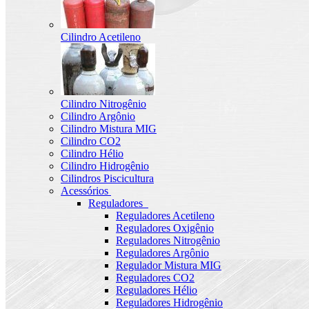
Cilindro Acetileno
Cilindro Nitrogênio
Cilindro Argônio
Cilindro Mistura MIG
Cilindro CO2
Cilindro Hélio
Cilindro Hidrogênio
Cilindros Piscicultura
Acessórios
Reguladores
Reguladores Acetileno
Reguladores Oxigênio
Reguladores Nitrogênio
Reguladores Argônio
Regulador Mistura MIG
Reguladores CO2
Reguladores Hélio
Reguladores Hidrogênio