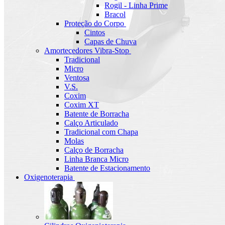
Rogil - Linha Prime
Bracol
Proteção do Corpo
Cintos
Capas de Chuva
Amortecedores Vibra-Stop
Tradicional
Micro
Ventosa
V.S.
Coxim
Coxim XT
Batente de Borracha
Calço Articulado
Tradicional com Chapa
Molas
Calço de Borracha
Linha Branca Micro
Batente de Estacionamento
Oxigenoterapia