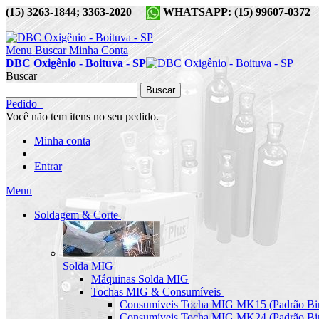
(15) 3263-1844; 3363-2020
WHATSAPP: (15) 99607-037
Menu
Buscar
Minha Conta
DBC Oxigênio - Boituva - SP
Buscar
Buscar
Pedido
Você não tem itens no seu pedido.
Minha conta
Entrar
Menu
Soldagem & Corte
Solda MIG
Máquinas Solda MIG
Tochas MIG & Consumíveis
Consumíveis Tocha MIG MK15 (Padrão Bin
Consumíveis Tocha MIG MK24 (Padrão Bin