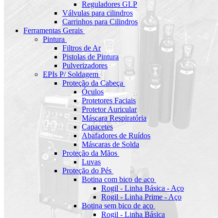
Reguladores GLP
Válvulas para cilindros
Carrinhos para Cilindros
Ferramentas Gerais
Pintura
Filtros de Ar
Pistolas de Pintura
Pulverizadores
EPIs P/ Soldagem
Proteção da Cabeça
Óculos
Protetores Faciais
Protetor Auricular
Máscara Respiratória
Capacetes
Abafadores de Ruídos
Máscaras de Solda
Proteção da Mãos
Luvas
Proteção do Pés
Botina com bico de aço
Rogil - Linha Básica - Aço
Rogil - Linha Prime - Aço
Botina sem bico de aço
Rogil - Linha Básica