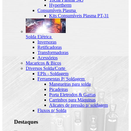
Hypertherm
Consumíveis Plasma
Kits Consumíveis Plasma PT-31
Solda Elétrica
Inversoras
Retificadoras
Transformadoras
Acessórios
Maçaricos & Bicos
Diversos Solda/Corte
EPIs - Soldagem
Ferramentas P/ Soldagem
Mangueiras para solda
Picadeiras
Porta Eletrodos & Garras
Carrinhos para Máquinas
Alicates de pressão p/ soldagem
Fluxos p/ Solda
Destaques