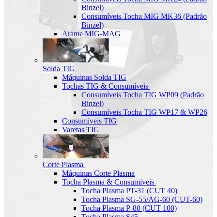
Binzel)
Consumíveis Tocha MIG MK36 (Padrão
Binzel)
Arame MIG-MAG
Solda TIG
Máquinas Solda TIG
Tochas TIG & Consumíveis
Consumíveis Tocha TIG WP09 (Padrão
Binzel)
Consumíveis Tocha TIG WP17 & WP26
Consumíveis TIG
Varetas TIG
Corte Plasma
Máquinas Corte Plasma
Tocha Plasma & Consumíveis
Tocha Plasma PT-31 (CUT 40)
Tocha Plasma SG-55/AG-60 (CUT-60)
Tocha Plasma P-80 (CUT 100)
Tocha Plasma S45