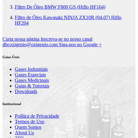
Filtro De Óleo BMW F800 GS (Hiflo HF164)
Filtro de Óleo Kawasaki NINJA ZX10R (04-07) Hiflo
HF204
Curta nossa página
Inscreva-se no nosso canal
dbcoxigenio@oxigenio.com
Siga-nos no Google +
Guias Úteis
Gases Industriais
Gases Especiais
Gases Medicinais
Guias & Tutoriais
Downloads
Institucional
Política de Privacidade
Termos de Uso
Quem Somos
About Us