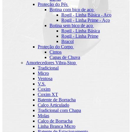
Proteção do Pés
Botina com bico de aço
Rogil - Linha Básica - Aço
Rogil - Linha Prime - Aço
Botina sem bico de aço
Rogil - Linha Básica
Rogil - Linha Prime
Bracol
Proteção do Corpo
Cintos
Capas de Chuva
Amortecedores Vibra-Stop
Tradicional
Micro
Ventosa
V.S.
Coxim
Coxim XT
Batente de Borracha
Calço Articulado
Tradicional com Chapa
Molas
Calço de Borracha
Linha Branca Micro
Batente de Estacionamento