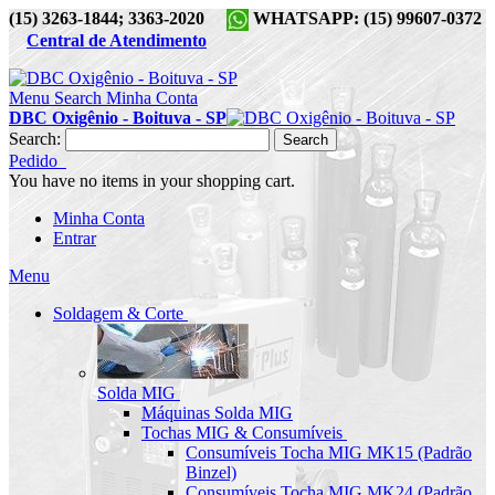
(15) 3263-1844; 3363-2020
WHATSAPP: (15) 99607-0372
Central de Atendimento
Menu
Search
Minha Conta
DBC Oxigênio - Boituva - SP
Search:
Search
Pedido
You have no items in your shopping cart.
Minha Conta
Entrar
Menu
Soldagem & Corte
Solda MIG
Máquinas Solda MIG
Tochas MIG & Consumíveis
Consumíveis Tocha MIG MK15 (Padrão
Binzel)
Consumíveis Tocha MIG MK24 (Padrão