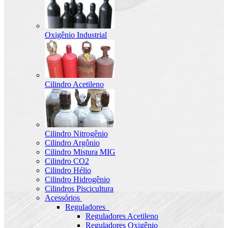
Oxigênio Industrial
Cilindro Acetileno
Cilindro Nitrogênio
Cilindro Argônio
Cilindro Mistura MIG
Cilindro CO2
Cilindro Hélio
Cilindro Hidrogênio
Cilindros Piscicultura
Acessórios
Reguladores
Reguladores Acetileno
Reguladores Oxigênio