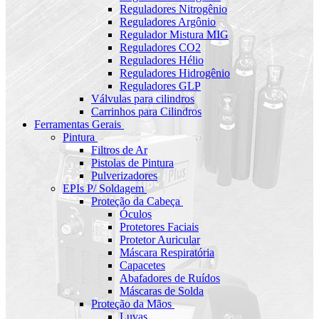
Reguladores Nitrogênio
Reguladores Argônio
Regulador Mistura MIG
Reguladores CO2
Reguladores Hélio
Reguladores Hidrogênio
Reguladores GLP
Válvulas para cilindros
Carrinhos para Cilindros
Ferramentas Gerais
Pintura
Filtros de Ar
Pistolas de Pintura
Pulverizadores
EPIs P/ Soldagem
Proteção da Cabeça
Óculos
Protetores Faciais
Protetor Auricular
Máscara Respiratória
Capacetes
Abafadores de Ruídos
Máscaras de Solda
Proteção da Mãos
Luvas