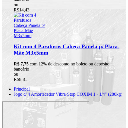
ou
R$14,43
Kit com 4 Parafusos Cabeça Panela p/ Placa-
Mãe M3x5mm
R$ 7,75
com 12% de desconto no boleto ou depósito
bancário
ou
R$8,81
Principal
Jogo c/ 4 Amortecedor Vibra-Stop COXIM 1 - 1/4" (280kg)