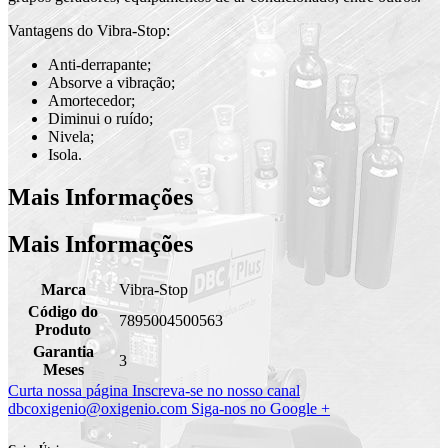
Vantagens do Vibra-Stop:
Anti-derrapante;
Absorve a vibração;
Amortecedor;
Diminui o ruído;
Nivela;
Isola.
Mais Informações
Mais Informações
Marca
Vibra-Stop
Código do
7895004500563
Produto
Garantia
3
Meses
Curta nossa página
Inscreva-se no nosso canal
dbcoxigenio@oxigenio.com
Siga-nos no Google +