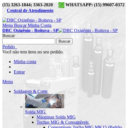
(15) 3263-1844; 3363-2020
WHATSAPP: (15) 99607-0372
Central de Atendimento
Menu
Buscar
Minha Conta
DBC Oxigênio - Boituva - SP
Buscar
Buscar
Pedido
Você não tem itens no seu pedido.
Minha conta
Entrar
Menu
Soldagem & Corte
Solda MIG
Máquinas Solda MIG
Tochas MIG & Consumíveis
Consumíveis Tocha MIG MK15 (Padrão