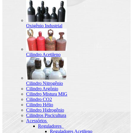
Oxigênio Industrial
Cilindro Acetileno
Cilindro Nitrogênio
Cilindro Argônio
Cilindro Mistura MIG
Cilindro CO2
Cilindro Hélio
Cilindro Hidrogênio
Cilindros Piscicultura
Acessórios
Reguladores
Reguladores Acetileno