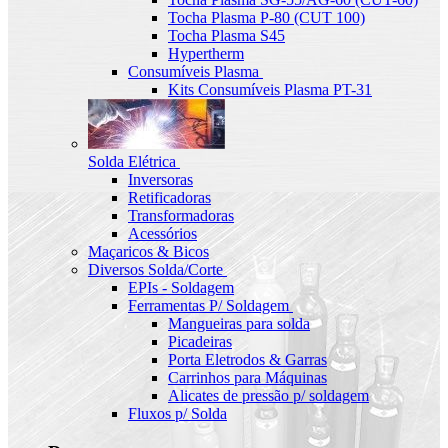
Tocha Plasma P-80 (CUT 100)
Tocha Plasma S45
Hypertherm
Consumíveis Plasma
Kits Consumíveis Plasma PT-31
Solda Elétrica
Inversoras
Retificadoras
Transformadoras
Acessórios
Maçaricos & Bicos
Diversos Solda/Corte
EPIs - Soldagem
Ferramentas P/ Soldagem
Mangueiras para solda
Picadeiras
Porta Eletrodos & Garras
Carrinhos para Máquinas
Alicates de pressão p/ soldagem
Fluxos p/ Solda