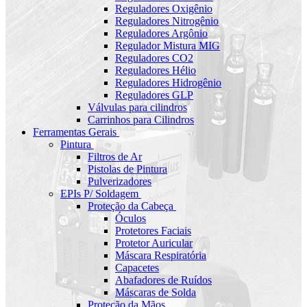
Reguladores Oxigênio
Reguladores Nitrogênio
Reguladores Argônio
Regulador Mistura MIG
Reguladores CO2
Reguladores Hélio
Reguladores Hidrogênio
Reguladores GLP
Válvulas para cilindros
Carrinhos para Cilindros
Ferramentas Gerais
Pintura
Filtros de Ar
Pistolas de Pintura
Pulverizadores
EPIs P/ Soldagem
Proteção da Cabeça
Óculos
Protetores Faciais
Protetor Auricular
Máscara Respiratória
Capacetes
Abafadores de Ruídos
Máscaras de Solda
Proteção da Mãos