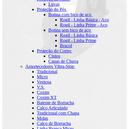
Luvas
Proteção do Pés
Botina com bico de aço
Rogil - Linha Básica - Aço
Rogil - Linha Prime - Aço
Botina sem bico de aço
Rogil - Linha Básica
Rogil - Linha Prime
Bracol
Proteção do Corpo
Cintos
Capas de Chuva
Amortecedores Vibra-Stop
Tradicional
Micro
Ventosa
V.S.
Coxim
Coxim XT
Batente de Borracha
Calço Articulado
Tradicional com Chapa
Molas
Calço de Borracha
Linha Branca Micro