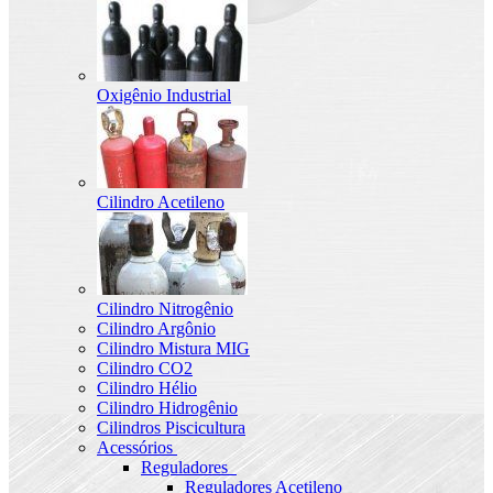
Oxigênio Industrial
Cilindro Acetileno
Cilindro Nitrogênio
Cilindro Argônio
Cilindro Mistura MIG
Cilindro CO2
Cilindro Hélio
Cilindro Hidrogênio
Cilindros Piscicultura
Acessórios
Reguladores
Reguladores Acetileno