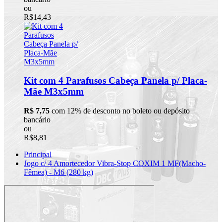
ou
R$14,43
Kit com 4 Parafusos Cabeça Panela p/ Placa-
Mãe M3x5mm
R$ 7,75
com 12% de desconto no boleto ou depósito
bancário
ou
R$8,81
Principal
Jogo c/ 4 Amortecedor Vibra-Stop COXIM 1 MF(Macho-
Fêmea) - M6 (280 kg)