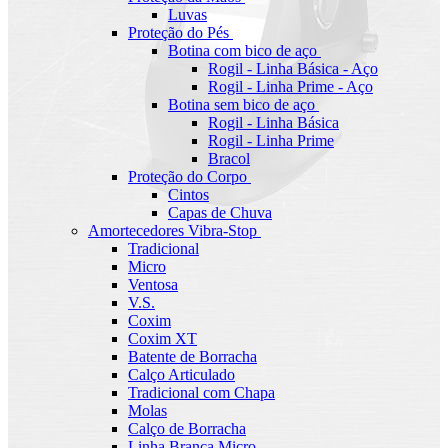
Luvas
Proteção do Pés
Botina com bico de aço
Rogil - Linha Básica - Aço
Rogil - Linha Prime - Aço
Botina sem bico de aço
Rogil - Linha Básica
Rogil - Linha Prime
Bracol
Proteção do Corpo
Cintos
Capas de Chuva
Amortecedores Vibra-Stop
Tradicional
Micro
Ventosa
V.S.
Coxim
Coxim XT
Batente de Borracha
Calço Articulado
Tradicional com Chapa
Molas
Calço de Borracha
Linha Branca Micro