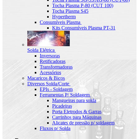
Tocha Plasma P-80 (CUT 100)
Tocha Plasma S45
Hypertherm
Consumíveis Plasma
Kits Consumíveis Plasma PT-31
Solda Elétrica
Inversoras
Retificadoras
Transformadoras
Acessórios
Maçaricos & Bicos
Diversos Solda/Corte
EPIs - Soldagem
Ferramentas P/ Soldagem
Mangueiras para solda
Picadeiras
Porta Eletrodos & Garras
Carrinhos para Máquinas
Alicates de pressão p/ soldagem
Fluxos p/ Solda