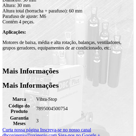
Altura: 30 mm
Altura total (borracha + parafuso): 60 mm
Parafuso de ajuste: M6
Contém 4 peças.
Aplicações:
Motores de baixa, média e alta rotação, balanças, ventiladores,
grupos geradores, equipamentos de ar condicionado, etc.
Mais Informações
Mais Informações
Marca
Vibra-Stop
Código do
7895004500754
Produto
Garantia
3
Meses
Curta nossa página
Inscreva-se no nosso canal
dbcoxigenio@oxigenio.com
Siga-nos no Google +