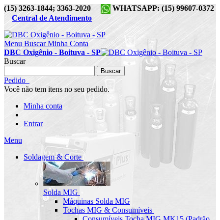
(15) 3263-1844; 3363-2020
WHATSAPP: (15) 99607-0372
Central de Atendimento
Menu
Buscar
Minha Conta
DBC Oxigênio - Boituva - SP
Buscar
Buscar
Pedido
Você não tem itens no seu pedido.
Minha conta
Entrar
Menu
Soldagem & Corte
Solda MIG
Máquinas Solda MIG
Tochas MIG & Consumíveis
Consumíveis Tocha MIG MK15 (Padrão