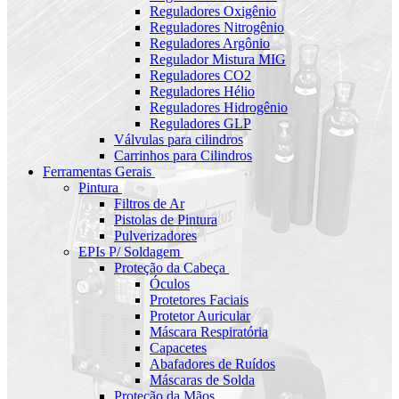
Reguladores Oxigênio
Reguladores Nitrogênio
Reguladores Argônio
Regulador Mistura MIG
Reguladores CO2
Reguladores Hélio
Reguladores Hidrogênio
Reguladores GLP
Válvulas para cilindros
Carrinhos para Cilindros
Ferramentas Gerais
Pintura
Filtros de Ar
Pistolas de Pintura
Pulverizadores
EPIs P/ Soldagem
Proteção da Cabeça
Óculos
Protetores Faciais
Protetor Auricular
Máscara Respiratória
Capacetes
Abafadores de Ruídos
Máscaras de Solda
Proteção da Mãos